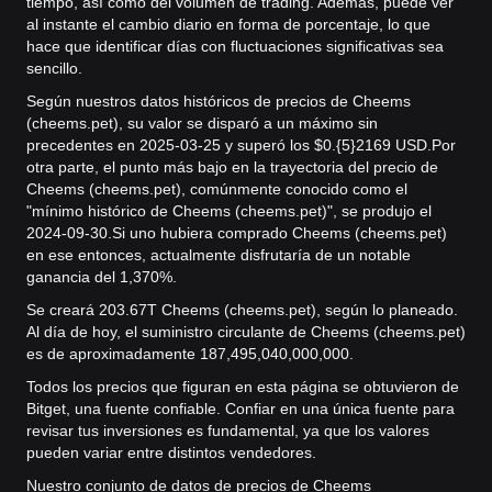
tiempo, así como del volumen de trading. Además, puede ver
al instante el cambio diario en forma de porcentaje, lo que
hace que identificar días con fluctuaciones significativas sea
sencillo.
Según nuestros datos históricos de precios de Cheems
(cheems.pet), su valor se disparó a un máximo sin
precedentes en 2025-03-25 y superó los $0.{5}2169 USD.
Por
otra parte, el punto más bajo en la trayectoria del precio de
Cheems (cheems.pet), comúnmente conocido como el
"mínimo histórico de Cheems (cheems.pet)", se produjo el
2024-09-30.
Si uno hubiera comprado Cheems (cheems.pet)
en ese entonces, actualmente disfrutaría de un notable
ganancia del 1,370%.
Se creará 203.67T Cheems (cheems.pet), según lo planeado.
Al día de hoy, el suministro circulante de Cheems (cheems.pet)
es de aproximadamente 187,495,040,000,000.
Todos los precios que figuran en esta página se obtuvieron de
Bitget, una fuente confiable. Confiar en una única fuente para
revisar tus inversiones es fundamental, ya que los valores
pueden variar entre distintos vendedores.
Nuestro conjunto de datos de precios de Cheems