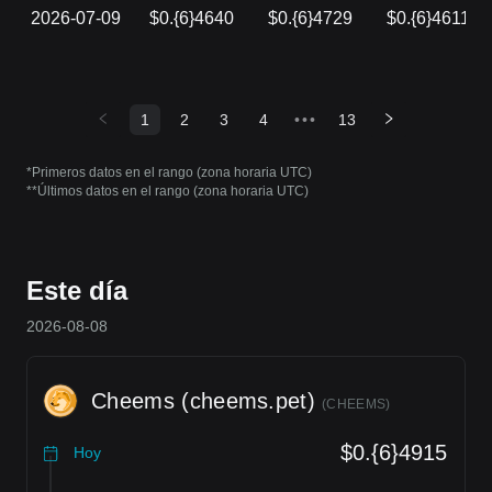
2026-07-09
$0.{6}4640
$0.{6}4729
$0.{6}4611
1
2
3
4
•••
13
*Primeros datos en el rango (zona horaria UTC)
**Últimos datos en el rango (zona horaria UTC)
Este día
2026-08-08
Cheems (cheems.pet)
(
CHEEMS
)
$0.{6}4915
Hoy