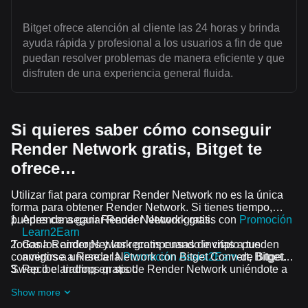
Bitget ofrece atención al cliente las 24 horas y brinda
ayuda rápida y profesional a los usuarios a fin de que
puedan resolver problemas de manera eficiente y que
disfruten de una experiencia general fluida.
Si quieres saber cómo conseguir
Render Network gratis, Bitget te
ofrece…
Utilizar fiat para comprar Render Network no es la única
forma para obtener Render Network. Si tienes tiempo,
puedes conseguir Render Network gratis.
Aprende a ganar Render Network gratis con
Promoción
Learn2Earn
Todos los airdrops y las recompensas de cripto pueden
Gana Render Network gratis cuando invitas a tus
convertirse a Render Network con Bitget Convert, Bitget
amigos a unirse a la
Promoción Assist2Earn
de Bitget.
Swap o el trading en spot.
Recibe airdrops gratis de Render Network uniéndote a
los
Desafíos y promociones en curso
Show more