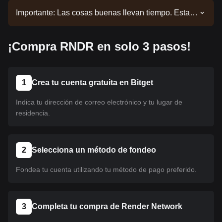
Importante: Las cosas buenas llevan tiempo. Esta
moneda aún no está listada. Mantente alerta a
nuestros anuncios para obtener actualizaciones
¡Compra RNDR en solo 3 pasos!
sobre los listados. Una vez que esté disponible en
Bitget, podrás seguir nuestro tutorial para
comprarlo. El mismo tutorial se aplica a todas las
criptomonedas listadas en Bitget.
1
Crea tu cuenta gratuita en Bitget
Indica tu dirección de correo electrónico y tu lugar de
residencia.
2
Selecciona un método de fondeo
Fondea tu cuenta utilizando tu método de pago preferido.
3
Completa tu compra de Render Network