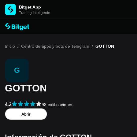
Bitget App
Trading Inteligente
Inicio
/
Centro de apps y bots de Telegram
/
GOTTON
G
GOTTON
4.2
98 calificaciones
Abrir