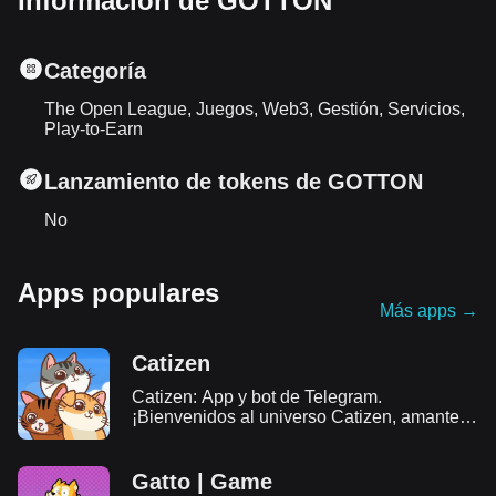
Información de GOTTON
Categoría
The Open League, Juegos, Web3, Gestión, Servicios,
Play-to-Earn
Lanzamiento de tokens de GOTTON
No
Apps populares
Más apps
→
Catizen
Catizen: App y bot de Telegram.
¡Bienvenidos al universo Catizen, amantes
de los gatos! Obtén todos los detalles sobre
Catizen, aprende a jugar y participa en el
airdrop.
Gatto | Game