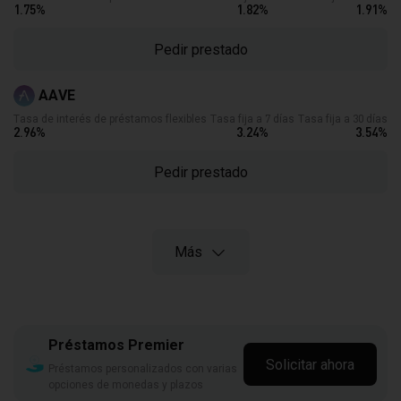
1.75
%
1.82
%
1.91
%
Pedir prestado
AAVE
Tasa de interés de préstamos flexibles
Tasa fija a 7 días
Tasa fija a 30 días
2.96
%
3.24
%
3.54
%
Pedir prestado
Más
Préstamos Premier
Solicitar ahora
Préstamos personalizados con varias
opciones de monedas y plazos