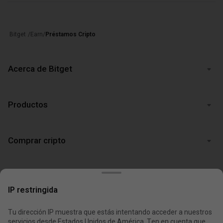
/
Earn
/
Préstamos Cripto
Bitget
Acerca de Bitget
Productos
Comprar cripto
Soporte
IP restringida
Legal
Tu dirección IP muestra que estás intentando acceder a nuestros
servicios desde Estados Unidos de América. Ten en cuenta que