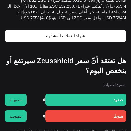
4}7559$الآن، يُمكنك شراء 132,293.71 ZSC مقابل $10 الآن. خلال الـ
4}7584 USD، وأقل سعر ZSC إلى USD هو $0.{​4}7558 USD.
شراء العملات المشفرة
هل تعتقد أنّ سعر Zeusshield سيرتفع أو
ينخفض اليوم؟
مجموع الأصوات:
صعود
0
تصويت
هبوط
0
تصويت