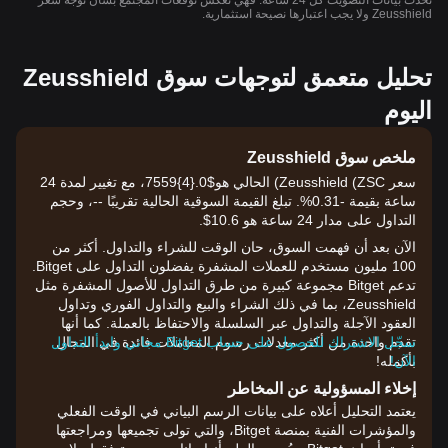
تُحدّث بيانات التصويت كل 24 ساعة. فهي تعكس توقعات المجتمع بشأن توجه سعر
Zeusshield ولا يجب اعتبارها نصيحة استثمارية.
تحليل متعمق لتوجهات سوق Zeusshield
اليوم
ملخص سوق Zeusshield
سعر Zeusshield (ZSC) الحالي هو$0.{​4}7559، مع تغيير لمدة 24
ساعة بقيمة -0.31%. تبلغ القيمة السوقية الحالية تقريبًا --، وحجم
التداول على مدار 24 ساعة هو 10.6$.
الآن بعد أن فهمت السوق، حان الوقت للشراء والتداول. أكثر من
100 مليون مستخدم للعملات المشفرة يفضلون التداول على Bitget.
تدعم Bitget مجموعة كبيرة من طرق التداول للأصول المشفرة مثل
Zeusshield، بما في ذلك الشراء والبيع والتداول الفوري وتداول
العقود الآجلة والتداول عبر السلسلة والاحتفاظ بالعملة. كما أنها
تقدم واحدة من أكثر معدلات رسوم المعاملات فائدة في المجال
سجّل الاشتراك للحصول على حساب Bitget مجاني وابدأ التداول
الآن!
بأكمله!
إخلاء المسؤولية عن المخاطر
يعتمد التحليل أعلاه على بيانات الرسم البياني في الوقت الفعلي
والمؤشرات الفنية بمنصة Bitget، والتي تولى تجميعها ومراجعتها