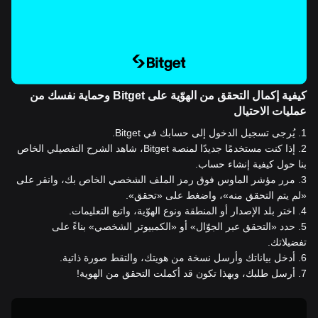
كيفية إكمال التحقق من الهوّية على Bitget وحماية نفسك من
عمليات الاحتيال
1
.
يُرجى تسجيل الدخول إلى حسابك في Bitget.
2
.
إذا كنت مستخدمًا جديدًا لمنصة Bitget، شاهد الشرح التفصيلي الخاص
بنا حول كيفية إنشاء حساب.
3
.
مرر مؤشر الماوس فوق رمز الملف الشخصي الخاص بك، وانقر على
«لم يتم التحقق منه»، واضغط على «تحقق».
4
.
اختر بلد الإصدار أو المنطقة ونوع الهوّية، واتبع التعليمات.
5
.
حدد «التحقق عبر الجوّال» أو «الكمبيوتر الشخصي» بناءً على
تفضيلاتك.
6
.
أدخل بياناتك وأرسل نسخة من هويتك، والتقط صورة ذاتية.
7
.
أرسل طلبك، وبهذا تكون قد أكملت التحقق من الهوية!