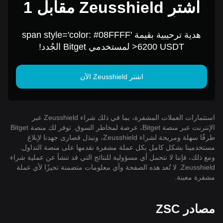
اشترِ Zeusshield مقابل 1
USD
هدية ترحيبية بقيمة span style='color: #08FFFF'
>6200 USDT لمستخدمي Bitget الجُدد!
اشتر Zeusshield الآن
استثمارات العملات المشفرة، بما في ذلك شراء Zeusshield عبر
الإنترنت عبر منصة Bitget، عرضة لمخاطر السوق. توفر لك منصة Bitget
طرقًا سهلة ومريحة لشراء Zeusshield، ونبذل قصارى جهدنا لإبلاغ
مستخدمينا بشكل كامل بكل عملة مشفرة نقدمها على منصة التداول.
ومع ذلك، فإننا لا نتحمل أي مسؤولية للنتائج التي قد تنشأ عن عملية شراء
Zeusshield. لا تُعد هذه الصفحة وأي معلومات متضمنة تحيزًا لأي عملة
مشفرة معينة.
مصادر ZSC