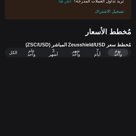
تريد تداول العملات المدرجة؟
انقر هنا
تسجيل الاشتراك
مُخطط الأسعار
مُخطط سعر Zeusshield/USD المباشر (ZSC/USD)
يوم
7
شهر
3
عام
الكل
واحد
أيام
واحد
أشهر
واحد