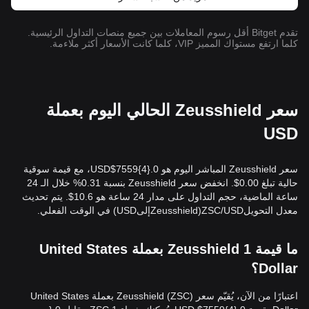
تقدم Bitget أقل رسوم المعاملات بين جميع منصات التداول الرئيسية.
كلما ارتفع مستواك المميز VIP، كلما كانت الأسعار أكثر ملاءمة.
سعر Zeusshield الحالي اليوم بعملة
USD
سعر Zeusshield المباشر اليوم هو 0.{​4}7559$USD، مع قيمة سوقية
حالية تبلغ 0.00$. انخفض سعر Zeusshield بنسبة 0.31% خلال الـ 24
ساعة الماضية، حجم التداول على مدار 24 ساعة هو 10.6$. يتم تحديث
معدل التحويلZSC/USD(ZeusshieldإلىUSD) في الوقت الفعلي.
ما قيمة 1 Zeusshield بعملة United States
Dollar؟
اعتبارًا من الآن، يُقيّم سعر Zeusshield (ZSC) بعملة United States