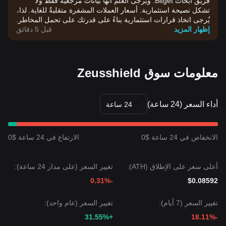
فريق أبحاث Bitget. ويُرجى العلم أنها بيانات مرجعية فقط ولا
تشكل نصيحة استثمارية. أسعار العملات المشفرة متقلبةٌ للغاية. لذا،
يُرجى اتخاذ قرارات استثمارية بناءً على قدرتك على تحمل المخاطر.
إظهار المزيد
قبل 5 دقائق
معلومات سوق Zeusshield
أداء السعر (24 ساعة)
24 ساعة
الانخفاض في 24 ساعة $0
الارتفاع في 24 ساعة $0
أعلى سعر على الإطلاق (ATH):
تغيير السعر (على مدار 24 ساعة):
-0.31%
$0.08592
تغيير السعر (7 أيام):
تغيير السعر (عام واحد):
+31.55%
-18.11%