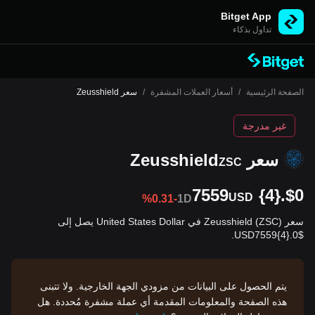
Bitget App
تداول بذكاء
الصفحة الرئيسية
/
أسعار العملات المشفرة
/
سعر Zeusshield
غير مدرجة
سعر Zeusshield
ZSC
$0.{4}7559
USD
%0.31-
1D
سعر Zeusshield (ZSC) في United States Dollar يصل إلى
$0.USD7559{4}.
يتم الحصول على البيانات من مزودي الجهة الخارجية. ولا تتبنى
هذه الصفحة والمعلومات المقدمة أي عملة مشفرة مُحددة. هل