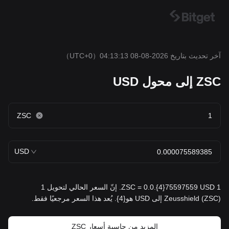
آخر تحديث بتاريخ 2026-08-08 04:13:13
（UTC+0）
ZSC إلى محول USD
ZSC
USD
1 ZSC = 0.0.{4}75597559 USD. إنّ السعر الحالي لتحويل 1
Zeusshield (ZSC) إلى USD هو{4}. يُعد هذا السعر مرجعيًا فقط.
المزيد من حاسبة أسعار ZSC