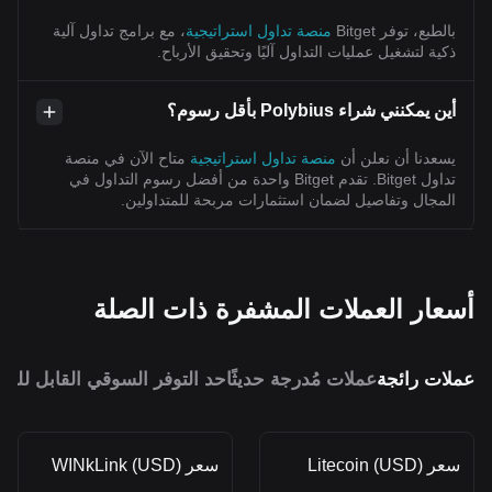
بالطبع، توفر Bitget
منصة تداول استراتيجية
، مع برامج تداول آلية
ذكية لتشغيل عمليات التداول آليًا وتحقيق الأرباح.
أين يمكنني شراء Polybius بأقل رسوم؟
يسعدنا أن نعلن أن
منصة تداول استراتيجية
متاح الآن في منصة
تداول Bitget. تقدم Bitget واحدة من أفضل رسوم التداول في
المجال وتفاصيل لضمان استثمارات مربحة للمتداولين.
أسعار العملات المشفرة ذات الصلة
عملات رائجة
عملات مُدرجة حديثًا
حد التوفر السوقي القابل للمق
سعر Litecoin (USD)
سعر WINkLink (USD)