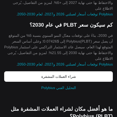
والاحتفاظ بها حتى نهاية 2027 إلى +5%. لمزيدٍ من التفاصيل، يُرجى
الاطلاع على
Polybius توقعات أسعار لعملتي 2026 و2027، لعام 2030-2050
.
كم سيكون سعر PLBT في عام 2030؟
في 2030، بناءً على توقعات معدّل النمو السنوي بنسبة 5% من المتوقع
أن يصل سعر Polybius(PLBT) إلى $0.07426؛ وعلى أساس السعر
المتوقع لهذا العام، سيصل عائد الاستثمار التراكمي على استثمار Polybius
والاحتفاظ بها حتى نهاية 2030 إلى 21.55%. لمزيدٍ من التفاصيل، يُرجى
الاطلاع على
Polybius توقعات أسعار لعملتي 2026 و2027، لعام 2030-2050
.
شراء العملات المشفرة
التحليل الفني Polybius
ما هو أفضل مكان لشراء العملات المشفرة مثل
Polybius (PLBT)؟