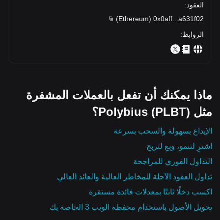
العقود
:
)
Ethereum
(
0x0aff
...
a631f02
الروابط
:
ماذا يمكنك أن تفعل بالعملات المشفرة
مثل Polybius (PLBT)؟
الإيداع بسهولة والسحب بسرعة
اشترِ لتنمو، وبع لتربح
التداول الفوري للمراجحة
تداول العقود الآجلة للمخاطر العالية والعائد العالي
اكسب دخلًا ثابتًا بمعدلات فائدة مستقرة
تحويل الأصول باستخدام محفظة الويب 3 الخاصة بك