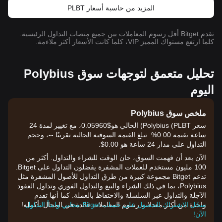
المزيد من حاسبة أسعار PLBT
تقدم Bitget أقل رسوم المعاملات بين جميع منصات التداول الرئيسية.
كلما ارتفع مستواك المميز VIP، كلما كانت الأسعار أكثر ملاءمة.
تحليل متعمق لتوجهات سوق Polybius
اليوم
ملخص سوق Polybius
سعر Polybius (PLBT) الحالي هو$0.05960، مع تغيير لمدة 24
ساعة بقيمة 0.00%. تبلغ القيمة السوقية الحالية تقريبًا --، وحجم
التداول على مدار 24 ساعة هو 0.00$.
الآن بعد أن فهمت السوق، حان الوقت للشراء والتداول. أكثر من
100 مليون مستخدم للعملات المشفرة يفضلون التداول على Bitget.
تدعم Bitget مجموعة كبيرة من طرق التداول للأصول المشفرة مثل
Polybius، بما في ذلك الشراء والبيع والتداول الفوري وتداول العقود
الآجلة والتداول عبر السلسلة والاحتفاظ بالعملة. كما أنها تقدم
سجّل الاشتراك للحصول على حساب Bitget مجاني وابدأ التداول
واحدة من أكثر معدلات رسوم المعاملات فائدة في المجال بأكمله!
الآن!