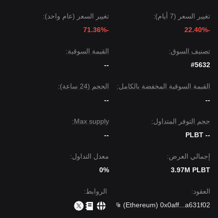
تغيير السعر (7 أيام):
تغيير السعر (عام واحد):
-71.36%
-22.40%
تصنيف السوق:
القيمة السوقية:
--
#5632
القيمة السوقية المخفضة بالكامل:
الحجم (24 ساعة):
--
--
حجم التوفر المتداول:
Max supply:
--
-- PLBT
إجمالي العرض:
معدل التداول:
0%
3.97M PLBT
العقود
:
الروابط
:
)
Ethereum
(
0x0aff
...
a631f02