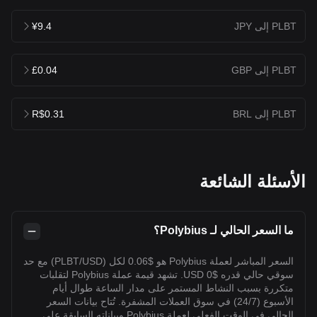
PLBT إلى JPY
¥9.4
PLBT إلى GBP
£0.04
PLBT إلى BRL
R$0.31
الأسئلة الشائعة
ما السعر الحالي لـ Polybius؟
السعر المباشر لعملة Polybius هو $0.06 لكل (PLBT/USD) مع حد
سوقي حالي قدره $0 USD. تشهد قيمة عملة Polybius لتقلبات
متكررة بسبب النشاط المستمر على مدار الساعة طوال أيام
الأسبوع (24/7) في سوق العملات المشفرة. تُتاح بيانات السعر
الحالي في الوقت الفعلي لعملة Polybius وبياناته السابقة على