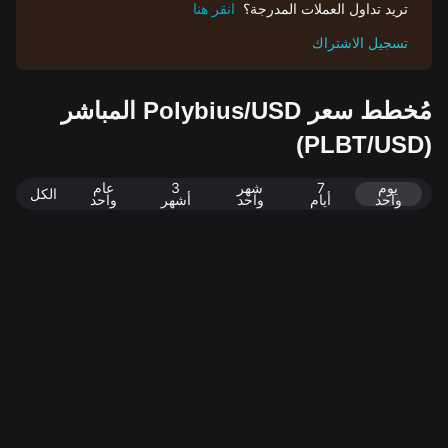
تريد تداول العملات المدرجة؟
انقر هنا
تسجيل الاشتراك
مُخطط سعر Polybius/USD المباشر
(PLBT/USD)
يوم
7
شهر
3
عام
الكل
واحد
أيام
واحد
أشهر
واحد