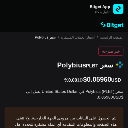
Bitget App
تداول بذكاء
الصفحة الرئيسية
/
أسعار العملات المشفرة
/
سعر Polybius
غير مدرجة
سعر Polybius
PLBT
$0.05960
%0.00
1D
USD
سعر Polybius (PLBT) في United States Dollar يصل إلى
$0.05960USD.
يتم الحصول على البيانات من مزودي الجهة الخارجية. ولا تتبنى
هذه الصفحة والمعلومات المقدمة أي عملة مشفرة مُحددة. هل