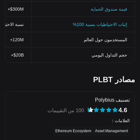
قيمة صندوق الحماية
$300M+
إثبات الاحتياطيات بنسبة 100%
نسبة الاحتياطي > 100% (تم التحقق منها بنظ
المستخدمون حول العالم
120M+
حجم التداول اليومي
$20B+
مصادر PLBT
تصنيف Polybius
4.6
100 من التقييمات
العلامات
：
Ethereum Ecosystem
Asset Management