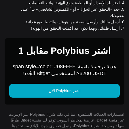
4
.
اختر بلد الإصدار أو المنطقة ونوع الهوّية، واتبع التعليمات.
5
.
حدد «التحقق عبر الجوّال» أو «الكمبيوتر الشخصي» بناءً على
تفضيلاتك.
6
.
أدخل بياناتك وأرسل نسخة من هويتك، والتقط صورة ذاتية.
7
.
أرسل طلبك، وبهذا تكون قد أكملت التحقق من الهوية!
اشترِ Polybius مقابل 1
USD
هدية ترحيبية بقيمة span style='color: #08FFFF'
>6200 USDT لمستخدمي Bitget الجُدد!
اشتر Polybius الآن
استثمارات العملات المشفرة، بما في ذلك شراء Polybius عبر الإنترنت
عبر منصة Bitget، عرضة لمخاطر السوق. توفر لك منصة Bitget طرقًا
سهلة ومريحة لشراء Polybius، ونبذل قصارى جهدنا لإبلاغ مستخدمينا