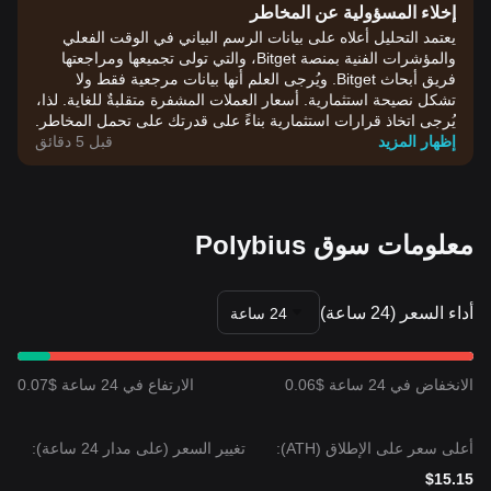
إخلاء المسؤولية عن المخاطر
يعتمد التحليل أعلاه على بيانات الرسم البياني في الوقت الفعلي
والمؤشرات الفنية بمنصة Bitget، والتي تولى تجميعها ومراجعتها
فريق أبحاث Bitget. ويُرجى العلم أنها بيانات مرجعية فقط ولا
تشكل نصيحة استثمارية. أسعار العملات المشفرة متقلبةٌ للغاية. لذا،
يُرجى اتخاذ قرارات استثمارية بناءً على قدرتك على تحمل المخاطر.
إظهار المزيد
قبل 5 دقائق
معلومات سوق Polybius
أداء السعر (24 ساعة)
24 ساعة
الانخفاض في 24 ساعة $0.06
الارتفاع في 24 ساعة $0.07
أعلى سعر على الإطلاق (ATH):
تغيير السعر (على مدار 24 ساعة):
$15.15