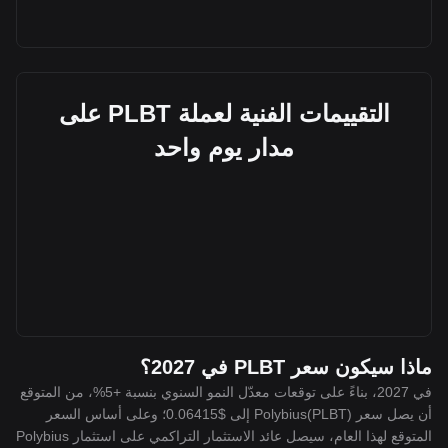
التقييمات الفنية لعملة PLBT على
مدار يوم واحد
ماذا سيكون سعر PLBT في 2027؟
في 2027، بناءً على توقعات معدّل النمو السنوي بنسبة +5%، من المتوقع
أن يصل سعر Polybius(PLBT) إلى $0.06415؛ وعلى أساس السعر
المتوقع لهذا العام، سيصل عائد الاستثمار التراكمي على استثمار Polybius