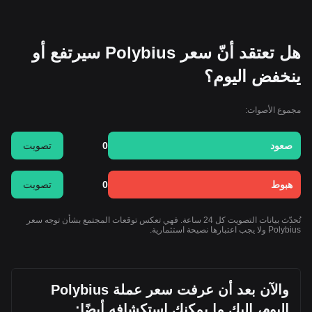
هل تعتقد أنّ سعر Polybius سيرتفع أو
ينخفض اليوم؟
مجموع الأصوات:
صعود
0
تصويت
هبوط
0
تصويت
تُحدّث بيانات التصويت كل 24 ساعة. فهي تعكس توقعات المجتمع بشأن توجه سعر
Polybius ولا يجب اعتبارها نصيحة استثمارية.
والآن بعد أن عرفت سعر عملة Polybius
اليوم، إليك ما يمكنك استكشافه أيضًا: