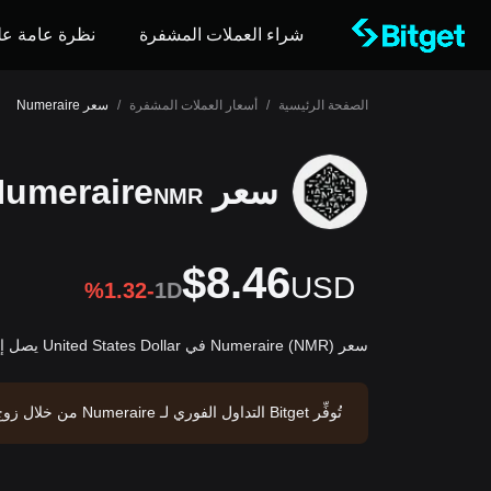
شراء العملات المشفرة
نظرة عامة عل
الصفحة الرئيسية
/
أسعار العملات المشفرة
/
سعر Numeraire
سعر Numeraire
NMR
$8.46
USD
%1.32-
1D
سعر Numeraire (NMR) في United States Dollar يصل إلى $8.46USD.
Numeraire حوالي $63,330,353.55، وإمداد متداوَل قدره 7.49M NMR. مصدر البيانات: منصة Bitget. تاريخ آخر تحديث: 2026-08-08 02:18:44