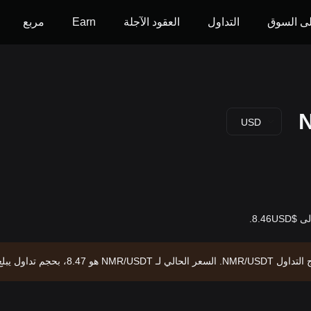
ى السوق
التداول
العقود الآجلة
Earn
مربع
USD