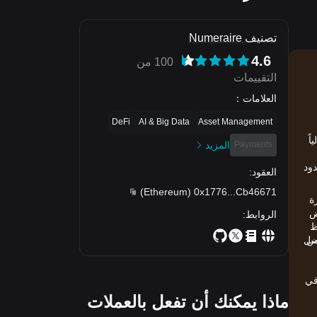
تصنيف Numeraire
4.6
100 من
التقييمات
العلامات
：
DeFi
AI & Big Data
Asset Management
 Numeraire (NMR) يقع حالياً
Payments
المزيد
لحدود
العقود
:
)
Ethereum
(
0x1776
...
Cb46671
لمشفرة
، تنخفض
الروابط
:
 ذلك Numeraire، وتحتفظ
من
Bit باستمرار بين أفضل
في
ماذا يمكنك أن تفعل بالعملات