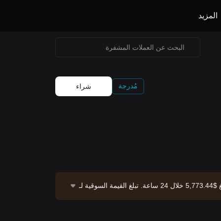
المزيد
مُدرجة
شراء
تُوفِّر Bitget التداول الفوري لـ Numeraire من خلال زوج التداول NMR/USDT. السعر الحالي لـ NMR/USDT هو 8.47، بحجم تداول يبلغ $5,773.44 خلال 24 ساعة. تبلغ القيمة السوقية لـ