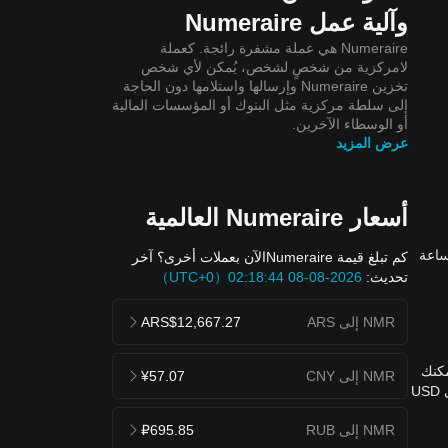
وآلية عمل Numeraire
Numeraire هي عملة مشفرة رائجة. كعملة
لامركزية من شخصٍ لشخص، يُمكن لأي شخص
تخزين Numeraire وإرسالها واستلامها دون الحاجة
إلى سلطة مركزية مثل البنوك أو المؤسسات المالية
أو الوسطاء الآخرين.
عرض المزيد
أسعار Numeraire العالمية
يوم هو 8.46$USD، مع قيمة سوقية حالية تبلغ 63.33M$. انخفض سعر Numeraire بنسبة 1.32% خلال الـ 24 ساعة
كم تبلغ قيمة Numeraireالآن بعملات أخرى؟ آخر
تحديث:
2026-08-08 02:18:44（UTC+0）
NMR إلى ARS
ARS$12,667.27
USD. يُمكنك شراء 1 NMR مقابل 8.46$الآن، يُمكنك
NMR إلى CNY
¥57.07
شراء 1.18 NMR مقابل $10 الآن. خلال الـ 24 ساعة الماضية، كان أعلى سعر لتحويل NMR إلى USD هو $8.6 USD، وأقل سعر NMR إلى USD
NMR إلى RUB
₽695.85