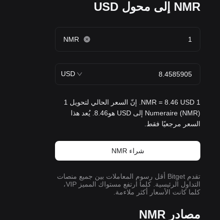
NMR إلى محول USD
NMR
USD
1 NMR = 8.46 USD. إنّ السعر الحالي لتحويل 1
Numeraire (NMR) إلى USD هو8.46. يُعد هذا
السعر مرجعيًا فقط.
شراء NMR
تقدم Bitget أقل رسوم المعاملات بين جميع منصات
التداول الرئيسية. كلما ارتفع مستواك المميز VIP،
كلما كانت الأسعار أكثر ملاءمة.
مصادر NMR