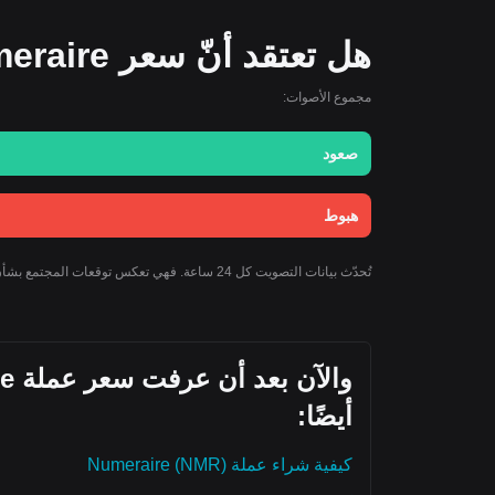
هل تعتقد أنّ سعر Numeraire سيرتفع أو ينخفض اليوم؟
مجموع الأصوات:
صعود
هبوط
تُحدّث بيانات التصويت كل 24 ساعة. فهي تعكس توقعات المجتمع بشأن توجه سعر Numeraire ولا يجب اعتبارها نصيحة استثمارية.
أيضًا:
كيفية شراء عملة Numeraire (NMR)