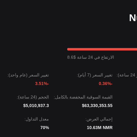
ئيسي عند
8.00 دولار
، فإن عملية التأسيس القاعية طويلة الأجل تظل سليمة، مما
مستقر
خلال الأيام السبعة الماضية، مع تحول معنويات السوق من "الخوف" نحو
وث تراكم من قبل المشترين. ومن حيث التحليل الهيكلي متوسط الأجل، يقتصر
الارتفاع في 24 ساعة $8.6
ى الهدف التالي هو
13.36 دولار
.
كون مستوى الهدف التالي هو
7.20 دولار
.
:
تغيير السعر (7 أيام):
تغيير السعر (عام واحد):
-0.36%
-3.51%
الإجماع بين المحللين هو أنه على الرغم من أن Numeraire قد تشهد فترات من التجميع الجانبي على المدى القصير، طالما بقي فوق 
وسط الأجل نحو
التعافي التدريجي والتراكم ضمن نطاق محدد
.
القيمة السوقية المخفضة بالكامل:
الحجم (24 ساعة):
$5,010,937.3
$63,330,353.55
إجمالي العرض:
معدل التداول:
70%
10.63M NMR