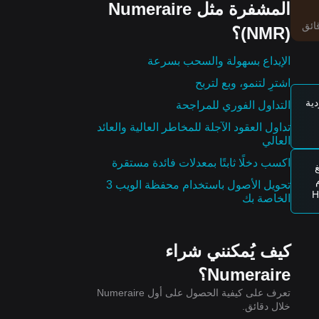
المشفرة مثل Numeraire
(NMR)؟
اس للغاية
الإيداع بسهولة والسحب بسرعة
سوق
اشترِ لتنمو، وبع لتربح
ية
التداول الفوري للمراجحة
تداول العقود الآجلة للمخاطر العالية والعائد
العالي
اكسب دخلًا ثابتًا بمعدلات فائدة مستقرة
غ
تحويل الأصول باستخدام محفظة الويب 3
HYP
الخاصة بك
جم
58 مليون
كيف يُمكنني شراء
Numeraire؟
تعرف على كيفية الحصول على أول Numeraire
خلال دقائق.
ي