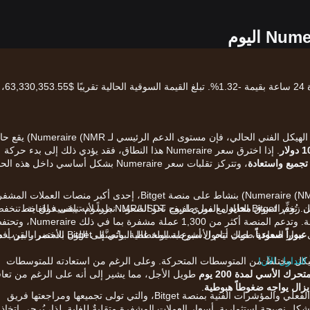
سعر Numeraire (NMR) الحالي هو$8.46، مع تغيير لمدة 24 ساعة بقيمة -1.32%. تبلغ القيمة السوقية الحالية تقريبًا $63,330,353.55،
وفقاً لتحليل الرسم البياني في الوقت الفعلي، ومن حيث الهيكل الفني الحالي، فإن مستوى الدعم الرئيسي لـ
لار
. إذا اخترق سعر Numeraire هذا النطاق، فقد يؤدي ذلك إلى بدء حركة
تجميع واستعادة
، وتتركز تقلبات سعر Numeraire بشكل أساسي داخل هذه ا
الآن وقد فهمت السوق، حان وقت بدء التداول. تُتداوَل Numeraire (NMR) بنشاط على منصة Bitget، إحدى أكبر منصات العملات ا
أن زخم السوق
محايد
مع ميل طفيف نحو الصعود، نظراً لأنه يبقى فوق خط
في العالم، التي تضم أكثر من 120 مليون مستخدم مسجَّل. تُوفِّر Bitget التداول الفوري لزوج NMR/USDT برسوم تنافسية للغاية
إلى 0% لصانعي السيولة و0.03% للمستفيدين من السيولة. وتدعم المنصة أكثر من 1,300 عملة مشفرة بما في
عبوراً صعودياً
، حيث تتحول أشرطة المخطط البياني إلى اللون الأخضر بالقرب 
بصندوق حماية يتجاوز 300 مليون دولار، وتوفر تداولًا على مدار الساعة طوال أيام الأسبوع بسيولة عالية. وتُصنَّف get
يكل مختلط من المتوسطات المتحركة. وعلى الرغم من استعادته للمتوسطات
رك الأسي لمدة 200 يوم
طويل الأجل، مما يشير إلى أنه على الرغم من تعا
يزال يواجه ضغوطاً هبوطية
.
يعتمد التحليل أعلاه على بيانات الرسم البياني في الوقت الفعلي والمؤشرات الفنية بمنصة Bitget، والتي تولى تجميعها ومراجعتها فريق
قط ولا تشكل نصيحة استثمارية. أسعار العملات المشفرة متقلبةٌ للغاية. لذا، يُرجى اتخاذ