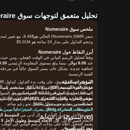
تحليل متعمق لتوجهات سوق Numeraire اليوم
ملخص سوق Numeraire
وحجم التداول على مدار 24 ساعة هو 5.01M$.
أبرز النقاط حول Numeraire
عند
8.00 دولار
، بينما يبلغ مستوى المقاومة الرئيسي
10.50 دو
اتجاهية جديدة. بشكل عام، يسير السوق حالياً في مرحلة
الفنية الرئيسية.
المؤشرات الفنية
مؤشر القوة النسبية (RSI):
يبلغ حالياً
52
، مما يشير إلى 
المنتصف دون الدخول في منطقة الشراء المفرط.
مؤشر التقارب والتباعد المتحرك (MACD):
يُظهر الإشارة
المنصات من حيث حجم تداول NMR.
خط الصفر، مما يوحي بتحول محتمل نحو زخم صاعد.
المتوسطات المتحركة (MA):
سجّل الاشتراك للحصول على حساب Bitget مجاني وابدأ التداول الآن!
يتحرك السعر حالياً ضمن ه
قصيرة الأجل مؤخراً، إلا أنه لا يزال أدنى من
المتوسط المتح
إخلاء المسؤولية عن المخاطر
الاتجاه قصير الأجل، فإن
الاتجاه متوسط وطويل الأجل لا 
محركات السوق
أبحاث Bitget. ويُرجى العلم أنها بيانات مرجعية ف