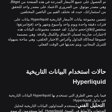
تم الحصول على جميع الأسعار المدرجة في هذه الصفحة من Bitget،
وهي مصدر موثوق. من الضروري الاعتماد على مصدر واحد للتحقق
من استثماراتك، حيث قد تختلف القيم بين البائعين المختلفين.
تتضمن مجموعة بيانات الأسعار التاريخية Hyperliquid بيانات على
فترات دقيقة واحدة ويوم واحد وأسبوع وشهر واحد (فتح/مرتفع/
منخفض/إغلاق/حجم تداول). لقد خضعت مجموعات البيانات هذه
لاختبارات صارمة لضمان الاتساق والكمال والدقة. وهي مصممة
خصوصًا لمحاكاة التداول وأغراض الاختبار الخلفي، وهي متاحة بسهولة
للتنزيل المجاني، ويتم تحديثها في الوقت الفعلي.
حالات استخدام البيانات التاريخية
Hyperliquid
فيما يلي بعض الطرق التي تستخدم بها Hyperliquid البيانات التاريخية
في تداول Hyperliquid:
التحليل الفني:
يستخدم المتداولون البيانات التاريخية لتحليل
التوجهات والأنماط في السوق Hyperliquid. كما يستخدمون الرسوم