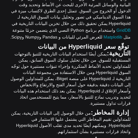
البيانية والوسائل المرئية الأخرى للبحث عن الأنماط وتحديد وقت
الدخول أو الخروج من السوق. تتمثل إحدى الطرق لاكتساب ميزة في
هذا السوق الديناميكي في تصور وتحليل بيانات السوق التاريخية لـ
Hyperliquid.
يمكن تحقيق ذلك من خلال تخزين البيانات التاريخية في
GridDB
واستخدام برنامج Python النصي الذي يتضمن حزمًا متنوعة
مثل
Matplotlib
للعرض المرئي للبيانات و Pandas وNumpy وScipy.
توقّع سعر Hyperliquid من البيانات
التاريخية:
يمكن أيضًا استخدام البيانات التاريخية للتنبؤ بالتوجهات
المستقبلية للسوق. من خلال تحليل سلوك السوق السابق، يمكن
للمتداولين تحديد الأنماط المتكررة وإجراء تنبؤات مستنيرة حول توجّه
السوق Hyperliquid.
ومن خلال الاستفادة من مجموعة البيانات
التاريخية لـ Hyperliquid على منصة Bitget، يمكن للمتداولين الوصول
إلى البيانات دقيقة بدقيقة حول أسعار الفتح والارتفاع والانخفاض
وأسعار الإغلاق لـ Hyperliquid. يمكن بعد ذلك استخدام هذه البيانات
لتحديد وتدريب نماذج للتنبؤ بالأسعار، مما يتيح للمستخدمين اتخاذ
قرارات تداول مستنيرة.
إدارة المخاطر:
من خلال الوصول إلى البيانات التاريخية، يمكن
للمتداولين تقييم المخاطر التي يشتمل عليها الاستثمار في
Hyperliquid. ويمكنهم أيضًا تحديد مدى تقلب الأصول Hyperliquid
واتخاذ قرارات مستنيرة بشأن استثماراتهم.