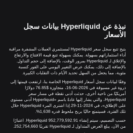
نبذة عن Hyperliquid بيانات سجل
الأسعار
يتيح تتبع سجل سعر Hyperliquid لمستثمري العملات المشفرة مراقبة
أداء استثماراتهم بسهولة. يمكنك بسهولة تتبع قيمة الافتتاح والارتفاع
والإغلاق لـ Hyperliquid بمرور الوقت، بالإضافة إلى حجم التداول.
بالإضافة إلى ذلك، يمكنك عرض التغيير اليومي على الفور كنسبة
مئوية، مما يجعل من السهل تحديد الأيام ذات التقلبات الكبيرة.
وفقًا لبيانات سجل أسعار Hyperliquid الخاصة بنا، ارتفعت قيمتها إلى
ذروة غير مسبوقة في 2026-06-16، متجاوزة $76.85 دولارًا
أمريكيًا.
من ناحية أخرى، حدثت أدنى نقطة في مسار سعر
Hyperliquid، والتي يشار إليها عادةً باسم «Hyperliquid أدنى مستوى
على الإطلاق»، في 2024-11-29.
إذا اشترى المرء Hyperliquid خلال
تلك الفترة، فسيتمتع حاليًا بربح ملحوظ قدره 1,638%.
حسب التصميم، سيتم إنشاء 952,779,592.91 Hyperliquid. اعتبارًا
من الآن، يبلغ العرض المتداول لـ Hyperliquid تقريبًا 252,754,660.