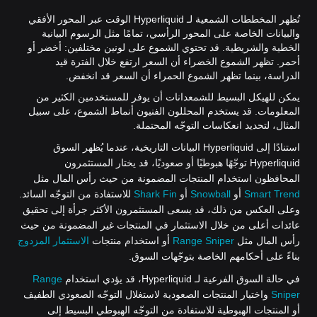
تُظهر المخططات الشمعية لـ Hyperliquid الوقت عبر المحور الأفقي
والبيانات الخاصة على المحور الرأسي، تمامًا مثل الرسوم البيانية
الخطية والشريطية. قد تحتوي الشموع على لونين مختلفين: أخضر أو
أحمر. تظهر الشموع الخضراء أن السعر ارتفع خلال الفترة قيد
الدراسة، بينما تظهر الشموع الحمراء أن السعر قد انخفض.
يمكن للهيكل البسيط للشمعدانات أن يوفر للمستخدمين الكثير من
المعلومات. قد يستخدم المحللون الفنيون أنماط الشموع، على سبيل
المثال، لتحديد انعكاسات التوجّه المحتملة.
استنادًا إلى Hyperliquid البيانات التاريخية، عندما يُظهر السوق
Hyperliquid توجّهًا هبوطيًا أو صعوديًا، قد يختار المستثمرون
المحافظون استخدام المنتجات المضمونة من حيث رأس المال مثل
Smart Trend
أو
Snowball
أو
Shark Fin
للاستفادة من التوجّه السائد.
وعلى العكس من ذلك، قد يسعى المستثمرون الأكثر جرأة إلى تحقيق
عائدات أعلى من خلال الاستثمار في المنتجات غير المضمونة من حيث
رأس المال مثل
Range Sniper
أو استخدام منتجات
الاستثمار المزدوج
بناءً على أحكامهم الخاصة بتوجّهات السوق.
في حالة السوق الفرعية لـ Hyperliquid، قد يؤدي استخدام
Range
Sniper
واختيار المنتجات الصعودية لاستغلال التوجّه الصعودي الطفيف
أو المنتجات الهبوطية للاستفادة من التوجّه الهبوطي البسيط إلى