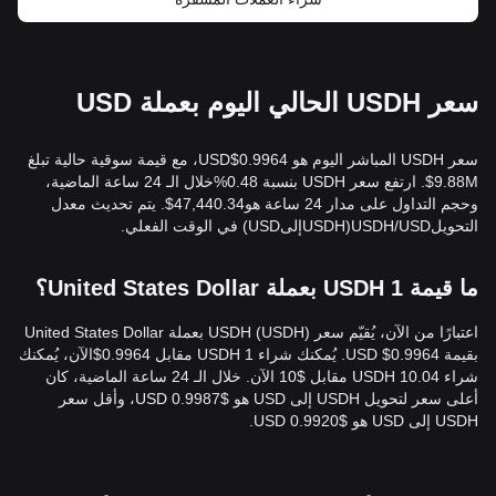
سعر USDH الحالي اليوم بعملة USD
سعر USDH المباشر اليوم هو 0.9964$USD، مع قيمة سوقية حالية تبلغ
9.88M$. ارتفع سعر USDH بنسبة 0.48%خلال الـ 24 ساعة الماضية،
وحجم التداول على مدار 24 ساعة هو47,440.34$. يتم تحديث معدل
التحويلUSDH/USD(USDHإلىUSD) في الوقت الفعلي.
ما قيمة 1 USDH بعملة United States Dollar؟
اعتبارًا من الآن، يُقيّم سعر USDH (USDH) بعملة United States Dollar
بقيمة 0.9964$ USD. يُمكنك شراء 1 USDH مقابل 0.9964$الآن، يُمكنك
شراء 10.04 USDH مقابل $10 الآن. خلال الـ 24 ساعة الماضية، كان
أعلى سعر لتحويل USDH إلى USD هو $0.9987 USD، وأقل سعر
USDH إلى USD هو $0.9920 USD.