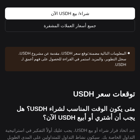
شراء/ بيع USDH الآن
جميع أسعار العملات المشفرة
المعلومات التالية مضمنة:
توقع سعر USDH، مقدمة عن مشروع USDH،
سجل التطوير، والمزيد. استمر في القراءة للحصول على فهم أعمق لـ
USDH.
توقعات سعر USDH
متى يكون الوقت المناسب لشراء USDH؟ هل
يجب أن أشتري أو أبيع USDH الآن؟
عند اتخاذ قرار شراء أو بيع USDH، يجب عليك أولاً التفكير في استراتيجية
التداول الخاصة بك. سيكون نشاط التداول للمتداولين على المدى الطويل