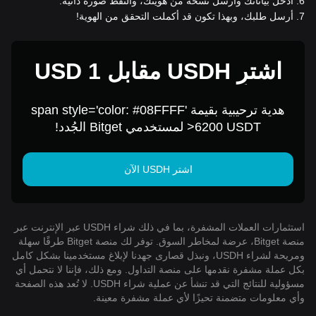
6
.
أدخل بياناتك وأرسل نسخة من هويتك، والتقط صورة ذاتية.
7
.
أرسل طلبك، وبهذا تكون قد أكملت التحقق من الهوية!
اشترِ USDH مقابل 1 USD
هدية ترحيبية بقيمة span style='color: #08FFFF'
>6200 USDT لمستخدمي Bitget الجُدد!
اشتر USDH الآن
استثمارات العملات المشفرة، بما في ذلك شراء USDH عبر الإنترنت عبر
منصة Bitget، عرضة لمخاطر السوق. توفر لك منصة Bitget طرقًا سهلة
ومريحة لشراء USDH، ونبذل قصارى جهدنا لإبلاغ مستخدمينا بشكل كامل
بكل عملة مشفرة نقدمها على منصة التداول. ومع ذلك، فإننا لا نتحمل أي
مسؤولية للنتائج التي قد تنشأ عن عملية شراء USDH. لا تُعد هذه الصفحة
وأي معلومات متضمنة تحيزًا لأي عملة مشفرة معينة.