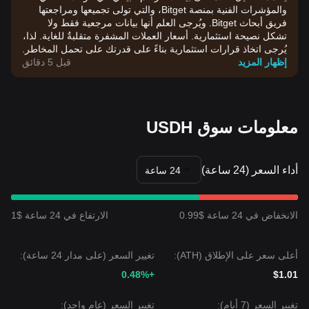
والمؤشرات الفنية بمنصة Bitget، والتي تولى تجميعها ومراجعتها
فريق أبحاث Bitget. ويُرجى العلم أنها بيانات مرجعية فقط ولا
تشكل نصيحة استثمارية. أسعار العملات المشفرة متقلبةٌ للغاية. لذا،
يُرجى اتخاذ قرارات استثمارية بناءً على قدرتك على تحمل المخاطر.
إظهار المزيد
قبل 5 دقائق
معلومات سوق USDH
أداء السعر (24 ساعة)
24 ساعة
الانخفاض في 24 ساعة $0.99
الارتفاع في 24 ساعة $1
أعلى سعر على الإطلاق (ATH):
تغيير السعر (على مدار 24 ساعة):
+0.48%
$1.01
تغيير السعر (7 أيام):
تغيير السعر (عام واحد):