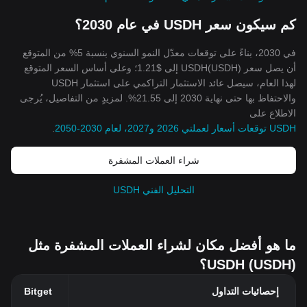
كم سيكون سعر USDH في عام 2030؟
في 2030، بناءً على توقعات معدّل النمو السنوي بنسبة 5% من المتوقع
أن يصل سعر USDH(USDH) إلى $1.21؛ وعلى أساس السعر المتوقع
لهذا العام، سيصل عائد الاستثمار التراكمي على استثمار USDH
والاحتفاظ بها حتى نهاية 2030 إلى 21.55%. لمزيدٍ من التفاصيل، يُرجى
الاطلاع على
USDH توقعات أسعار لعملتي 2026 و2027، لعام 2030-2050
.
شراء العملات المشفرة
التحليل الفني USDH
ما هو أفضل مكان لشراء العملات المشفرة مثل
USDH (USDH)؟
إحصائيات التداول
Bitget