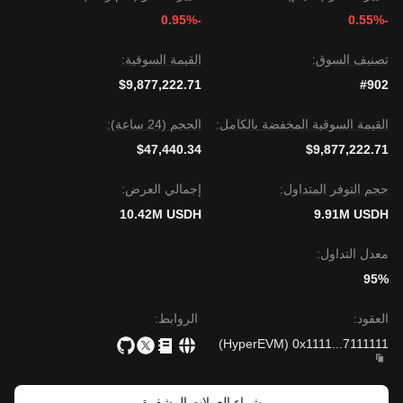
-0.95%
-0.55%
تصنيف السوق:
القيمة السوقية:
$9,877,222.71
#902
القيمة السوقية المخفضة بالكامل:
الحجم (24 ساعة):
$47,440.34
$9,877,222.71
حجم التوفر المتداول:
إجمالي العرض:
10.42M USDH
9.91M USDH
معدل التداول:
95%
العقود
:
الروابط
:
)
HyperEVM
(
0x1111
...
7111111
شراء العملات المشفرة