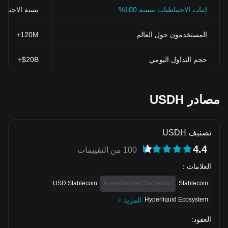
إثبات الاحتياطيات بنسبة 100%
نسبة الاحتياطي > 100% (تم التحقق منها بنظ
المستخدمون حول العالم
120M+
حجم التداول اليومي
$20B+
مصادر USDH
تصنيف USDH
4.4
100 من التقييمات
العلامات
：
USD Stablecoin
Asset-Backed Stablecoin
Stablecoin
Hyperliquid Ecosystem
المزيد
العقود
: