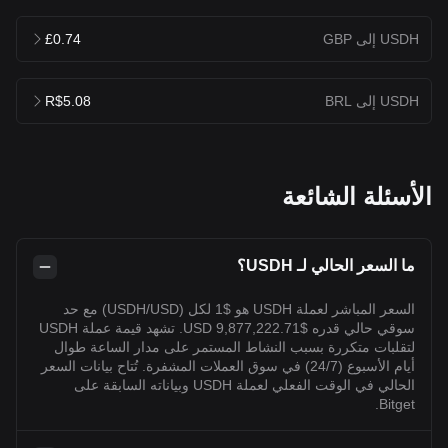
USDH إلى GBP
£0.74
USDH إلى BRL
R$5.08
الأسئلة الشائعة
ما السعر الحالي لـ USDH؟
السعر المباشر لعملة USDH هو $1 لكل (USDH/USD) مع حد
سوقي حالي قدره $9,877,222.71 USD. تشهد قيمة عملة USDH
لتقلبات متكررة بسبب النشاط المستمر على مدار الساعة طوال
أيام الأسبوع (24/7) في سوق العملات المشفرة. تُتاح بيانات السعر
الحالي في الوقت الفعلي لعملة USDH وبياناته السابقة على
Bitget.