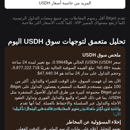
المزيد من حاسبة أسعار USDH
تقدم Bitget أقل رسوم المعاملات بين جميع منصات التداول الرئيسية.
كلما ارتفع مستواك المميز VIP، كلما كانت الأسعار أكثر ملاءمة.
تحليل متعمق لتوجهات سوق USDH اليوم
ملخص سوق USDH
سعر USDH (USDH) الحالي هو$0.9964، مع تغيير لمدة 24 ساعة
بقيمة +0.48%. تبلغ القيمة السوقية الحالية تقريبًا $9,877,222.71،
وحجم التداول على مدار 24 ساعة هو 47,440.34$.
الآن بعد أن فهمت السوق، حان الوقت للشراء والتداول. أكثر من
100 مليون مستخدم للعملات المشفرة يفضلون التداول على Bitget.
تدعم Bitget مجموعة كبيرة من طرق التداول للأصول المشفرة مثل
USDH، بما في ذلك الشراء والبيع والتداول الفوري وتداول العقود
الآجلة والتداول عبر السلسلة والاحتفاظ بالعملة. كما أنها تقدم
سجّل الاشتراك للحصول على حساب Bitget مجاني وابدأ التداول
واحدة من أكثر معدلات رسوم المعاملات فائدة في المجال بأكمله!
الآن!
إخلاء المسؤولية عن المخاطر
يعتمد التحليل أعلاه على بيانات الرسم البياني في الوقت الفعلي