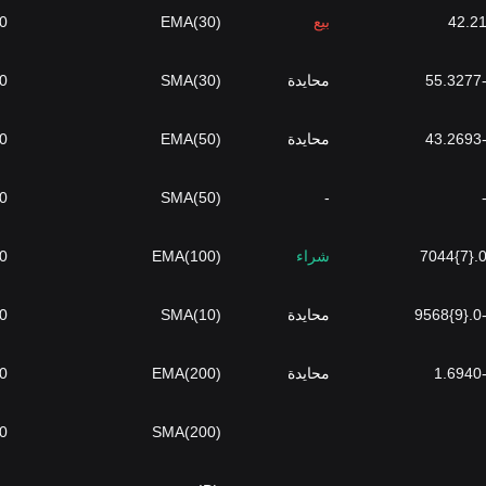
42.2
بيع
EMA(30)
.{7}1542
-55.32
محايدة
SMA(30)
.{7}1534
-43.26
محايدة
EMA(50)
.{7}1633
.{7}1624
SMA(50)
-
0.{7}70
شراء
EMA(100)
.{7}1811
-0.{9}95
محايدة
SMA(10)
.{7}1917
-1.69
محايدة
EMA(200)
.{7}1961
.{7}2099
SMA(200)