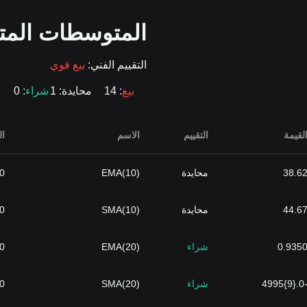
المتوسطات المت
التقييم الفني:
بيع قوي
بيع
: 14
محايدة
: 1
شراء
: 0
لقيمة
التقييم
الاسم
ال
38.6
محايدة
EMA(10)
.{7}1470
44.6
محايدة
SMA(10)
.{7}1464
0.935
شراء
EMA(20)
.{7}1500
-0.{9}49
شراء
SMA(20)
.{7}1479