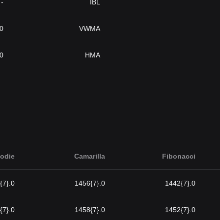
-
IBL
.{7}1480
VWMA
.{7}1459
HMA
odie
Camarilla
Fibonacci
0.{7}1425
0.{7}1456
0.{7}1442
0.{7}1441
0.{7}1458
0.{7}1452