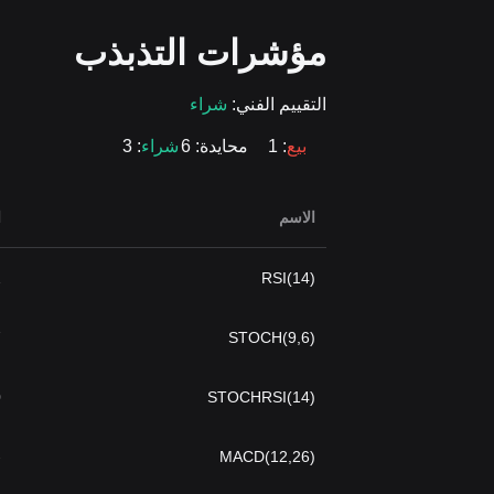
مؤشرات التذبذب
التقييم الفني:
شراء
بيع
: 1
محايدة
: 6
شراء
: 3
الاسم
ا
2
RSI(14)
7
STOCH(9,6)
0
STOCHRSI(14)
95
MACD(12,26)