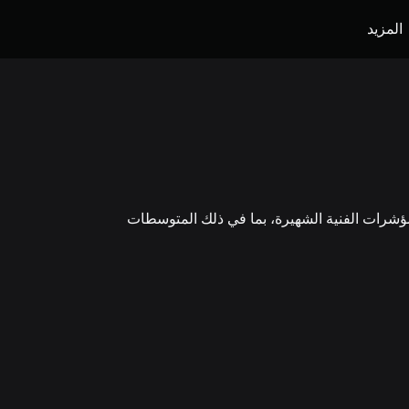
المزيد
امة في الوقت الفعلي لتحليل Bitgert الفني للإطار الزمني المُحدد. يعتمد موجز Bitgert على المؤشرات الفنية الشهيرة، بما في ذلك المتوسطات