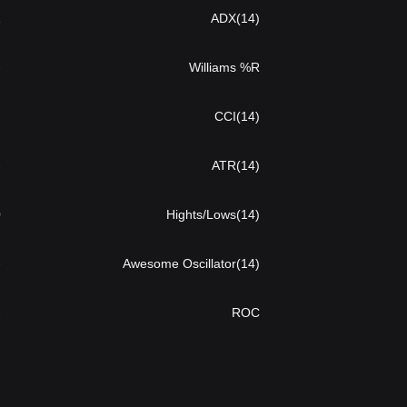
1
ADX(14)
77
Williams %R
93
CCI(14)
-
ATR(14)
44
Hights/Lows(14)
68
Awesome Oscillator(14)
40
ROC