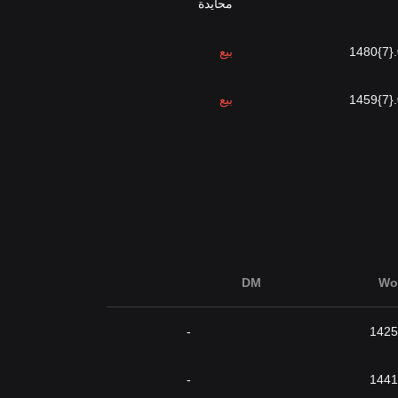
محايدة
0
بيع
0
بيع
DM
Wo
-
-