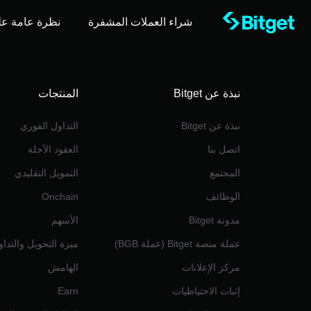
شراء العملات المشفرة
نظرة عامة عل
نبذة عن Bitget
المنتجات
نبذة عن Bitget
التداول الفوري
اتصل بنا
العقود الآجلة
المجتمع
التمويل التقليدي
الوظائف
Onchain
مدونة Bitget
الأسهم
عملة منصة Bitget (عملة BGB)
ميزة التحويل والتدا
مركز الإعلانات
الهامش
إثبات الاحتياطيات
Earn