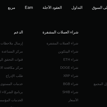
ى السوق
التداول
العقود الآجلة
Earn
مربع
شراء العملات المشفرة
الدعم
شراء العملات المشفرة
إرسال ملاحظات
شراء البيتكوين
مركز المساعدة
شراء ETH
قنوات التحقق ال
شراء DOGE
مركز مكافحة الاح
شراء XRP
طلب الإدراج
ول المجمع
شراء BGB
خدمات المستوى الم
شراء SHIB
برنامج الشركاء ال
الأسعار
الخدمات المؤسس