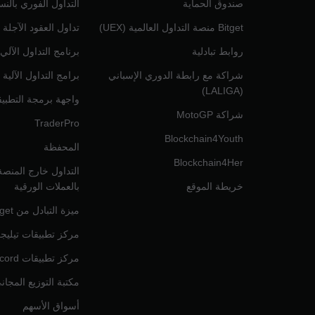
صندوق الحماية
التداول الفوري بالنس
Bitget منصة التداول العالمية (UEX)
تداول العقود الآجلة 
روابط تبادلية
برنامج التداول الآلي
شراكة مع رابطة الدوري الإسباني
برامج التداول الآلية
(LALIGA)
واجهة برمجة التطبي
شراكة MotoGP
TraderPro
Blockchain4Youth
المحفظة
Blockchain4Her
خريطة الموقع
بالعملات الورقية
ميزة التبادل من Bitget
مركز تطبيقات تيليج
مركز تطبيقات Discord
مكتبة التوزيع المجان
أسواق الأسهم