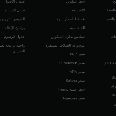
خ
سعر بيتكوين
ضمان الأصول
بالنسخ
الإيثيريوم
تنزيل البيانات
 بالنسخ
مُخطط أسعار سولانا
العروض الترويجي
آلة حاسبة
برنامج الإحالة
قات
صناديق تداول البيتكوين
جدول الرسوم
موسوعة العملات المشفرة
واجهة برمجة تطبي
الضريبي
سعر XRP
التداول خارج المنصة (OTC)
سعر Pi Network
سعر ADA
سعر Solana
رام
سعر عملة Trump
سعر Dogecoin
ي