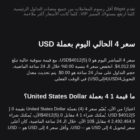
تقدم Bitget أقل رسوم المعاملات بين جميع منصات التداول الرئيسية.
كلما ارتفع مستواك المميز VIP، كلما كانت الأسعار أكثر ملاءمة.
سعر 4 الحالي اليوم بعملة USD
سعر 4 المباشر اليوم هو 0.{​5}4012$USD، مع قيمة سوقية حالية تبلغ
4,012.09$. انخفض سعر 4 بنسبة 0.00% خلال الـ 24 ساعة الماضية،
حجم التداول على مدار 24 ساعة هو 0.00$. يتم تحديث معدل
التحويل4/USD(4إلىUSD) في الوقت الفعلي.
ما قيمة 1 4 بعملة United States Dollar؟
5}4012$ USD. يُمكنك شراء 1 4 مقابل 0.{​5}4012$الآن، يُمكنك شراء
2,492,464.9 4 مقابل $10 الآن. خلال الـ 24 ساعة الماضية، كان أعلى
سعر لتحويل 4 إلى USD هو -- USD، وأقل سعر 4 إلى USD هو -- USD.