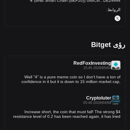
)
BNB Smart Chain (BEP20)
(
0x8C5f
...
DE24444
الروابط
:
رؤى Bitget
RedFoxInvesting
2026/05/04 15:45
Well "4" is a pure meme coin so I don't have a ton of
confidence in it but it is down to 15 million market cap,
probably a lot considering it doesn't do anything but also not
really high compared to a lot of others, we'll see if someone
comes in and pumps it up.
Cryptoluter
2026/04/08 05:40
$4 Increase short, the coin that must fall! The strong
resistance level of 0.2 has been reached again, it has tried
to break through twice without success, the current price
can be directly shorted at the Apple point, this kind of meme