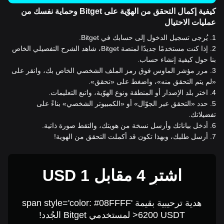
كيفية إكمال التحقق من الهوّية على Bitget وحماية نفسك من
عمليات الاحتيال
1
.
يُرجى تسجيل الدخول إلى حسابك في Bitget.
2
.
إذا كنت مستخدمًا جديدًا لمنصة Bitget، شاهد الشرح التفصيلي الخاص
بنا حول كيفية إنشاء حساب.
3
.
مرر مؤشر الماوس فوق رمز الملف الشخصي الخاص بك، وانقر على
«لم يتم التحقق منه»، واضغط على «تحقق».
4
.
اختر بلد الإصدار أو المنطقة ونوع الهوّية، واتبع التعليمات.
5
.
حدد «التحقق عبر الجوّال» أو «الكمبيوتر الشخصي» بناءً على
تفضيلاتك.
6
.
أدخل بياناتك وأرسل نسخة من هويتك، والتقط صورة ذاتية.
7
.
أرسل طلبك، وبهذا تكون قد أكملت التحقق من الهوية!
اشترِ 4 مقابل 1 USD
هدية ترحيبية بقيمة span style='color: #08FFFF'
>6200 USDT لمستخدمي Bitget الجُدد!