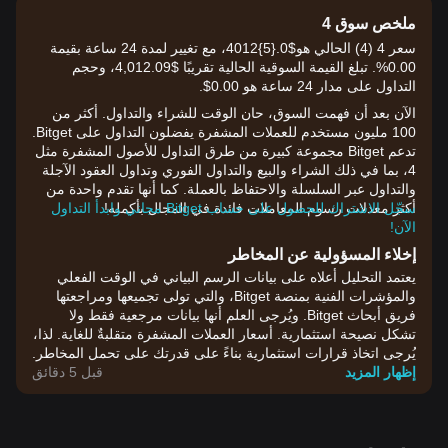
ملخص سوق 4
سعر 4 (4) الحالي هو$0.{​5}4012، مع تغيير لمدة 24 ساعة بقيمة
0.00%. تبلغ القيمة السوقية الحالية تقريبًا $4,012.09، وحجم
التداول على مدار 24 ساعة هو 0.00$.
الآن بعد أن فهمت السوق، حان الوقت للشراء والتداول. أكثر من
100 مليون مستخدم للعملات المشفرة يفضلون التداول على Bitget.
تدعم Bitget مجموعة كبيرة من طرق التداول للأصول المشفرة مثل
4، بما في ذلك الشراء والبيع والتداول الفوري وتداول العقود الآجلة
والتداول عبر السلسلة والاحتفاظ بالعملة. كما أنها تقدم واحدة من
أكثر معدلات رسوم المعاملات فائدة في المجال بأكمله!
سجّل الاشتراك للحصول على حساب Bitget مجاني وابدأ التداول
الآن!
إخلاء المسؤولية عن المخاطر
يعتمد التحليل أعلاه على بيانات الرسم البياني في الوقت الفعلي
والمؤشرات الفنية بمنصة Bitget، والتي تولى تجميعها ومراجعتها
فريق أبحاث Bitget. ويُرجى العلم أنها بيانات مرجعية فقط ولا
تشكل نصيحة استثمارية. أسعار العملات المشفرة متقلبةٌ للغاية. لذا،
يُرجى اتخاذ قرارات استثمارية بناءً على قدرتك على تحمل المخاطر.
إظهار المزيد
قبل 5 دقائق