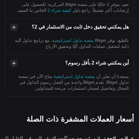
نعم، يتوفر 2 حاليًا على منصة Bitget المركزية. للحصول على
إرشادات أكثر تفصيلاً، راجع دليل
كيفية شراء 2
الخاص بنا المفيد.
هل يمكنني تحقيق دخل ثابت من الاستثمار في 2؟
بالطبع، توفر Bitget
منصة تداول استراتيجية
، مع برامج تداول آلية
ذكية لتشغيل عمليات التداول آليًا وتحقيق الأرباح.
أين يمكنني شراء 2 بأقل رسوم؟
يسعدنا أن نعلن أن
منصة تداول استراتيجية
متاح الآن في منصة
تداول Bitget. تقدم Bitget واحدة من أفضل رسوم التداول في
المجال وتفاصيل لضمان استثمارات مربحة للمتداولين.
أسعار العملات المشفرة ذات الصلة
عملات رائجة
عملات مُدرجة حديثًا
حد التوفر السوقي القابل للمق