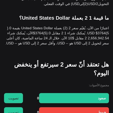
التحويل2/USD(2إلىUSD) في الوقت الفعلي.
ما قيمة 1 2 بعملة United States Dollar؟
5}3764$ USD. يُمكنك شراء 1 2 مقابل 0.{​5}3764$الآن، يُمكنك شراء
2,656,942.54 2 مقابل $10 الآن. خلال الـ 24 ساعة الماضية، كان أعلى
سعر لتحويل 2 إلى USD هو -- USD، وأقل سعر 2 إلى USD هو -- USD.
هل تعتقد أنّ سعر 2 سيرتفع أو ينخفض
اليوم؟
مجموع الأصوات:
صعود
0
تصويت
هبوط
0
تصويت