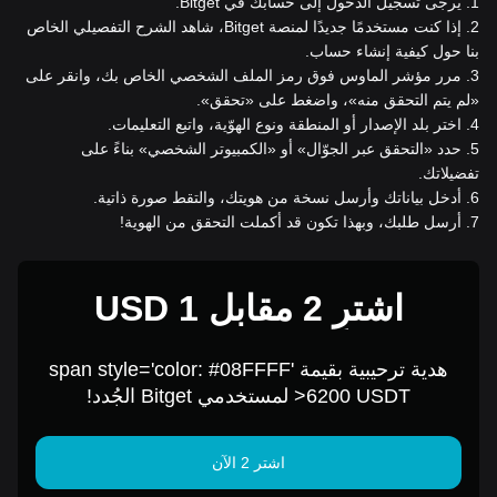
1
.
يُرجى تسجيل الدخول إلى حسابك في Bitget.
2
.
إذا كنت مستخدمًا جديدًا لمنصة Bitget، شاهد الشرح التفصيلي الخاص
بنا حول كيفية إنشاء حساب.
3
.
مرر مؤشر الماوس فوق رمز الملف الشخصي الخاص بك، وانقر على
«لم يتم التحقق منه»، واضغط على «تحقق».
4
.
اختر بلد الإصدار أو المنطقة ونوع الهوّية، واتبع التعليمات.
5
.
حدد «التحقق عبر الجوّال» أو «الكمبيوتر الشخصي» بناءً على
تفضيلاتك.
6
.
أدخل بياناتك وأرسل نسخة من هويتك، والتقط صورة ذاتية.
7
.
أرسل طلبك، وبهذا تكون قد أكملت التحقق من الهوية!
اشترِ 2 مقابل 1 USD
هدية ترحيبية بقيمة span style='color: #08FFFF'
>6200 USDT لمستخدمي Bitget الجُدد!
اشتر 2 الآن