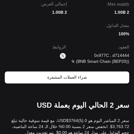
Max supply:
إجمالي العرض:
1.00B 2
1.00B 2
معدل التداول:
100%
العقود
:
الروابط
:
0x977C
...
d714444
)
BNB Smart Chain (BEP20)
(
شراء العملات المشفرة
سعر 2 الحالي اليوم بعملة USD
سعر 2 المباشر اليوم هو 0.{​5}3764$USD، مع قيمة سوقية حالية تبلغ
3,763.72$. انخفض سعر 2 بنسبة 0.00% خلال الـ 24 ساعة الماضية،
حجم التداول على مدار 24 ساعة هو 0.00$. يتم تحديث معدل