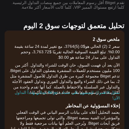
تقدم Bitget أقل رسوم المعاملات بين جميع منصات التداول الرئيسية.
كلما ارتفع مستواك المميز VIP، كلما كانت الأسعار أكثر ملاءمة.
تحليل متعمق لتوجهات سوق 2 اليوم
ملخص سوق 2
سعر 2 (2) الحالي هو$0.{​5}3764، مع تغيير لمدة 24 ساعة بقيمة
0.00%. تبلغ القيمة السوقية الحالية تقريبًا $3,763.72، وحجم
التداول على مدار 24 ساعة هو 0.00$.
الآن بعد أن فهمت السوق، حان الوقت للشراء والتداول. أكثر من
100 مليون مستخدم للعملات المشفرة يفضلون التداول على Bitget.
تدعم Bitget مجموعة كبيرة من طرق التداول للأصول المشفرة مثل
2، بما في ذلك الشراء والبيع والتداول الفوري وتداول العقود الآجلة
والتداول عبر السلسلة والاحتفاظ بالعملة. كما أنها تقدم واحدة من
أكثر معدلات رسوم المعاملات فائدة في المجال بأكمله!
سجّل الاشتراك للحصول على حساب Bitget مجاني وابدأ التداول
الآن!
إخلاء المسؤولية عن المخاطر
يعتمد التحليل أعلاه على بيانات الرسم البياني في الوقت الفعلي
والمؤشرات الفنية بمنصة Bitget، والتي تولى تجميعها ومراجعتها
فريق أبحاث Bitget. ويُرجى العلم أنها بيانات مرجعية فقط ولا
تشكل نصيحة استثمارية. أسعار العملات المشفرة متقلبةٌ للغاية. لذا،