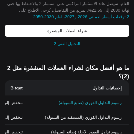
العام، سيصل عائد الاستثمار التراكمي على استثمار 2 والاحتفاظ بها حتى
نهاية 2030 إلى 21.55%. لمزيدٍ من التفاصيل، يُرجى الاطلاع على
2 توقعات أسعار لعملتي 2026 و2027، لعام 2030-2050
.
شراء العملات المشفرة
التحليل الفني 2
ما هو أفضل مكان لشراء العملات المشفرة مثل 2
(2)؟
إحصائيات التداول
Bitget
رسوم التداول الفوري (صانع السيولة)
تنخفض إلى 0%
رسوم التداول الفوري (المستفيد من السيولة)
تنخفض إلى 0.03% (0.024% باستخدام BGB)
رسوم تداول العقود الآجلة (صانع السيولة)
تنخفض إلى 0%