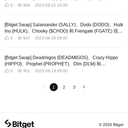
Tyrion.finance (TYRION) 現已透過 Bitget Swap 上線！
0
904
2023-09-21 10:00
[Bitget Swap] Salamander (SALLY)、Dodo (DODO)、Hulk
Inu (HULK)、Chooky ($CHOO) 和 Frengate (FGATE) 現已
透過 Bitget Swap 上線！
0
947
2023-09-20 09:00
[Bitget Swap] Deadmigos (DEADMIGOS)、Crazy Hippo
(HIPPO)、Prophet (PROPHET)、Dlm (DLM) 和
Generational Wealth Generator (GWG) 現已透過 Bitget
0
901
2023-09-19 09:00
Swap 上線！
1
2
3
© 2026 Bitget