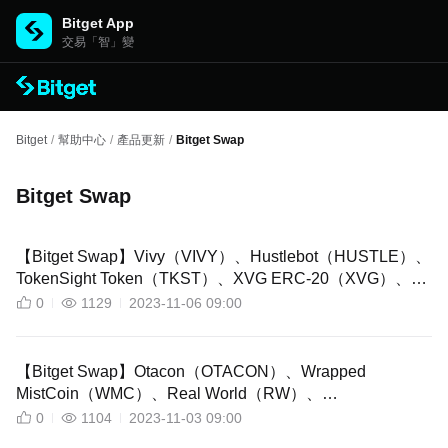
Bitget App
交易「智」變
Bitget
/
幫助中心
/
產品更新
/
Bitget Swap
Bitget Swap
【Bitget Swap】Vivy（VIVY）、Hustlebot（HUSTLE）、
TokenSight Token（TKST）、XVG ERC-20（XVG）、
CityBoys（TOONS）、Titan X（TITANX）現已在 Bitget
0
1129
2023-11-06 09:00
Swap 上架！
【Bitget Swap】Otacon（OTACON）、Wrapped
MistCoin（WMC）、Real World（RW）、
Gekko（GEKKO）、Megabot（MEGABOT）、
0
1104
2023-11-03 09:00
Nitro（NITRO）現已在 Bitget Swap 上架！