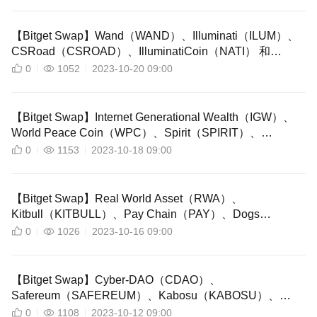
【Bitget Swap】Wand（WAND）、Illuminati（ILUM）、
CSRoad（CSROAD）、IlluminatiCoin（NATI） 和
Realio Network（RIO） 現已在 Bitget Swap 上開放交易！
0
1052
2023-10-20 09:00
【Bitget Swap】Internet Generational Wealth（IGW）、
World Peace Coin（WPC）、Spirit（SPIRIT）、
Dragon（DRAGON）、ZhaoDaVinci（VINCI）現已在
0
1153
2023-10-18 09:00
Bitget Swap 上開放交易！
【Bitget Swap】Real World Asset（RWA）、
Kitbull（KITBULL）、Pay Chain（PAY）、Dogs
Rock（DOGSROCK）和 Mona Token（LISA）現已在
0
1026
2023-10-16 09:00
Bitget Swap 上開放交易！
【Bitget Swap】Cyber​​-DAO（CDAO）、
Safereum（SAFEREUM）、Kabosu（KABOSU）、
Elongate（ELONGATE）現已透過 Bitget Swap 上架！
0
1108
2023-10-12 09:00