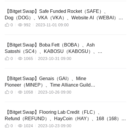
【Bitget Swap】Safe Funded Rocket（SAFE）、
Dog（DOG）、VKA（VKA）、Website AI（WEBAI）和
Lockheed Martin Inu（LMI）現已在 Bitget Swap 上開放交
0
992
2023-11-01 09:00
易！
【Bitget Swap】Boba Fett（BOBA）、Ash
Satoshi（SC4）、KABOSU（KABOSU）、
Babylong（BABYLONG）和 Shadow Wizard Money
0
1065
2023-10-31 09:00
Gang（GANG）現已在 Bitget Swap 上開放交易！
【Bitget Swap】Genais（GAI）、Mine
Pioneer（MINEP）、Time Alliance Guild
Time（TIME）、Lucky7（7）和 Obama6900（OBX）現
0
1058
2023-10-26 09:00
已在 Bitget Swap 上開放交易！
【Bitget Swap】Flooring Lab Credit（FLC）、
Refund（REFUND）、HayCoin（HAY）、168（168）現
已在 Bitget Swap 上架！
0
1024
2023-10-23 09:00