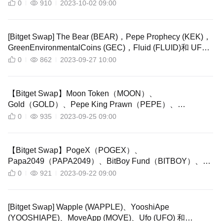
XXCOIN（XX）、Rally（RLY）現已透過 Bitget Swap 上
0
910
2023-10-02 09:00
架！
[Bitget Swap] The Bear (BEAR)，Pepe Prophecy (KEK)，
GreenEnvironmentalCoins (GEC)，Fluid (FLUID)和 UFO
ET (ET) 現已透過 Bitget Swap 上線！
0
862
2023-09-27 10:00
【Bitget Swap】Moon Token（MOON）、
Gold（GOLD）、Pepe King Prawn（PEPE）、
GCB（GCB）、Calcium（CAL）現已透過 Bitget Swap 上
0
935
2023-09-25 09:00
架！
【Bitget Swap】PogeX（POGEX）、
Papa2049（PAPA2049）、BitBoy Fund（BITBOY）、
EmotiCoin（EMOTI）、Elon Cat（SCHRODINGER）現
0
921
2023-09-22 09:00
已透過 Bitget Swap 上架！
[Bitget Swap] Wapple (WAPPLE)、YooshiApe
(YOOSHIAPE)、MoveApp (MOVE)、Ufo (UFO) 和