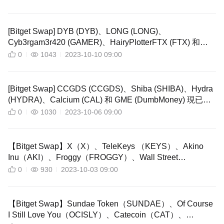
[Bitget Swap] DYB (DYB)、LONG (LONG)、
Cyb3rgam3r420 (GAMER)、HairyPlotterFTX (FTX) 和
Bitcoin BSC (BTCBSC) 現已透過 Bitget Swap 提供！
0
1043
2023-10-10 09:00
[Bitget Swap] CCGDS (CCGDS)、Shiba (SHIBA)、Hydra
(HYDRA)、Calcium (CAL) 和 GME (DumbMoney) 現已透
過 Bitget Swap 上線！
0
1030
2023-10-06 09:00
【Bitget Swap】X（X）、TeleKeys （KEYS）、Akino
Inu（AKI）、Froggy（FROGGY）、Wall Street
Memes（WSM）現已透過 Bitget Swap 上架！
0
930
2023-10-03 09:00
【Bitget Swap】Sundae Token（SUNDAE）、Of Course
I Still Love You（OCISLY）、Catecoin（CAT）、