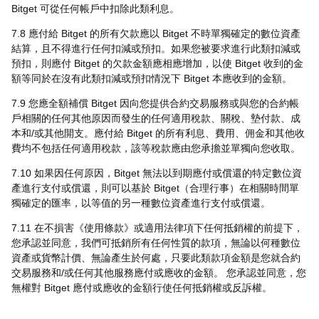
Bitget 可從任何帳戶中扣除此類利息。
7.8 應付給 Bitget 的所有欠款應以 Bitget 不時單獨確定的數位資產
結算，且不得進行任何扣減或預扣。如果您被要求進行此類扣減或
預扣，則應付 Bitget 的欠款金額應相應增加，以使 Bitget 收到的金
額等同於在沒有此類扣減或預扣情況下 Bitget 本應收到的金額。
7.9 您應全額補償 Bitget 因向您提供合約交易服務或與您的合約帳
戶相關的任何其他原因而發生的任何適用稅款、關稅、墊付款、成
本和/或其他開支。應付給 Bitget 的所有利息、費用、佣金和其他收
費均不包括任何適用稅款，該等稅款應由您承擔並單獨向您收取。
7.10 如果因任何原因，Bitget 無法以到期應付或償還的特定數位資
產進行支付或償還，則可以基於 Bitget（合理行事）在相關時間單
獨確定的匯率，以等值的另一種數位資產進行支付或償還。
7.11 在不損害《使用條款》或適用法律項下任何抵銷權的前提下，
您承認並同意，我們可抵銷所有任何性質的款項，無論以何種數位
資產或貨幣計價、無論產生於何處，只要此類款項金額是您就合約
交易服務和/或任何其他服務應付或應收的金額。 您承認並同意，您
無權對 Bitget 應付或應收的金額行使任何抵銷權或反訴權。