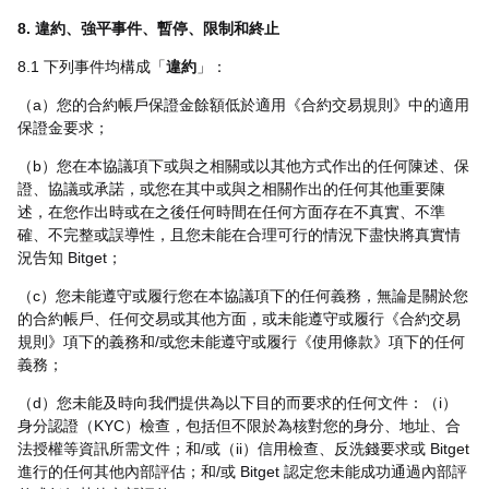
8. 違約
、
強平事件、暫停、限制
和終止
8.1 下列事件均構成「
違約
」：
（a）您的合約帳戶保證金餘額低於適用《合約交易規則》中的適用
保證金要求；
（b）您在本協議項下或與之相關或以其他方式作出的任何陳述、保
證、協議或承諾，或您在其中或與之相關作出的任何其他重要陳
述，在您作出時或在之後任何時間在任何方面存在不真實、不準
確、不完整或誤導性，且您未能在合理可行的情況下盡快將真實情
況告知 Bitget；
（c）您未能遵守或履行您在本協議項下的任何義務，無論是關於您
的合約帳戶、任何交易或其他方面，或未能遵守或履行《合約交易
規則》項下的義務和/或您未能遵守或履行《使用條款》項下的任何
義務；
（d）您未能及時向我們提供為以下目的而要求的任何文件：（i）
身分認證（KYC）檢查，包括但不限於為核對您的身分、地址、合
法授權等資訊所需文件；和/或（ii）信用檢查、反洗錢要求或 Bitget
進行的任何其他內部評估；和/或 Bitget 認定您未能成功通過內部評