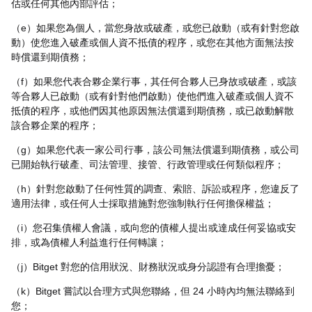
估或任何其他內部評估；
（e）如果您為個人，當您身故或破產，或您已啟動（或有針對您啟
動）使您進入破產或個人資不抵債的程序，或您在其他方面無法按
時償還到期債務；
（f）如果您代表合夥企業行事，其任何合夥人已身故或破產，或該
等合夥人已啟動（或有針對他們啟動）使他們進入破產或個人資不
抵債的程序，或他們因其他原因無法償還到期債務，或已啟動解散
該合夥企業的程序；
（g）如果您代表一家公司行事，該公司無法償還到期債務，或公司
已開始執行破產、司法管理、接管、行政管理或任何類似程序；
（h）針對您啟動了任何性質的調查、索賠、訴訟或程序，您違反了
適用法律，或任何人士採取措施對您強制執行任何擔保權益；
（i）您召集債權人會議，或向您的債權人提出或達成任何妥協或安
排，或為債權人利益進行任何轉讓；
（j）Bitget 對您的信用狀況、財務狀況或身分認證有合理擔憂；
（k）Bitget 嘗試以合理方式與您聯絡，但 24 小時內均無法聯絡到
您；