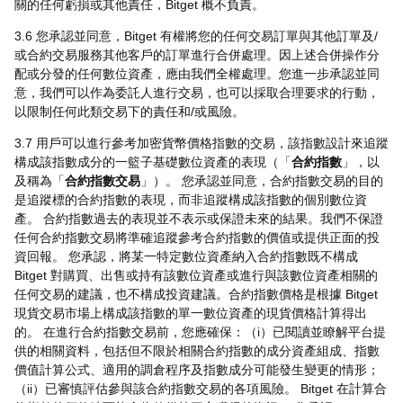
關的任何虧損或其他責任，Bitget 概不負責。
3.6 您承認並同意，Bitget 有權將您的任何交易訂單與其他訂單及/
或合約交易服務其他客戶的訂單進行合併處理。因上述合併操作分
配或分發的任何數位資產，應由我們全權處理。您進一步承認並同
意，我們可以作為委託人進行交易，也可以採取合理要求的行動，
以限制任何此類交易下的責任和/或風險。
3.7 用戶可以進行參考加密貨幣價格指數的交易，該指數設計來追蹤
構成該指數成分的一籃子基礎數位資產的表現（「
合約指數
」，以
及稱為「
合約指數交易
」）。 您承認並同意，合約指數交易的目的
是追蹤標的合約指數的表現，而非追蹤構成該指數的個別數位資
產。 合約指數過去的表現並不表示或保證未來的結果。我們不保證
任何合約指數交易將準確追蹤參考合約指數的價值或提供正面的投
資回報。 您承認，將某一特定數位資產納入合約指數既不構成
Bitget 對購買、出售或持有該數位資產或進行與該數位資產相關的
任何交易的建議，也不構成投資建議。合約指數價格是根據 Bitget
現貨交易市場上構成該指數的單一數位資產的現貨價格計算得出
的。 在進行合約指數交易前，您應確保：（i）已閱讀並瞭解平台提
供的相關資料，包括但不限於相關合約指數的成分資產組成、指數
價值計算公式、適用的調倉程序及指數成分可能發生變更的情形；
（ii）已審慎評估參與該合約指數交易的各項風險。 Bitget 在計算合