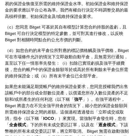
易的保證金恢復至所需的維持保證金水準。初始保證金和維持保證
金的要求應以平台公布為準。我們有權自行決定不時調整交易的最
高槓桿倍數、初始保證金及/或維持保證金要求。
（c）您同意 Bitget 可基於其自有模型計算您合約持股的盈虧，且
Bitget 可自行決定模型的特定參數，並可對其進行修改，以反映
Bitget 對相關時間點合約公允市價的判斷。
（d）如您合約的未平倉位所對應的標記價格觸及強平價格，Bitget
可在市場條件允許的情況下立即啟動自動平倉，且無需另行通知，
直至以下任一情形率先發生：（i）扣除已實現虧損及強平手續費
後，您合約帳戶中的保證金餘額等於或高於所有剩餘未平倉位所需
的維持保證金；或（ii）所有未平倉位已全部平倉。
如果您未能滿足期貨帳戶的維持保證金要求，您同意授權我們出售
該帳戶中的部分或全部數位資產，以償還您所存入數位資產的不足
額和/或所產生的任何利息（以下稱「
強平
」）。在強平過程中，
Bitget 將盡力在不完全強平持倉的情況下，縮小您的保證金餘額與
所需維持保證金之間的差額。這個過程透過發出「立即成交或取
消」指令（以下稱「
IOCO
」）來實現。當強制平倉發生時，您在
「
全倉模式
」下的所有未成交委託訂單，以及在「
逐倉模式
」下該
幣種的所有未成交委託訂單，將立即取消。 Bitget 無需在啟動強制