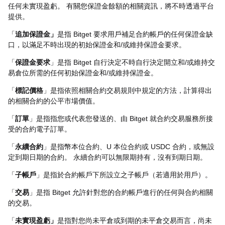
任何未實現盈虧。 有關您保證金餘額的相關資訊，將不時透過平台
提供。
「
追加保證金」
是指 Bitget 要求用戶補足合約帳戶的任何保證金缺
口，以滿足不時出現的初始保證金和/或維持保證金要求。
「
保證金要求
」是指 Bitget 自行決定不時自行決定開立和/或維持交
易倉位所需的任何初始保證金和/或維持保證金。
「
標記價格
」是指依照相關合約交易規則中規定的方法，計算得出
的相關合約的公平市場價值。
「
訂單
」是指指您或代表您發送的、由 Bitget 就合約交易服務所接
受的合約電子訂單。
「
永續合約
」是指幣本位合約、U 本位合約或 USDC 合約，或無設
定到期日期的合約。 永續合約可以無限期持有，沒有到期日期。
「
子帳戶
」是指於合約帳戶下所設立之子帳戶（若適用於用戶）。
「
交易
」是指 Bitget 允許針對您的合約帳戶進行的任何與合約相關
的交易。
「
未實現盈虧」
是指對您尚未平倉或到期的未平倉交易而言，尚未