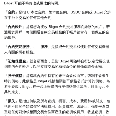
Bitget 可能不時修改或更改的時間。
「
合約
」是指 U 本位合約、幣本位合約、USDC 合約或 Bitget 允許
在平台上交易的任何其他合約。
「
合約帳戶
」是指您為接收 Bitget 合約交易服務而維護的帳戶。若
適用於用戶，每個開通合約交易服務的子帳戶都會有一個獨立的合
約帳戶。
「
合約交易服務
」、「
服務
」是指與合約交易和使用任何交易機器
人有關的所有服務。
「
初始保證金
」就交易而言，是指 Bitget 可隨時自行決定需要充值
到您的合約帳戶，以開立該交易的槓桿倉位的最低保證金金額。
「
強平價格
」是指就合約中持有的未平倉倉位而言，強制平倉發生
時的價格，此價格是 Bitget 根據相關強平價格公式計算的價格。為
避免疑義，Bitget 在平台上報價的強平價格僅供參考，對 Bitget 不
具約束力。
「
損失
」是指任何以及所有虧損、損害、成本、費用和/或開支，包
括但不限於全額賠償的法律費用、融資成本、因終止、強制平倉或
重建任何對沖或相關交易倉位而產生的虧損或費用、收益虧損、收