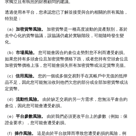
求獨立且有執照的財務顧問的建議。
透過使用本平台，您承認您已了解並接受與合約相關的所有風險，
特別是：
（a）
加密貨幣風險。
加密貨幣是一種高度波動的資產類別，基於
去中心化的貨幣協議，該協議仍處於實驗階段，可能隨時發生變
化。
（b）
市場風險。
您可能會因合約倉位走勢對您不利而遭受虧損。
如果您持有多頭倉位且加密貨幣價格下跌，或者您持有空頭倉位且
加密貨幣價格上漲，您可能會損失所有加密貨幣或法定貨幣充值。
（c）
信用風險。
您的一個或多個交易對手在其帳戶中充值的抵押
品不足，因此您可能無法收到他們欠您的部分或全部加密貨幣或法
定貨幣。
（d）
流動性風險。
由於缺乏交易的另一方需求，您無法平倉合約
倉位，因此您可能會遭受虧損。
（e）
平台參數風險。
由於我們必須更改平台上的參數（例如：保
證金要求），您可能會遭受虧損。
（f）
操作風險。
這是由於平台故障而導致您遭受虧損的風險，例