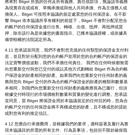
將來對 Bitget 所負的任何及所有義務、責任或款項，無論該等義務
為現實存在或或有、單獨承擔或與他人共同承擔、作為主債務人或
擔保人。Bitget 可按照本協議的規定處置您的任何保證金。在不影
響 Bitget 依本協議所享有權利的前提下，Bitget 不會對分配至您合
約帳戶的任何保證金進行出售、轉移、出借、抵押、再抵押或質
押，除非該行為是依據您的書面指示、已獲本協議授權，或依據具
備管轄權的法院認定所為。
4.11 您承認並同意，我們不會對您充值的任何類型的保證金支付利
息，並且對於分配到您的合約帳戶並用於您的合約帳戶的保證金的
法定貨幣價值波動，我們不承擔任何責任。 我們在任何時候都無需
向您重新交付與您已交付的或以其他方式劃轉給 Bitget 作為合約帳
戶保證金的財產相同的財產。如果我們向您重新交付任何財產的義
務與您向 Bitget 交付的作為合約帳戶保證金的財產的種類和數量基
本相同，則我們向您重新交付任何財產的義務應視為已履行，但須
根據交付時現行的市場價格對數量和質量的變化進行調整。您承認
並同意，當 Bitget 將保證金用於本協議規定的任何目的時，您為合
約帳戶交付的任何保證金將不再構成您的財產，且不構成您的貸款
或對您有利的推定信託。
4.12 您應自行承擔費用，並根據我們的要求，適時簽署及履行為實
現本協議目的所需的所有文件、行為及事項，包括但不限於確保我