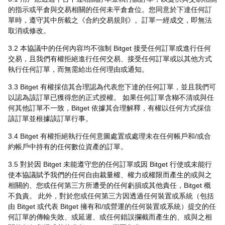
的指示或平倉與交易相關的任何未平倉倉位。您同意於下達任何訂
單時，遵守其中所載之《合約交易規則》。訂單一經成交，即無法
取消或修改。
3.2 本協議中的任何內容均不強制 Bitget 接受任何訂單或進行任何
交易，且我們有權拒絕進行任何交易、接受任何訂單或以其他方式
執行任何訂單，而無需給出任何理由或通知。
3.3 Bitget 有權採信其合理認為代表您下達的任何訂單，並且我們可
以認為該訂單已獲得您的正式授權。 如果任何訂單含糊不清或與任
何其他訂單不一致，Bitget 依據其合理解釋，有權以任何方式採信
該訂單並根據該訂單行事。
3.4 Bitget 有權拒絕執行任何意圖處置或處理未在任何帳戶和/或合
約帳戶中持有的任何數位資產的訂單。
3.5 對於因 Bitget 未能遵守您的任何訂單或因 Bitget 行使或未能行
使本協議賦予我們的任何自由裁量權、權力或權限而產生的或與之
相關的、您或任何第三方所遭受的任何虧損或其他責任，Bitget 概
不負責。 此外，對於您或任何第三方因透過任何裝置或系統（包括
由 Bitget 或代表 Bitget 擁有和/或營運的任何裝置或系統）提交的任
何訂單的傳輸失敗、或延遲、或任何錯誤攔截而產生的、或與之相