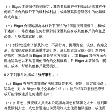
（l）Bitget 本著誠信原則認定，其需要採取任何行動以維護其在任
何帳戶或合約帳戶下的權利或利益，或維護其與您關係中的此類權
利或利益；
（m）Bitget 合理地認為本條款下所述的任何情況可能發生，和/或
下述第 8.3 條所述的任何行動對於保護其自身或其他客戶的利益是
必要、可取或適宜的；或
（n）針對您提出了涉及詐欺、不當行為、挪用資金、洗錢、內線交
易、市場操縱或其他嚴重非法行為、違反監管規定或不當行為的可
信指控（無論是由 Bitget 還是第三方提出），或 Bitget 其他方面合
理地認為您以不當意圖使用合約交易服務，且 Bitget 本著誠信、關
係、成本、幫助其他客戶蒙受損失。
8.2 下列事件均構成「
強平事件
」：
（a）Bitget 有潛在或實際的法律或監管要求、限制、規定或擔憂，
認為您（i）在 Bitget 維持交易倉位或（ii）使用或存取服務已導致
或可能導致違反任何適用法律；
（b）如果您、獲授權人員或本公司認為與您有關聯之人士，經判斷
為受限制人士，或您曾透過任何受限制人士使用相關服務，或使用