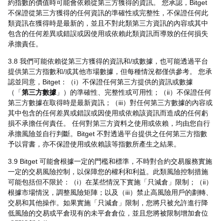
約指數的價值時可能會依賴從第三方獲得的資訊。 您承認，Bitget
不保證從第三方獲得的任何資訊的準確性或完整性，不保證任何此
類資訊在獲得時是最新的，並且不對此類第三方資訊的內容或其中
包含的任何差異或錯誤或因使用或依賴此類資訊而導致的任何損失
承擔責任。
3.8 我們可能依賴從第三方獲得的資訊和/或數據，也可能透過平台
提供第三方指數和/或其他市場數據，但每種情況都僅供參考。 您承
認並同意，Bitget：（i）不保證任何第三方提供的資訊或數據
（「
第三方數據
」）的準確性、完整性或可用性；（ii）不保證任何
第三方數據在取得時是最新資訊；（iii）對任何第三方數據的內容或
其中包含的任何差異或錯誤或因使用或依賴該資訊而造成的任何虧
損不承擔任何責任。 任何對第三方資料之使用或依賴，均由您自行
承擔風險並自行判斷。Bitget 不對透過平台提供之任何第三方指數
予以背書，亦不保證使用或依賴該等指數所產生之結果。
3.9 Bitget 可能會根據一定的門檻和標準，不時對合約交易服務實施
一定的交易風險控制，以保障您的權利和利益。此類風險控制措施
可能包括但不限於：（i）在某些情況下實施「只減倉」限制；（ii）
根據市場情況，調整風險矩陣；以及（iii）禁止高風險用戶的劃轉、
交易和其他操作。如果實施「只減倉」限制，您將只被允許進行降
低風險的交易或平倉現有的未平倉倉位，並且您將被限制增加倉位