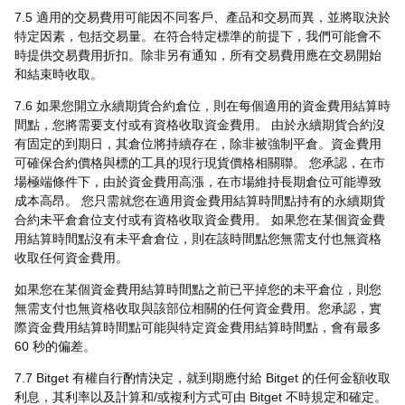
7.5 適用的交易費用可能因不同客戶、產品和交易而異，並將取決於
特定因素，包括交易量。在符合特定標準的前提下，我們可能會不
時提供交易費用折扣。除非另有通知，所有交易費用應在交易開始
和結束時收取。
7.6 如果您開立永續期貨合約倉位，則在每個適用的資金費用結算時
間點，您將需要支付或有資格收取資金費用。 由於永續期貨合約沒
有固定的到期日，其倉位將持續存在，除非被強制平倉。資金費用
可確保合約價格與標的工具的現行現貨價格相關聯。 您承認，在市
場極端條件下，由於資金費用高漲，在市場維持長期倉位可能導致
成本高昂。 您只需就您在適用資金費用結算時間點持有的永續期貨
合約未平倉倉位支付或有資格收取資金費用。 如果您在某個資金費
用結算時間點沒有未平倉倉位，則在該時間點您無需支付也無資格
收取任何資金費用。
如果您在某個資金費用結算時間點之前已平掉您的未平倉位，則您
無需支付也無資格收取與該部位相關的任何資金費用。您承認，實
際資金費用結算時間點可能與特定資金費用結算時間點，會有最多
60 秒的偏差。
7.7 Bitget 有權自行酌情決定，就到期應付給 Bitget 的任何金額收取
利息，其利率以及計算和/或複利方式可由 Bitget 不時規定和確定。