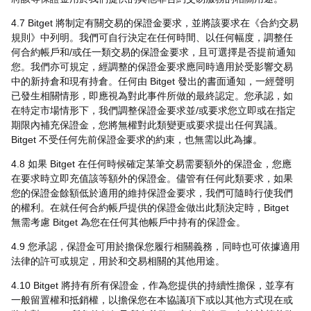
4.7 Bitget 將制定有關交易的保證金要求，並將該要求在《合約交易
規則》中列明。我們可自行決定在任何時間、以任何幅度，調整任
何合約帳戶和/或任一類交易的保證金要求，且可選擇是否提前通知
您。我們亦可規定，經調整的保證金要求應同時適用於受影響交易
中的新持倉和現有持倉。任何由 Bitget 發出的書面通知，一經聲明
已發生相關情形，即應視為對此事件所做的最終認定。您承認，如
在特定市場情形下，我們調整保證金要求並/或要求您立即或在指定
期限內補充保證金，您將無權對此類變更或要求提出任何異議。
Bitget 不受任何先前保證金要求的約束，也無需以此為據。
4.8 如果 Bitget 在任何時候確定某筆交易需要額外的保證金，您應
在要求時立即充值該等額外的保證金。儘管有任何此類要求，如果
您的保證金餘額低於適用的維持保證金要求，我們可隨時行使我們
的權利。在就任何合約帳戶提供的保證金做出此類決定時，Bitget
無需考慮 Bitget 為您在任何其他帳戶中持有的保證金。
4.9 您承認，保證金可用於擔保您履行相關義務，同時也可依據適用
法律的許可或規定，用於和交易相關的其他用途。
4.10 Bitget 將持有所有保證金，作為您提供的持續性擔保，並享有
一般留置權和抵銷權，以擔保您在本協議項下或以其他方式現在或