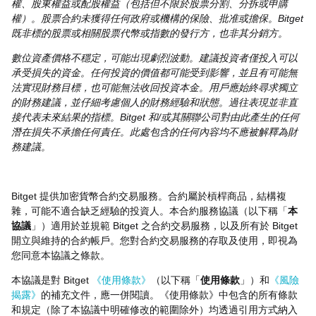
權、股東權益或配股權益（包括但不限於股票分割、分拆或申購
權）。股票合約未獲得任何政府或機構的保險、批准或擔保。Bitget
既非標的股票或相關股票代幣或指數的發行方，也非其分銷方。
數位資產價格不穩定，可能出現劇烈波動。建議投資者僅投入可以
承受損失的資金。任何投資的價值都可能受到影響，並且有可能無
法實現財務目標，也可能無法收回投資本金。用戶應始終尋求獨立
的財務建議，並仔細考慮個人的財務經驗和狀態。過往表現並非直
接代表未來結果的指標。Bitget 和/或其關聯公司對由此產生的任何
潛在損失不承擔任何責任。此處包含的任何內容均不應被解釋為財
務建議。
Bitget 提供加密貨幣合約交易服務。合約屬於槓桿商品，結構複
雜，可能不適合缺乏經驗的投資人。本合約服務協議（以下稱「
本
協議
」）適用於並規範 Bitget 之合約交易服務，以及所有於 Bitget
開立與維持的合約帳戶。您對合約交易服務的存取及使用，即視為
您同意本協議之條款。
本協議是對 Bitget
《使用條款》
（以下稱「
使用條款
」）和
《風險
揭露》
的補充文件，應一併閱讀。《使用條款》中包含的所有條款
和規定（除了本協議中明確修改的範圍除外）均透過引用方式納入