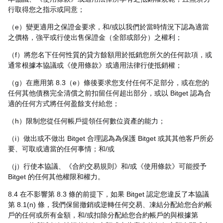
行取得您之指示或同意；
（e）變更適用之保證金要求，和/或以我們於當時情況下認為適當
之價格，強平或行使出售保證金（全部或部分）之權利；
（f）將您名下任何性質的貸方餘額用於抵銷您所欠的任何款項，或
通常根據本協議或《使用條款》或適用法律行使抵銷權；
（g）在應用第 8.3（e）條後要求您支付任何不足部分，或在您的
任何其他債務完全清償之前扣留任何超出部分，或以 Bitget 認為合
適的任何方式將任何盈餘支付給您；
（h）限制您從任何帳戶提領任何數位資產的能力；
（i）做出或不做出 Bitget 合理認為為保護 Bitget 或其其他客戶所必
要、可取或適當的任何事情；和/或
（j）行使本協議、《合約交易規則》和/或《使用條款》可能授予
Bitget 的任何其他權限和權力。
8.4 在不影響第 8.3 條的前提下，如果 Bitget 認定您違反了本協議
第 8.1(n) 條，我們保留撤銷或逆轉任何交易、凍結分配給您合約帳
戶的任何或所有金額，和/或扣除分配給您合約帳戶的與根據第