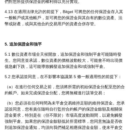
們對您所提供保證金的權利得以充分實現。
4.13 在適用法律允許的前提下，Bitget 可將您的任何保證金存入其
一般帳戶或其他帳戶，並可將您的保證金與其自有的數位資產、法
幣或財產，或與其他合約交易用戶的資產合併存管。
5. 追加保證金和強平
5.1 數位資產市場全天候開放，追加保證金和強制平倉可能隨時發
生。您同意並承認，數位資產的價格波動較大，可能會不時出現價
值急劇下跌，這可能導致觸發追加保證金和/或強制平倉。
5.2 您承認並同意，在不影響本協議第 5 條一般適用性的前提下：
（a）在進行任何交易之前，您須將所需的初始保證金分配至您的合
約帳戶。如未完成保證金分配，您將無權進行該筆交易；
（b）您必須在任何時間為未平倉交易維持足額的維持保證金。您承
認並同意，您有責任隨時自行監控合約帳戶的保證金餘額及相關保
證金要求，特別是在（但不限於）市場高度波動期間，以避免觸發
強制平倉。如果您的保證金餘額低於所需標準，您同意無論是否收
到追加保證金通知，均須向我們補足相應保證金金額，使未平倉交