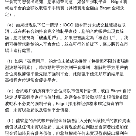
平倉前向您發出通知。您承認並同意，如發生強制平倉，Bitget 將
就被平倉的金額收取強平手續費（具體費用金額由 Bitget 全權決
定）。
（e）如果出現以下任一情形：IOCO 指令部分未成交且隨後被取
消，或在所有合約持倉完全強制平倉後，您的合約帳戶出現負餘
額，您將被視為「
破產用戶
」。如果您被認定為「破產用戶」，我
們可接管您剩餘的未平倉倉位，並在可行的前提下，逐步將其在市
場上進行處置。
（f）如果「破產用戶」的倉位未被成功接管（包括但不限於市場劇
烈波動等因素），將啟動對手方強制平倉機制，相關對手方用戶的
倉位將根據強平優先順序強制平倉。此類強平優先順序的結果是，
高槓桿倉位通常會優先平倉。
（g）合約帳戶的所有未平倉位將以市值每日計價，或由 Bitget 自行
決定以更高頻率進行市值計價。為避免在高波動期間出現價格劇烈
波動和不必要的強制平倉，Bitget 採用標記價格來確定持倉的市
值、未實現盈虧以及強制平倉價格。
（h）儘管您的合約帳戶保證金餘額會計入分配至該帳戶的數位資產
價值以及任何未實現盈虧，且未實現盈虧在判斷是否需發出追加保
證金通知時具有參考價值，但您無權就任何未實現盈虧提出權利主