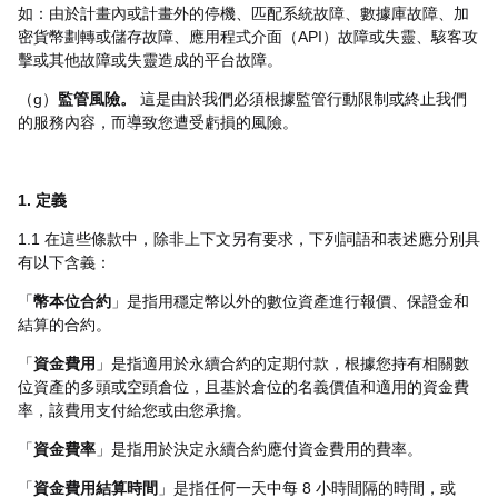
如：由於計畫內或計畫外的停機、匹配系統故障、數據庫故障、加
密貨幣劃轉或儲存故障、應用程式介面（API）故障或失靈、駭客攻
擊或其他故障或失靈造成的平台故障。
（g）
監管風險。
這是由於我們必須根據監管行動限制或終止我們
的服務內容，而導致您遭受虧損的風險。
1. 定義
1.1 在這些條款中，除非上下文另有要求，下列詞語和表述應分別具
有以下含義：
「
幣本位合約
」是指用穩定幣以外的數位資產進行報價、保證金和
結算的合約。
「
資金費用
」是指適用於永續合約的定期付款，根據您持有相關數
位資產的多頭或空頭倉位，且基於倉位的名義價值和適用的資金費
率，該費用支付給您或由您承擔。
「
資金費率
」是指用於決定永續合約應付資金費用的費率。
「
資金費用結算時間
」是指任何一天中每 8 小時間隔的時間，或