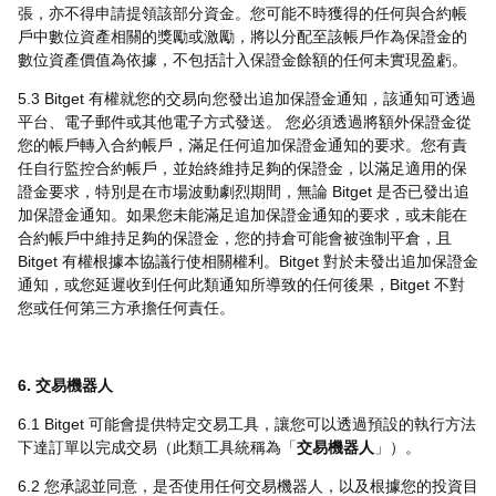
張，亦不得申請提領該部分資金。您可能不時獲得的任何與合約帳
戶中數位資產相關的獎勵或激勵，將以分配至該帳戶作為保證金的
數位資產價值為依據，不包括計入保證金餘額的任何未實現盈虧。
5.3 Bitget 有權就您的交易向您發出追加保證金通知，該通知可透過
平台、電子郵件或其他電子方式發送。 您必須透過將額外保證金從
您的帳戶轉入合約帳戶，滿足任何追加保證金通知的要求。您有責
任自行監控合約帳戶，並始終維持足夠的保證金，以滿足適用的保
證金要求，特別是在市場波動劇烈期間，無論 Bitget 是否已發出追
加保證金通知。如果您未能滿足追加保證金通知的要求，或未能在
合約帳戶中維持足夠的保證金，您的持倉可能會被強制平倉，且
Bitget 有權根據本協議行使相關權利。Bitget 對於未發出追加保證金
通知，或您延遲收到任何此類通知所導致的任何後果，Bitget 不對
您或任何第三方承擔任何責任。
6. 交易機器人
6.1 Bitget 可能會提供特定交易工具，讓您可以透過預設的執行方法
下達訂單以完成交易（此類工具統稱為「
交易機器人
」）。
6.2 您承認並同意，是否使用任何交易機器人，以及根據您的投資目