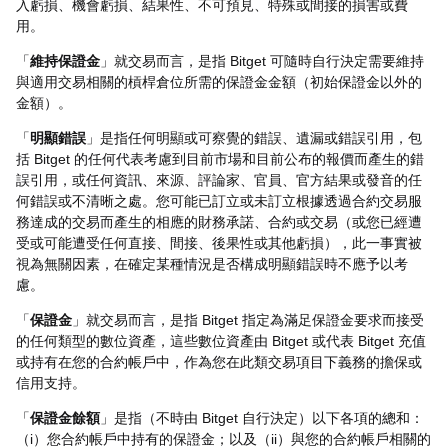
入虧損、機會虧損、結果性、不可預見、特殊或間接的損害或費
用。
「
維持保證金
」就交易而言，是指 Bitget 可隨時自行決定需要維持
與適用交易相關的槓桿倉位所需的保證金金額（初始保證金以外的
金額）。
「
明顯錯誤
」是指任何明顯或可察覺的錯誤、遺漏或錯誤引用，包
括 Bitget 的任何代表考慮到目前市場和目前公布的報價而產生的錯
誤引用，或任何資訊、來源、評論家、官員、官方結果或發音的任
何錯誤或不清晰之處。您可能已訂立或未訂立根據透過合約交易服
務達成的交易而產生的相應的財務承諾、合約或交易（或您已經遭
受或可能遭受任何直接、間接、後果性或其他虧損），此一事實被
視為無關因素，在確定某種情況是否構成明顯錯誤時不應予以考
慮。
「
保證金
」就交易而言，是指 Bitget 指定為滿足保證金要求而接受
的任何類型的數位資產，這些數位資產由 Bitget 或代表 Bitget 充值
或持有在您的合約帳戶中，作為您在此類交易項目下義務的擔保或
信用支持。
「
保證金餘額
」是指（不時由 Bitget 自行決定）以下各項的總和：
（i）您合約帳戶中持有的保證金；以及（ii）與您的合約帳戶相關的