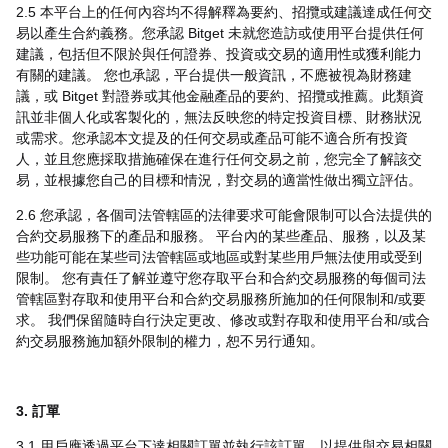
2.5 本平台上的任何內容均不得解釋為要約、招攬或建議達成任何交
易以產生合約義務。您承認 Bitget 未就您造訪或使用平台提供任何
建議，包括但不限於與任何證券、投資或交易的適用性或獲利能力
有關的建議。 您也承認，平台提供一般資訊，不應被視為財務建
議，或 Bitget 對證券或其他金融產品的要約、招攬或推薦。此類資
訊並非個人化或客製化的，無法反映您的特定投資目標、財務狀況
或需求。您承認本文提及的任何交易或產品可能不適合所有投資
人，並且您應採取措施確保在進行任何交易之前，您完全了解該交
易，並根據您自己的目標和情況，對交易的適當性做出獨立評估。
2.6 您承認，各個司法管轄區的法律要求可能會限制可以合法提供的
合約交易服務下的產品和服務。 平台內的某些產品、服務，以及某
些功能可能在某些司法管轄區或地區或對某些用戶無法使用或受到
限制。 您有責任了解並遵守您存取平台和合約交易服務的每個司法
管轄區對存取和使用平台和合約交易服務所施加的任何限制和/或要
求。 我們保留隨時自行決定更改、修改或對存取和使用平台和/或合
約交易服務施加額外限制的權力，恕不另行通知。
3. 訂單
3.1 用戶應透過平台下達相關訂單並執行該訂單，以提供與交易相關