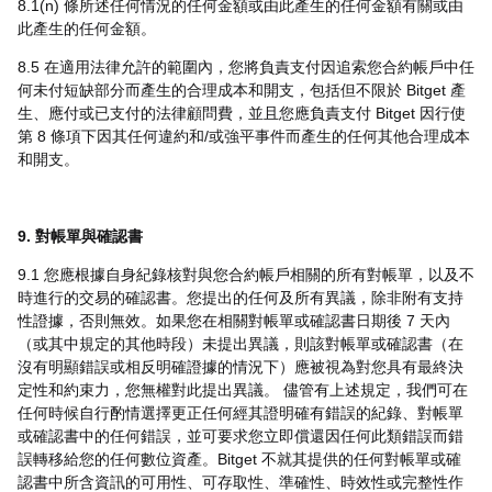
8.1(n) 條所述任何情況的任何金額或由此產生的任何金額有關或由
此產生的任何金額。
8.5 在適用法律允許的範圍內，您將負責支付因追索您合約帳戶中任
何未付短缺部分而產生的合理成本和開支，包括但不限於 Bitget 產
生、應付或已支付的法律顧問費，並且您應負責支付 Bitget 因行使
第 8 條項下因其任何違約和/或強平事件而產生的任何其他合理成本
和開支。
9. 對帳單與確認書
9.1 您應根據自身紀錄核對與您合約帳戶相關的所有對帳單，以及不
時進行的交易的確認書。您提出的任何及所有異議，除非附有支持
性證據，否則無效。如果您在相關對帳單或確認書日期後 7 天內
（或其中規定的其他時段）未提出異議，則該對帳單或確認書（在
沒有明顯錯誤或相反明確證據的情況下）應被視為對您具有最終決
定性和約束力，您無權對此提出異議。 儘管有上述規定，我們可在
任何時候自行酌情選擇更正任何經其證明確有錯誤的紀錄、對帳單
或確認書中的任何錯誤，並可要求您立即償還因任何此類錯誤而錯
誤轉移給您的任何數位資產。Bitget 不就其提供的任何對帳單或確
認書中所含資訊的可用性、可存取性、準確性、時效性或完整性作