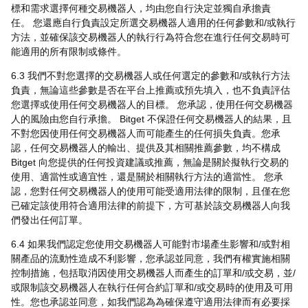
標和需求選擇何種交易機器人，均由您自行決定並獨自承擔責
任。 您還應自行負責設定所選交易機器人適用的任何參數和/或執行
方法，並確保該交易機器人的執行行為符合您在進行任何交易時可
能適用的所有限制或條件。
6.3 我們不對您選擇的交易機器人或任何選定的參數和/或執行方法
負責，無論這些參數是否在平台上推薦或預先填入，也不負責評估
您選擇或使用任何交易機器人的目標。 您承認，使用任何交易機器
人的風險由您自行承擔。 Bitget 不保證任何交易機器人的結果，且
不對您因使用任何交易機器人而可能產生的任何損失負責。您承
認，任何交易機器人的輸出、提供及其相關推薦參數，均不構成
Bitget 向您提供的任何投資建議或推薦，無論是關於擬執行交易的
使用、適當性或適宜性，還是關於相關執行方法的適當性。 您承
認，您對任何交易機器人的使用可能受適用法律的限制，且僅在您
已確定該使用符合適用法律的前提下，方可基於該交易機器人向我
們發出任何訂單。
6.4 如果我們認定您使用交易機器人可能對市場產生影響和/或對相
關產品的流動性造成不利影響，您承認並同意，我們有權實施相關
控制措施，包括取消因使用交易機器人而產生的訂單和/或交易，並/
或限制該交易機器人在執行任何合約訂單和/或交易時的使用及可用
性。您也承認並同意，如我們認為為確保遵守適用法律而有必要採