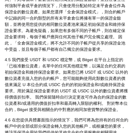
何強制平倉或平倉的情況下，只會使用分配給特定未平倉倉位作為
保證金的數位資產。如果您選擇「全倉保證金模式」，則合約帳戶
中記錄的同一合約類型的所有未平倉倉位將擁有單一的保證金餘
額，並將使用您提供的相同數位資產池來滿足初始保證金和維持保
證金要求。為避免疑義，如果您有多個不同的子帳戶，則在確定保
證金要求時，每個子帳戶應與任何其他子帳戶完全獨立處理。 因
此，「全倉保證金模式」將不允許不同的子帳戶從共享的保證金池
中受益，並且每個子帳戶都有自己獨立的保證金要求。
4.5 我們接受 USDT 和 USDC 穩定幣，或 Bitget 在平台上指定的
「已核准數位資產」名單中的任何其他穩定幣，以滿足合約交易的
初始保證金和維持保證金要求。如果您已將 USDT 或 USDC 以外的
數位資產充值入您的合約帳戶，您可能能夠使用此類數位資產的價
值來滿足 U 本位合約或 USDC 合約的初始保證金和/或維持保證金
要求。用於滿足保證金要求的 USDT 或 USDC 以外的數位資產將獲
得價值折扣率。 我們保留隨時自行決定更改可作為合約保證金的數
位資產和/或適用的價值折扣率和最高轉入限額的權利。 對於幣本位
合約，Bitget 接受與相關合約中對應的相同加密貨幣的保證金。
4.6 在您提供具體書面指示的情況下，我們可將為您持有的任何合約
帳戶中的全部或部分保證金轉入您的其他帳戶，或根據您的要求，
將該等保證金用於我們提供的其他非合約交易服務的相關用途。