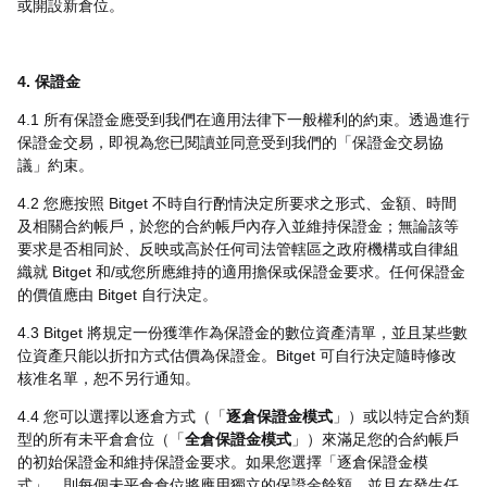
或開設新倉位。
4. 保證金
4.1 所有保證金應受到我們在適用法律下一般權利的約束。透過進行
保證金交易，即視為您已閱讀並同意受到我們的「保證金交易協
議」約束。
4.2 您應按照 Bitget 不時自行酌情決定所要求之形式、金額、時間
及相關合約帳戶，於您的合約帳戶內存入並維持保證金；無論該等
要求是否相同於、反映或高於任何司法管轄區之政府機構或自律組
織就 Bitget 和/或您所應維持的適用擔保或保證金要求。任何保證金
的價值應由 Bitget 自行決定。
4.3 Bitget 將規定一份獲準作為保證金的數位資產清單，並且某些數
位資產只能以折扣方式估價為保證金。Bitget 可自行決定隨時修改
核准名單，恕不另行通知。
4.4 您可以選擇以逐倉方式（「
逐倉保證金模式
」）或以特定合約類
型的所有未平倉倉位（「‌
全倉保證金模式
」）來滿足您的合約帳戶
的初始保證金和維持保證金要求。如果您選擇「逐倉保證金模
式」，則每個未平倉倉位將應用獨立的保證金餘額，並且在發生任