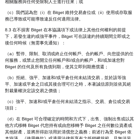
相關服務與任何受限制人士進行往來；或
（c）我們認為您（i）在 Bitget 維持交易倉位或（ii）使用或存取服
務已導致或可能導致違反任何適用法律。
8.3 在不損害 Bitget 在本協議項下或法律上其他任何權利的前提
下，若發生違約或強平事件，Bitget 可在該違約持續期間立即或之
後任何時候（無需事先通知）：
（a）暫停、限制、取消或終止任何帳戶、合約帳戶、向您提供的任
何服務，或禁止您開立任何帳戶和/或合約帳戶，和/或加速您對
Bitget 的任何及所有負債到期，使其立即到期應償還；
（b）拒絕、強平、加速和/或平倉任何未結清交易，並於該等強
平、加速或平倉之日或其後合理可行之時，本著誠信原則並依其絕
對裁量權決定該交易之價值；
（c）強平、加速和/或平倉任何未結清之指示、交易、倉位或交易
項目；
（d）在 Bitget 可合理確定的時間和方式下，出售、強制出售或以其
他方式移轉 Bitget 代您持有或由您移轉予 Bitget 之任何數位資產或
其他財產，並將所得款項用於清償您之義務；前述行為受 Bitget 依
本協議、《使用條款》或適用法律所享有之抵銷權規範，且無須另