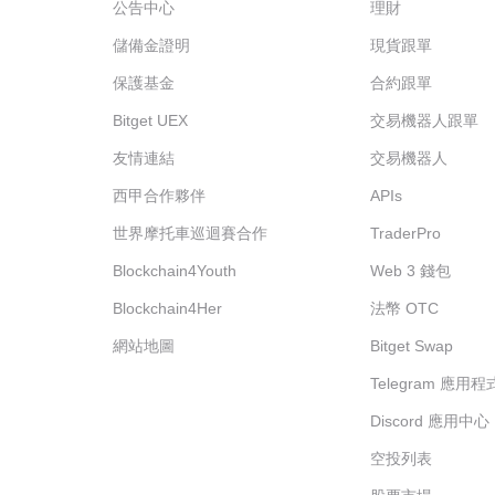
公告中心
理財
儲備金證明
現貨跟單
保護基金
合約跟單
Bitget UEX
交易機器人跟單
友情連結
交易機器人
西甲合作夥伴
APIs
世界摩托車巡迴賽合作
TraderPro
Blockchain4Youth
Web 3 錢包
Blockchain4Her
法幣 OTC
網站地圖
Bitget Swap
Telegram 應用
Discord 應用中心
空投列表