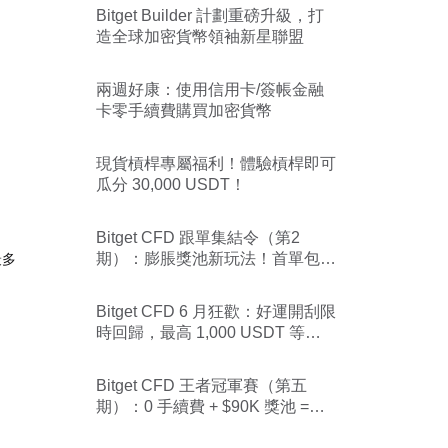
Bitget Builder 計劃重磅升級，打
造全球加密貨幣領袖新星聯盟
兩週好康：使用信用卡/簽帳金融
卡零手續費購買加密貨幣
現貨槓桿專屬福利！體驗槓桿即可
瓜分 30,000 USDT！
Bitget CFD 跟單集結令（第2
期）：膨脹獎池新玩法！首單包賠
最多
助您無憂開局！
Bitget CFD 6 月狂歡：好運開刮限
時回歸，最高 1,000 USDT 等您
來拿
Bitget CFD 王者冠軍賽（第五
期）：0 手續費 + $90K 獎池 =
CFD 雙倍快樂