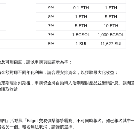
9%
0.1 ETH
1 ETH
8%
1 ETH
5 ETH
7%
5 ETH
10 ETH
7%
1 BGSOL
1,000 BGSOL
5%
1 SUI
11,627 SUI
數及可用額度，請以申購頁面顯示為準；
購金額對應不同年化利率，請合理安排資金，以獲取最大化收益；
的定期理財到期後，申購資金將自動轉入活期理財產品並繼續計息。讓閒
始賺取收益！
星期四」活動與「Bitget 交易俱樂部爭霸賽」不可同時報名。如已報名其中
報名另一個。報名無法取消，請謹慎選擇。