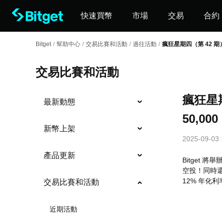
快速買幣
市場
交易
合約
Bitget
/
幫助中心
/
交易比賽和活動
/
過往活動
/
瘋狂星期四（第 42 期）
交易比賽和活動
瘋狂星期
最新動態
50,0
新幣上架
2025-09-03 
產品更新
Bitget 
空投！同時還
12% 年化
交易比賽和活動
近期活動