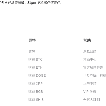
並自行承擔風險，Bitget 不承擔任何責任。
買幣
幫助
買幣
意見回饋
購買 BTC
幫助中心
購買 ETH
官方驗證管道
購買 DOGE
「反詐騙」行
購買 XRP
上幣申請
購買 BGB
VIP 服務
購買 SHIB
合夥人計劃