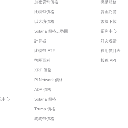
加密貨幣價格
機構服務
比特幣價格
資金託管
以太坊價格
數據下載
Solana 價格走勢圖
福利中心
計算器
好友邀請
比特幣 ETF
費用價目表
幣圈百科
報稅 API
XRP 價格
Pi Network 價格
ADA 價格
程式中心
Solana 價格
Trump 價格
狗狗幣價格