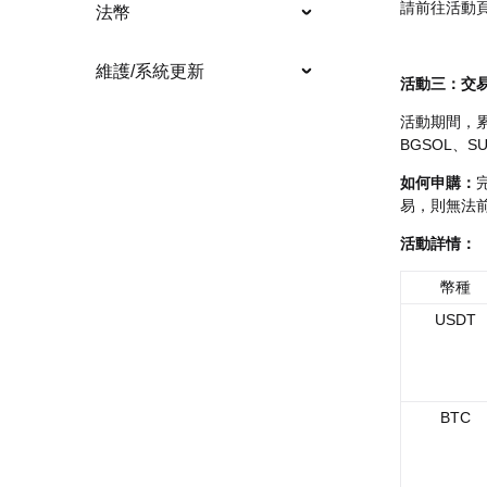
請前往活動頁
法幣
維護/系統更新
活動三：交易
活動期間，累計
BGSOL、
如何申購：
易，則無法
活動詳情：
幣種
USDT
BTC