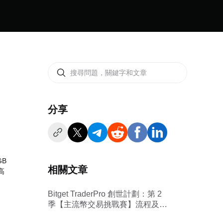
分享
GB
相關文章
高
Bitget TraderPro 創世計劃：第 2
季【主流幣交易挑戰賽】流程及規
則