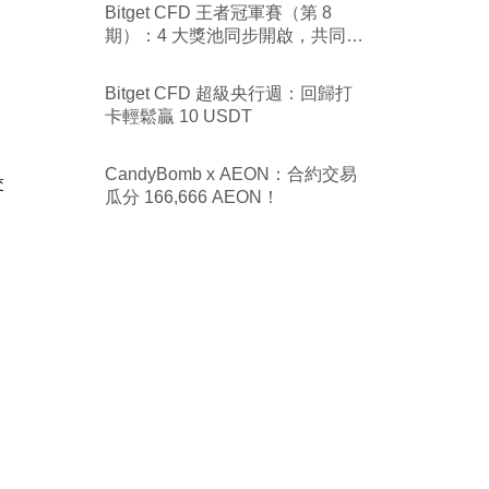
Bitget CFD 王者冠軍賽（第 8
期）：4 大獎池同步開啟，共同瓜
分 70,000 USDT
Bitget CFD 超級央行週：回歸打
卡輕鬆贏 10 USDT
、
CandyBomb x AEON：合約交易
交
瓜分 166,666 AEON！