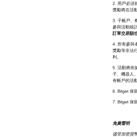
2. 用戶
獎勵將在活動
3. 子帳戶
參與活動統
訂單交易額
4. 所有參
獎勵等非法行
利。
5. 活動將
子、機器人
有帳戶的活
6. Bit
7. Bit
免責聲明
儘管加密貨