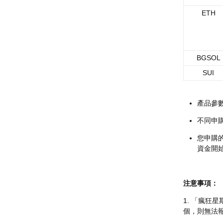
ETH
BGSOL
SUI
產品參
不同申
您申購
資金開
注意事項：
1. 「瘋狂
個，則無法