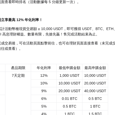
面查看即時排名（活動數據每 5 分鐘更新一次）。
立享最高 12% 年化利率！
活動幣種現貨交易額 ≥ 10,000 USDT，即可獲得 USDT、BTC、ETH
SUI 高息理財權益。數量有限，先搶先贏！售完或活動結束為止。
完成交易後，可在活動頁面點擊前往，也可在理財頁面直接查看（未完成
前往或查看）。
產品期限
年化利率
最低申購金額
最高申購金額
7天定期
12%
1,000 USDT
10,000 USDT
10%
10,000 USDT
20,000 USDT
9%
20,000 USDT
40,000 USDT
6%
0.01 BTC
0.5 BTC
5%
0.5 BTC
1 BTC
4%
1 BTC
1.5 BTC