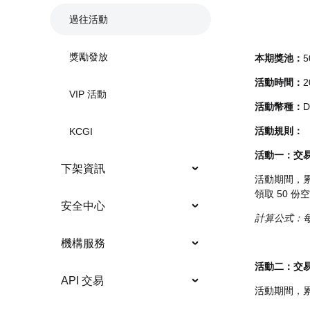
過往活動
獎勵發放
本期獎池：
5
活動時間：
2
VIP 活動
活動幣種：
D
活動規則：
KCGI
活動一：交易領
下架資訊
活動期間，累
領取 50 份
安全中心
計算公式：每份
機構服務
活動二：交易排
API 交易
活動期間，累