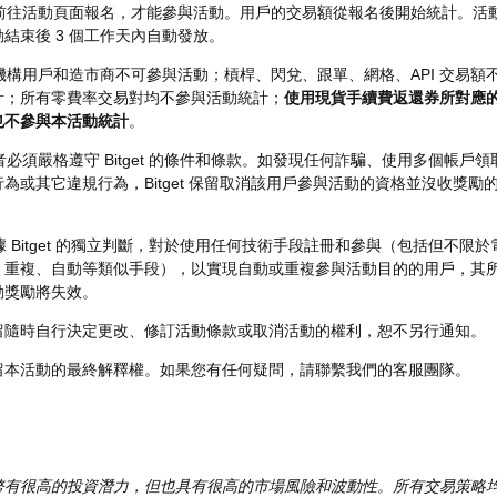
必須前往活動頁面報名，才能參與活動。用戶的交易額從報名後開始統計。活
結束後 3 個工作天內自動發放。
、機構用戶和造市商不可參與活動；槓桿、閃兌、跟單、網格、API 交易額
計；所有零費率交易對均不參與活動統計；
使用現貨手續費返還券所對應
也不參與本活動統計
。
與者必須嚴格遵守 Bitget 的條件和條款。如發現任何詐騙、使用多個帳戶領
為或其它違規行為，Bitget 保留取消該用戶參與活動的資格並沒收獎勵
依據 Bitget 的獨立判斷，對於使用任何技術手段註冊和參與（包括但不限於
、重複、自動等類似手段），以實現自動或重複參與活動目的的用戶，其
動獎勵將失效。
get 保留隨時自行決定更改、修訂活動條款或取消活動的權利，恕不另行通知。
get 保留本活動的最終解釋權。如果您有任何疑問，請聯繫我們的客服團隊。
幣有很高的投資潛力，但也具有很高的市場風險和波動性。所有交易策略