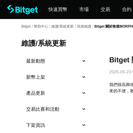
快速買幣
市場
交易
合約
Bitget
/
幫助中心
/
維護/系統更新
/
現貨維護
/
Bitget 關於恢復MOR
維護/系統更新
Bitg
最新動態
2025-05-23 
新幣上架
我們很高興地
來的不便，
產品更新
交易比賽和活動
下架資訊