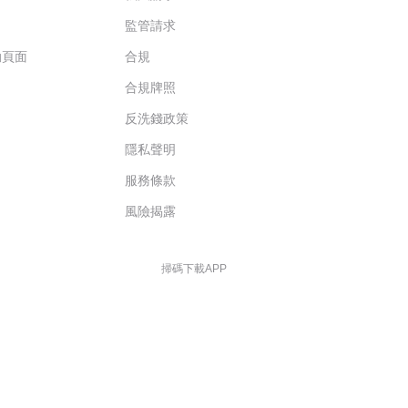
監管請求
動頁面
合規
合規牌照
反洗錢政策
隱私聲明
服務條款
風險揭露
掃碼下載APP