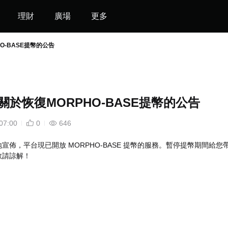
理財
廣場
更多
PHO-BASE提幣的公告
et 關於恢復MORPHO-BASE提幣的公告
07:00
0
646
宣佈，平台現已開放 MORPHO-BASE 提幣的服務。暫停提幣期間給您
敬請諒解！