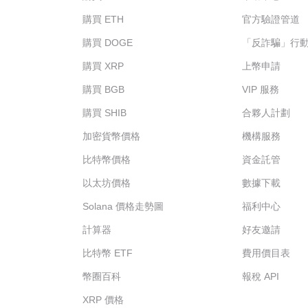
購買 ETH
官方驗證管道
購買 DOGE
「反詐騙」行
購買 XRP
上幣申請
購買 BGB
VIP 服務
購買 SHIB
合夥人計劃
加密貨幣價格
機構服務
比特幣價格
資金託管
以太坊價格
數據下載
Solana 價格走勢圖
福利中心
計算器
好友邀請
比特幣 ETF
費用價目表
幣圈百科
報稅 API
XRP 價格