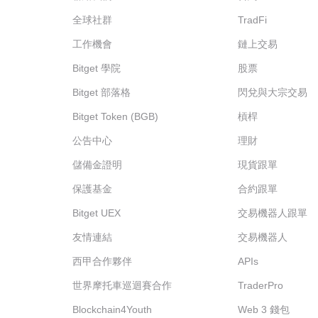
全球社群
TradFi
工作機會
鏈上交易
Bitget 學院
股票
Bitget 部落格
閃兌與大宗交易
Bitget Token (BGB)
槓桿
公告中心
理財
儲備金證明
現貨跟單
保護基金
合約跟單
Bitget UEX
交易機器人跟單
友情連結
交易機器人
西甲合作夥伴
APIs
世界摩托車巡迴賽合作
TraderPro
Blockchain4Youth
Web 3 錢包