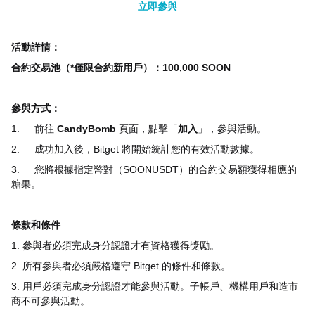
立即參與
活動詳情：
合約交易池（
*
僅限合約新用戶）：100,000 SOON
參與方式：
1.
前往
CandyBomb
頁面，點擊「
加入
」，參與活動。
2.
成功加入後，
Bitget
將開始統計您的有效活動數據。
3.
您將根據指定幣對（SOON
USDT
）的合約交易額獲得相應的
糖果。
條款和條件
1.
參與者必須完成身分認證才有資格獲得獎勵。
2.
所有參與者必須嚴格遵守
Bitget
的條件和條款。
3.
用戶必須完成身分認證才能參與活動。子帳戶、機構用戶和造市
商不可參與活動。