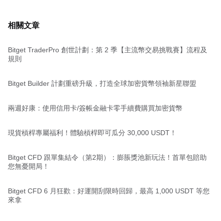
相關文章
Bitget TraderPro 創世計劃：第 2 季【主流幣交易挑戰賽】流程及
規則
Bitget Builder 計劃重磅升級，打造全球加密貨幣領袖新星聯盟
兩週好康：使用信用卡/簽帳金融卡零手續費購買加密貨幣
現貨槓桿專屬福利！體驗槓桿即可瓜分 30,000 USDT！
Bitget CFD 跟單集結令（第2期）：膨脹獎池新玩法！首單包賠助
您無憂開局！
Bitget CFD 6 月狂歡：好運開刮限時回歸，最高 1,000 USDT 等您
來拿