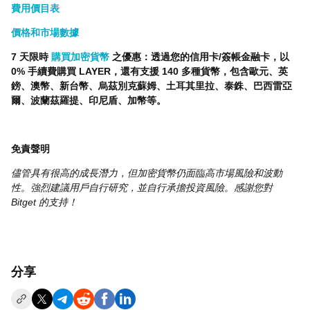
費用價目表
價格和市場數據
7 天限時
購買加密貨幣
之優惠：透過您的信用卡/簽帳金融卡，以
0% 手續費購買 LAYER，還有支援 140 多種貨幣，包含歐元、英
鎊、澳幣、新台幣、烏茲別克蘇姆、土耳其里拉、泰銖、巴西雷亞
爾、波蘭茲羅提、印尼盾、加幣等。
免責聲明
儘管具有很高的成長潛力，但加密貨幣仍面臨高市場風險和波動
性。強烈建議用戶自行研究，並自行承擔投資風險。感謝您對
Bitget 的支持！
分享