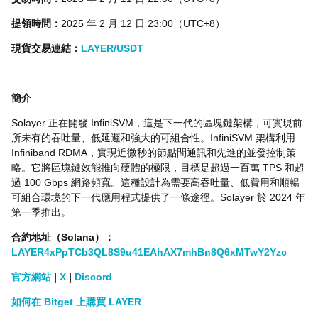
提領時間：
2025 年 2 月 12 日 23:00（UTC+8）
現貨交易連結：
LAYER/USDT
簡介
Solayer 正在開發 InfiniSVM，這是下一代的區塊鏈架構，可實現前
所未有的吞吐量、低延遲和強大的可組合性。InfiniSVM 架構利用
Infiniband RDMA，實現近微秒的節點間通訊和先進的並發控制策
略。它將區塊鏈效能推向硬體的極限，目標是超過一百萬 TPS 和超
過 100 Gbps 網路頻寬。這種設計為需要高吞吐量、低費用和順暢
可組合環境的下一代應用程式提供了一條途徑。Solayer 於 2024 年
第一季推出。
合約地址（Solana）：
LAYER4xPpTCb3QL8S9u41EAhAX7mhBn8Q6xMTwY2Yzc
官方網站
|
X
|
Discord
如何在 Bitget 上購買 LAYER