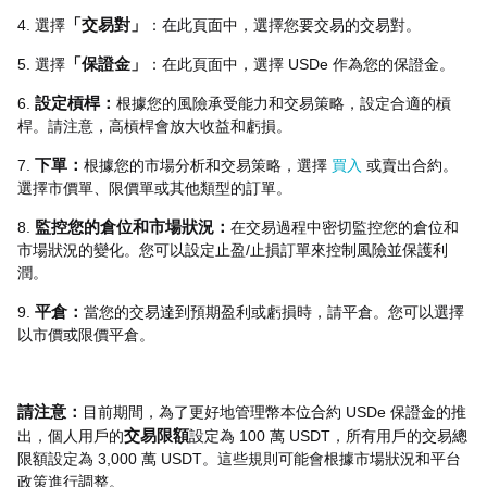
4. 選擇
「交易對」
：在此頁面中，選擇您要交易的交易對。
5. 選擇
「保證金」
：在此頁面中，選擇 USDe 作為您的保證金。
6.
設定槓桿：
根據您的風險承受能力和交易策略，設定合適的槓
桿。請注意，高槓桿會放大收益和虧損。
7.
下單：
根據您的市場分析和交易策略，選擇
買入
或賣出合約。
選擇市價單、限價單或其他類型的訂單。
8.
監控您的倉位和市場狀況：
在交易過程中密切監控您的倉位和
市場狀況的變化。您可以設定止盈/止損訂單來控制風險並保護利
潤。
9.
平倉：
當您的交易達到預期盈利或虧損時，請平倉。您可以選擇
以市價或限價平倉。
請注意：
目前期間，為了更好地管理幣本位合約 USDe 保證金的推
出，個人用戶的
交易限額
設定為 100 萬 USDT，所有用戶的交易總
限額設定為 3,000 萬 USDT。這些規則可能會根據市場狀況和平台
政策進行調整。