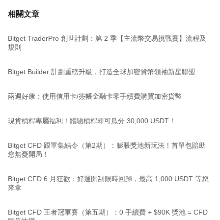
相關文章
Bitget TraderPro 創世計劃：第 2 季【主流幣交易挑戰賽】流程及
規則
Bitget Builder 計劃重磅升級，打造全球加密貨幣領袖新星聯盟
兩週好康：使用信用卡/簽帳金融卡零手續費購買加密貨幣
現貨槓桿專屬福利！體驗槓桿即可瓜分 30,000 USDT！
Bitget CFD 跟單集結令（第2期）：膨脹獎池新玩法！首單包賠助
您無憂開局！
Bitget CFD 6 月狂歡：好運開刮限時回歸，最高 1,000 USDT 等您
來拿
Bitget CFD 王者冠軍賽（第五期）：0 手續費 + $90K 獎池 = CFD