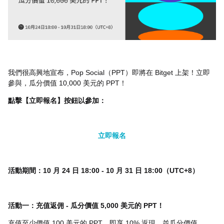
我們很高興地宣布，
Pop Social
（
PPT
）即將在
Bitget
上架！立即
參與，瓜分價值
10,000
美元的
PPT
！
點擊【立即報名】按鈕以參加：
立即報名
活動期間：
10
月
24
日
18:00 - 10
月
31
日
18:00
（
UTC+8
）
活動一：充值返佣
-
瓜分價值
5,000
美元的
PPT
！
充值至少價值
100
美元的
PPT
，即享
10%
返現，並瓜分價值