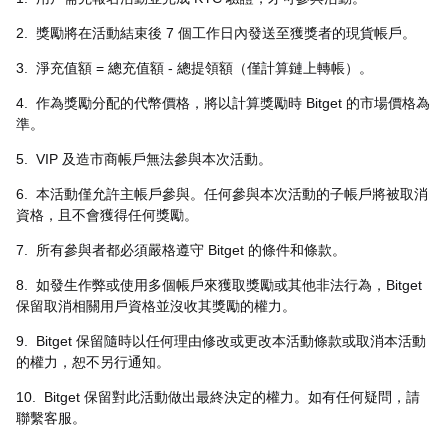
2.
獎勵將在活動結束後
7
個工作日內發送至獲獎者的現貨帳戶。
3.
淨充值額
=
總充值額
-
總提領額（僅計算鏈上轉帳）。
4.
作為獎勵分配的代幣價格，將以計算獎勵時
Bitget
的市場價格為
準。
5.
VIP
及造市商帳戶無法參與本次活動。
6.
本活動僅允許主帳戶參與。任何參與本次活動的子帳戶將被取消
資格，且不會獲得任何獎勵。
7.
所有參與者都必須嚴格遵守
Bitget
的條件和條款。
8.
如發生作弊或使用多個帳戶來獲取獎勵或其他非法行為，
Bitget
保留取消相關用戶資格並沒收其獎勵的權力。
9.
Bitget
保留隨時以任何理由修改或更改本活動條款或取消本活動
的權力，恕不另行通知。
10.
Bitget
保留對此活動做出最終決定的權力。如有任何疑問，請
聯繫客服。