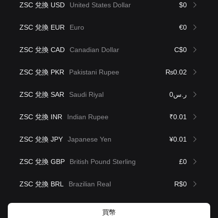
ZSC 兌換 USD
United States Dollar
$0
ZSC 兌換 EUR
Euro
€0
ZSC 兌換 CAD
Canadian Dollar
C$0
ZSC 兌換 PKR
Pakistani Rupee
₨0.02
ZSC 兌換 SAR
Saudi Riyal
ر.س0
ZSC 兌換 INR
Indian Rupee
₹0.01
ZSC 兌換 JPY
Japanese Yen
¥0.01
ZSC 兌換 GBP
British Pound Sterling
£0
ZSC 兌換 BRL
Brazilian Real
R$0
買幣