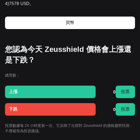
4}7578 USD。
買幣
您認為今天 Zeusshield 價格會上漲還
是下跌？
總票數：
上漲
投票
0
下跌
投票
0
投票數據每 24 小時更新一次。它反映了社群對 Zeusshield 的價格趨勢預測，
不應被視為投資建議。