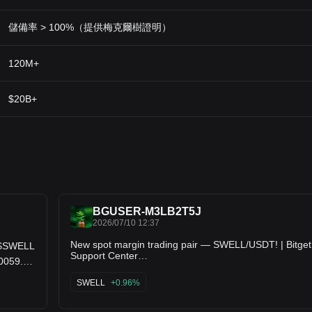
儲備率 > 100%（提供梅克爾樹證明）
120M+
$20B+
BGUSER-M3LB2T5J
2026/07/10 12:37
New spot margin trading pair — SWELL/USDT! | Bitget
Support Center
00059.
https://www.krbitget.com/support/articles/1256060388
y
5?
0.00072
SWELL
+0.96%
appVersion=2.39.2&time=1783687010059&language=
in
US&androidSdk=36&appTheme=standard