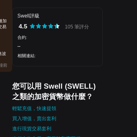
Swell評級
種加
4.5
交易
105 筆評分
合約
:
--
格波
相關連結
:
分鐘前
您可以用 Swell (SWELL)
之類的加密貨幣做什麼？
輕鬆充值，快速提領
買入增值，賣出套利
進行現貨交易套利