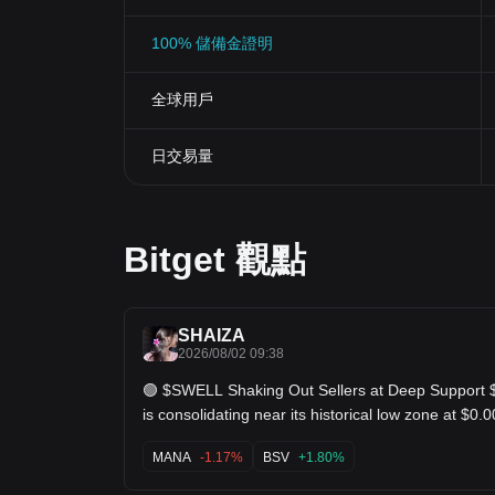
100% 儲備金證明
全球用戶
日交易量
Bitget 觀點
SHAIZA
2026/08/02 09:38
🟢 $SWELL Shaking Out Sellers at Deep Support $SWELL
is consolidating near its historical low zone at $0.
Volume has dried up on the sell side, which usuall
precedes an aggressive relief rally. Reclaiming $
MANA
-1.17%
BSV
+1.80%
as support will send this flying back toward the ma
resistance levels. Key Levels: Support: $0.00059 |