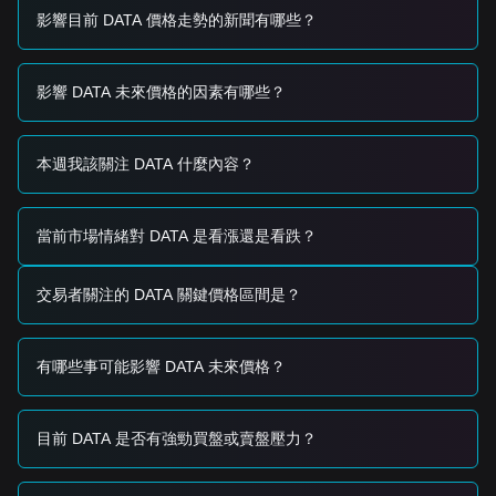
•
Altcoin市場相關性：
價格走勢仍緊密跟隨中型市值altcoin的
影響目前 DATA 價格走勢的新聞有哪些？
整體波動程度以及更廣泛的市場流動性條件。
交易信號
潛在買入區
影響 DATA 未來價格的因素有哪些？
• 若DATA價格接近
$0.03450
支撐位並出現反彈跡象，可能提供
短期買入機會。
• 若價格以顯著放大的交易量突破
$0.04120
阻力，可能用以確
本週我該關注 DATA 什麼內容？
認新一輪上漲趨勢的起點。
風險情境
• 若價格跌破
$0.03450
支撐位，市場可能進入短期修正階段，
並可能測試更低流動性區域。
當前市場情緒對 DATA 是看漲還是看跌？
買入策略
保守型投資人
交易者關注的 DATA 關鍵價格區間是？
• 等待價格回撤至
$0.03450
附近，並在分批建倉前觀察是否趨
於穩定。
• 或者，等待確認突破後，等到日K收盤站上
$0.04120
再於回
有哪些事可能影響 DATA 未來價格？
測時進場。
趨勢型投資人
• 若DATA成功突破
$0.04120
阻力，可能形成新的偏多結構。下
一個目標價約為
$0.04800
。
目前 DATA 是否有強勁買盤或賣盤壓力？
長期型投資人
• 只要市場能維持其在
$0.03100
宏觀支撐之上的結構，長期向
上回復的潛力仍然存在。