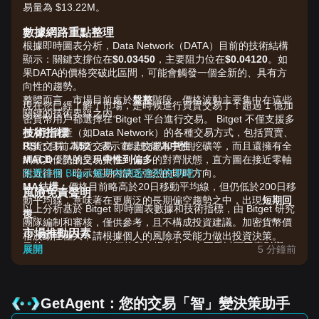
易量為 $13.22M。
數據網路重點整理
根據即時圖表分析，Data Network（DATA）目前的技術結構
顯示：關鍵支撐位在
$0.03450
，主要阻力位在
$0.04120
。如
果DATA的價格突破此區間，可能會觸發一個全新的、具有方
向性的趨勢。
整體而言，市場目前處於
盤整
階段，價格波動主要集中在這些
現在您已經了解了市場，是時候進行買賣交易了！超過 1 億加
關鍵的技術界線之內。
密貨幣用戶都選擇在 Bitget 平台進行交易。 Bitget 不僅支援多
技術指標
種加密資產（如Data Network）的各種交易方式，包括買賣、
RSI：
現貨交易、期貨交易、鏈上交易和質押挖礦等，而且還擁有全
目前為
52
，表示市場動能為
中性
。
MACD：
網最具優勢的交易費率！
訊號呈現
中性到偏多
的對齊狀態，直方圖在接近零軸
附近徘徊，暗示短期內缺乏強烈的即時方向。
免費註冊 Bitget 帳戶並開啟您的交易吧！
MA結構：
價格目前略高於20日移動平均線，但仍低於200日移
風險免責聲明
動平均線，意味著在更廣泛的長期偏空趨勢之中，出現
短期回
以上分析基於 Bitget 即時圖表數據和技術指標，由 Bitget 研究
復
。
團隊編制和審核，僅供參考，且不構成投資建議。加密貨幣價
市場推動因素
格波動性極大，請根據個人的風險承受能力做出投資決策。
目前Data Network的價格與市場走勢，主要受以下因素影響：
展開
5 分鐘前
•
DePIN板塊情緒：
作為去中心化的資料基礎設施計畫，DATA
對去中心化實體基礎設施網路（DePIN）的敘事中的資金流向
高度敏感。
•
網路整合更新：
近期關於生態系合作夥伴關係以及串流資料
GetAgent：您的交易「智」變決策助手
整合的進展，為代幣的實用性提供了基本面的支撐。