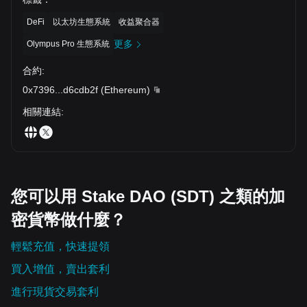
DeFi
以太坊生態系統
收益聚合器
更多
Olympus Pro 生態系統
合約
:
0x7396
...
d6cdb2f
(
Ethereum
)
相關連結
:
您可以用 Stake DAO (SDT) 之類的加
密貨幣做什麼？
輕鬆充值，快速提領
買入增值，賣出套利
進行現貨交易套利