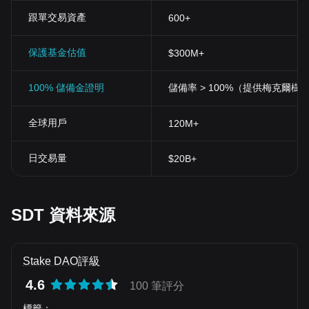
跟單交易資產
600+
保護基金估值
$300M+
100% 儲備金證明
儲備率 > 100%（提供梅克爾樹
全球用戶
120M+
日交易量
$20B+
SDT 資料來源
Stake DAO評級
4.6
100 筆評分
標籤
：