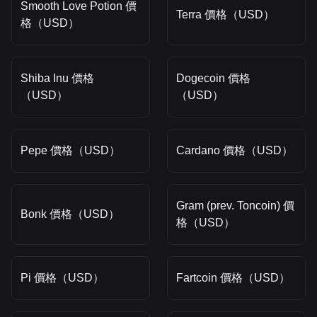
Smooth Love Potion 價
Terra 價格（USD）
格（USD）
Shiba Inu 價格
Dogecoin 價格
（USD）
（USD）
Pepe 價格（USD）
Cardano 價格（USD）
Gram (prev. Toncoin) 價
Bonk 價格（USD）
格（USD）
Pi 價格（USD）
Fartcoin 價格（USD）