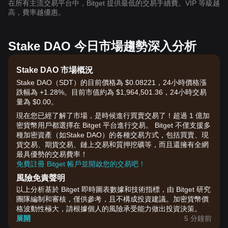
在所有主流交易平台中，Bitget 提供最低的交易手續費。VIP 等級越
高，費率越優惠。
Stake DAO 今日市場趨勢深入分析
Stake DAO 市場概況
Stake DAO（SDT）的目前價格為 $0.08221，24小時價格漲
跌幅為 +1.28%。目前市值約為 $1,964,501.36，24小時交易
量為 $0.00。
現在您已經了解了市場，是時候進行買賣交易了！超過 1 億加
密貨幣用戶都選擇在 Bitget 平台進行交易。 Bitget 不僅支援多
種加密資產（如Stake DAO）的各種交易方式，包括買賣、現
貨交易、期貨交易、鏈上交易和質押挖礦等，而且還擁有全網
最具優勢的交易費率！
免費註冊 Bitget 帳戶並開啟您的交易吧！
風險免責聲明
以上分析基於 Bitget 即時圖表數據和技術指標，由 Bitget 研究
團隊編制和審核，僅供參考，且不構成投資建議。加密貨幣價
格波動性極大，請根據個人的風險承受能力做出投資決策。
展開
5 分鐘前