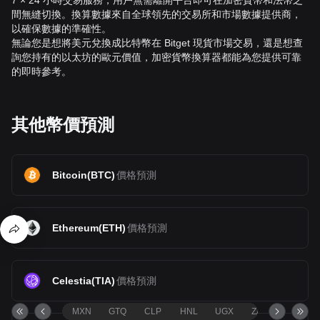
7 × 24 小時交易服務，用戶無需離開平台即可在加密貨幣和法幣之
間無縫切換。換算數據來自全球領先的交易所和市場數據提供商，
以確保數據的準確性。
無論您是想將美元兌換成比特幣在 Bitget 現貨市場交易，還是想查
詢您持有的以太坊的歐元價值，加密貨幣換算器都能為您提供可靠
的即時參考。
其他幣價預測
Bitcoin
(
BTC
)
價格預測
Ethereum
(
ETH
)
價格預測
Celestia
(
TIA
)
價格預測
MXN
GTQ
CLP
HNL
UGX
ZAR
TND