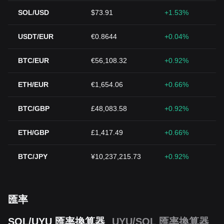
SOL/USD
$73.91
+1.53%
USDT/EUR
€0.8644
+0.04%
BTC/EUR
€56,108.32
+0.92%
ETH/EUR
€1,654.06
+0.66%
BTC/GBP
£48,083.58
+0.92%
ETH/GBP
£1,417.49
+0.66%
BTC/JPY
¥10,237,215.73
+0.92%
匯率
SOL/UYU 匯率換算器
UYU/SOL 匯率換算器