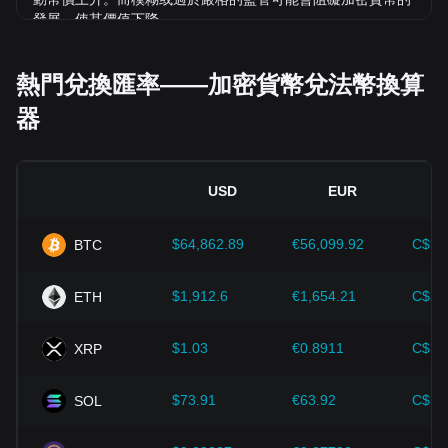
發展，使其價值下降。
經濟指標：
發行法幣的國家總體經濟因素（如通膨率、利率和
經濟成長等關鍵指標）對法幣價值起決定性作用，間接影響
熱門兌換匯率——加密貨幣兌法幣換算
SOL/UYU 的匯率。例如：高通膨可能削弱市場對法幣的信
器
任，促使投資者尋求比特幣等加密資產作為避險工具，進而推
高其價格。
技術創新：
區塊鏈技術的持續發展、擴容方案的優化以及安全
性的提升，都為比特幣等加密貨幣的價值成長提供了強而有力
USD
EUR
的支撐。
$64,862.89
€56,099.92
C$90
BTC
投資者需深入了解這些因素，以避免做出錯誤決策。在綜合考
慮這些影響因素後，投資者也應密切注意 Solana 價格的未來
趨勢，並根據市場變化及時調整投資策略。
$1,912.6
€1,654.21
C$2,
ETH
$1.03
€0.8911
C$1.
XRP
$73.91
€63.92
C$10
SOL