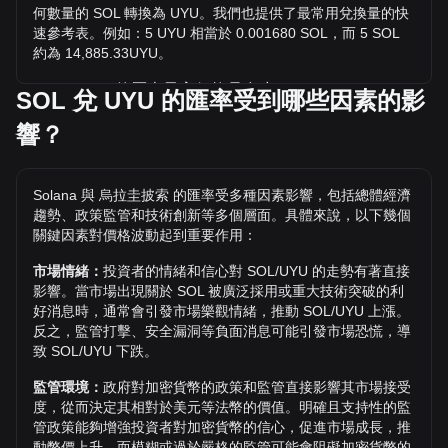
何數量的 SOL 轉換為 UYU。我們也提供了最常用兌換量的快
速參考表。例如：5 UYU 相當於 0.001680 SOL，而 5 SOL
約為 14,885.33UYU。
SOL / UYU 的歷史最高價格是多少？
SOL 兌 UYU 的匯率受到哪些因素的影
1 SOL 兌 UYU 的歷史最高價為 $11,855.84。1 SOL / UYU 的
響？
價值是否還會超越目前的歷史最高價呢？讓我們拭目以待。
兌 UYU 的價格趨勢如何？
Solana 與 烏拉圭披索 的匯率受多種因素影響，包括總體經濟
過去 7 天內，Solana（SOL）的匯率上升了 1.23%。 過去 1
趨勢、政策監管和技術創新等多個層面。具體來說，以下幾個
個月內，Solana（SOL）兌 烏拉圭披索（UYU）的匯率下降
關鍵因素對價格波動起到重要作用：
了 4.91%。
市場情緒：
投資者的情緒和信心對 SOL/UYU 的走勢有著直接
影響。當市場出現關於 SOL 被廣泛採用或重大技術突破的利
好消息時，通常會引發市場樂觀情緒，推動 SOL/UYU 上漲。
反之，監管打擊、安全漏洞等負面消息可能引發市場恐慌，導
致 SOL/UYU 下跌。
監管環境：
政府對加密貨幣的政策和監管直接影響其市場接受
度，從而決定其相對於美元等法幣的價值。明確且支持性的監
管政策能夠增強投資者對加密貨幣的信心，促進市場成長，推
動幣價上升。而模糊或過於嚴格的監管可能會阻礙加密貨幣的