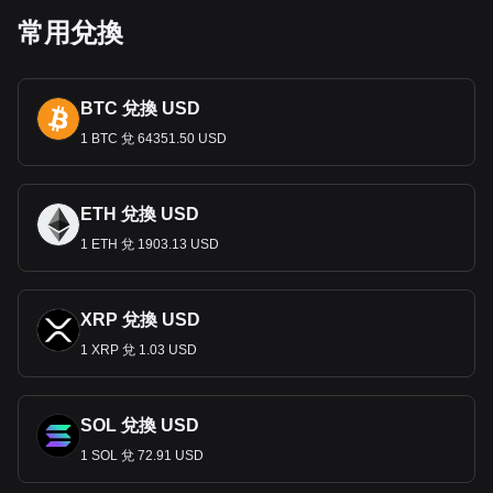
常用兌換
比索在烏拉圭經濟中發揮核心作用，其特點是農業部門強勁、
旅遊業不斷發展以及服務業發達。作為主要交換媒介
，它支持
這些部門，促進烏拉圭人的貿易、投資和日常經濟活動。
貨幣政策與穩定度
BTC 兌換 USD
在烏拉圭中央銀行的管理下，比索在經濟波動頻繁的地區保持
1 BTC 兌 64351.50 USD
了相對穩定。央行貨幣政策的重點是維持穩定、控制通貨膨脹
以及創造有利於成長和投資的健康經濟環境。
國際貿易和烏拉圭比索
ETH 兌換 USD
1 ETH 兌 1903.13 USD
在國際貿易中，比索的穩定性至關重要，特別是對於烏拉圭的
牛肉、大豆和乳製品等出口產品而言。穩定的比索對於維持有
競爭力的出口價格和管理貨物進口至關重要。
XRP 兌換 USD
匯款和經濟影響
1 XRP 兌 1.03 USD
居住在國外（特別是西班牙、阿根廷和美國）的烏拉圭人的匯
款是外國收入的重要來源。這些匯款兌換成比索
，養活了許多
家庭，並為國家經濟做出了貢獻。
SOL 兌換 USD
1 SOL 兌 72.91 USD
Bitget 加密貨幣與法幣兌換數據顯示，最受歡迎的
Solana 匯率是 SOL 兌換 UYU，Solana 的貨幣代碼是