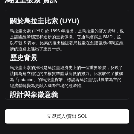
Solana 的目前價格是 $2,977.07 / SOL，總市值為
582,051,460 SOL，流通供應量為 Solana
$1,732,805,832,262.48 UYU。 的交易量在過去24小時內下
關於烏拉圭比索
(UYU)
跌了 Solana%（$5,759,369,154.63 UYU），而同期
$59,142,637,214.96 的交易量為 +9.74 。
烏拉圭比索
(UYU)
於
1896
年推出，是烏拉圭的官方貨幣，也
是該國經濟穩定和進步的重要像徵。它通常縮寫是
BMD
，並
以符號
$
表示。比索的推出標誌著烏拉圭在創建強勁和獨立經
透過 Bitget 了解更多 Solana 相關資訊
濟的道路上邁出了重要一步。
歷史背景
Solana 價格
Solana價格預測
烏拉圭比索的推出是烏拉圭經濟史上的一個重要發展，反映了
什麼是 Solana（SOL）？
該國為建立穩定的主權貨幣體系所做的努力。比索取代了被稱
Solana 收益計算器
為「
patacón
」的烏拉圭貨幣，標誌著烏拉圭從以農業為主的
經濟體轉變為更融入國際市場的經濟體。
設計與象徵意義
烏拉圭比索的設計反映了該國的文化遺產和自然美景。紙幣和
硬幣上印有民族英雄、地標以及烏拉圭豐富動植物的象徵圖
立即買入/賣出 SOL
案。這些設計不僅充當金融交易的媒介，也提醒人們烏拉圭獨
特的身份和自豪感。
經濟作用