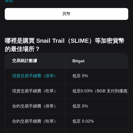
展開
用者介面。
Snail Trail Token的歷史意義
自
比特幣
的誕生以來，加密貨幣已經以其獨特的形式改變了我們的
買幣
生活。對於Snail Trail Token來說，它的出現不僅僅是金融科技進步
的一種表現，更是一種社會文化變革的體現。它代表了人們對於去
中心化、公平交易的追求，更驅動了大數據、區塊鏈等前沿科技的
發展。
哪裡是購買 Snail Trail（SLIME）等加密貨幣
Snail Trail Token的主要特性
的最佳場所？
去中心化
基於區塊鏈技術的Snail Trail，其去中心化的本質使得每一筆交易都
交易統計數據
能夠公開透明，且無法被篡改。這意味著Snail Trail的交易記錄保存
Bitget
在全球範圍內的成千上萬的伺服器上，而非由單一的機構或組織控
制。
現貨交易手續費（掛單）
低至 0%
交易透明
任何人都可以透過公開的區塊鏈記錄來查詢Snail Trail的交易資訊。
這不僅提供了一種抗腐敗、防止欺詐的手段，也使得每個持有Snail
現貨交易手續費（吃單）
低至0.03%（BGB 支付則優惠至 0
Trail的使用者都可以清楚地知道其資源的狀況。
使用者友好
合約交易手續費（掛單）
低至 0%
儘管加密貨幣的原理和運作方式可能對一些人來說難以理解，但
Snail Trail的設計理念是為了讓每個人都能方便地使用。它的交易流
程簡單清晰，使用者介面設計考慮到各類使用者的需求，並且提供
合約交易手續費（吃單）
低至 0.02%
了豐富的教學資源，使得即使是初次接觸加密貨幣的人也能快速上
手。