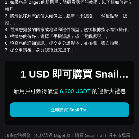
2
.
如果您是 Bitget 的新用戶，請觀看我們的教學，以了解如何建立
帳戶。
3
.
將滑鼠移到您的個人頭像上，點擊「未認證」，然後點擊「認
證」。
4
.
選擇您簽發的國家或地區和證件類型，然後根據指示進行操作。
5
.
根據您的偏好，選擇「手機認證」或「電腦認證」。
6
.
填寫您的詳細資訊，提交身分證影本，並拍攝一張自拍照。
7
.
提交申請後，身分認證就完成了！
1 USD 即可購買 Snail
Trail
新用戶可獲得價值
6,200 USDT
的迎新大禮包
立即購買 Snail Trail
加密貨幣投資（包括透過 Bitget 線上購買 Snail Trail）具有市場風