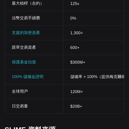
最大槓桿（合約）
125x
結論
無論你是技術愛好者，還是對新興科技充滿好奇的一般消費者，
Snail Trail都有可能成為你的關注焦點。這個新興的加密貨幣所帶來
法幣交易手續費
0%
的不僅僅是一種變革舊有金融體系的可能性，更揭示了我們如何通
過技術的力量來改變世界的遠大藍圖。
支援的加密資產
1,300+
跟單交易資產
600+
保護基金估值
$300M+
100% 儲備金證明
儲備率 > 100%（提供梅克爾樹
全球用戶
120M+
日交易量
$20B+