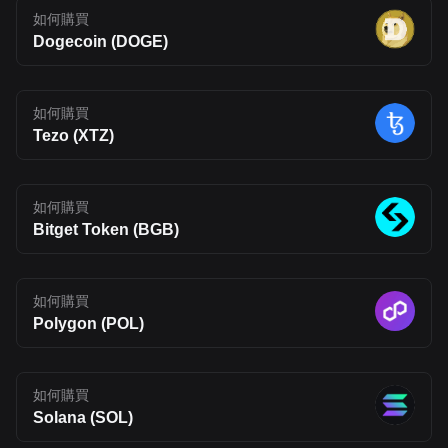
and ecosystem expansion, prices could extend toward $0.30–
如何購買
$0.50, though such outcomes remain highly speculative.
Conclusion Fluent (BLEND) takes aim at one of Web3’s most
Dogecoin (DOGE)
persistent problems: fragmented ecosystems that struggle to
work together. By introducing a multi-VM Layer 2 built on
Ethereum, it attempts to bring different execution environments
under one roof. If successful, this approach could make it easier
如何購買
for developers to build across chains and for users to interact with
a more connected on-chain experience. That said, Fluent is still
Tezo (XTZ)
early in its journey. Its long-term impact will depend on whether its
technology can move beyond theory and attract real usage.
Developer adoption, ecosystem growth, and competition in the
Layer 2 space will all shape its future. For now, BLEND stands as
如何購買
an interesting project to watch, one that reflects where Web3
Bitget Token (BGB)
infrastructure may be heading, but also one that carries the
uncertainty typical of emerging blockchain networks. Disclaimer:
The opinions expressed in this article are for informational
purposes only. This article does not constitute an endorsement of
any of the products and services discussed or investment,
如何購買
financial, or trading advice. Qualified professionals should be
Polygon (POL)
consulted prior to making financial decisions.
如何購買
Solana (SOL)