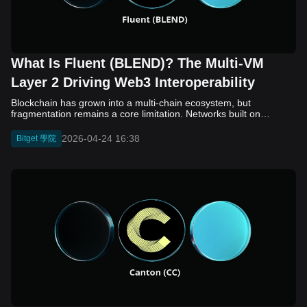
What Is Fluent (BLEND)? The Multi-VM
Layer 2 Driving Web3 Interoperability
Blockchain has grown into a multi-chain ecosystem, but
fragmentation remains a core limitation. Networks built on
different virtual machines, such as EVM, SVM, and WASM, still
struggle to communicate efficiently. While bridges and cross-
2026-04-24 16:38
Bitget 學院
chain solutions have improved connectivity, they often introduce
added complexity, security concerns, and slower execution. As a
result, developers and users continue to face friction when
moving assets and building across ecosystems. Fluent (BLEND)
enters this landscape as a Layer 2 project that takes a different
approach. Instead of connecting separate chains, it aims to unify
them at the execution level through a multi-VM design. Built on
top of Ethereum, Fluent seeks to enable smart contracts from
different environments to operate within a single system. In this
article, we will learn how Fluent (BLEND) works, its core
technology, and what role it may play in the future of Web3. What
Is Fluent (BLEND)? Fluent (BLEND) is a Layer 2 blockchain built
on Ethereum that introduces a multi-VM execution environment,
often described as “blended execution.” Its core objective is to
reduce fragmentation in Web3 by allowing different virtual