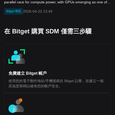
blended execution, allows multiple virtual machines to function
within a single system. Instead of separating ecosystems by
design, Fluent integrates them at the execution layer, which may
2026-04-22 13:49
Bitget 學院
reduce the need for external bridges and simplify cross-chain
interactions. Key components of how Fluent works include: Multi-
VM Execution: Supports environments such as EVM, WASM, and
SVM within one network, allowing diverse smart contracts to run
在 Bitget 購買 SDM 僅需三步驟
side by side Unified Execution Layer: Enables direct interaction
between applications built on different virtual machines without
switching chains Ethereum Settlement: Relies on Ethereum for
final settlement and security, aligning with existing Layer 2
architectures Reduced Bridge Dependency: Minimizes reliance
on cross-chain bridges, which have historically introduced
security risks Shared Liquidity Potential: Allows applications
across different ecosystems to access a common pool of users
and capital While this design introduces a more integrated
approach to interoperability, its long-term effectiveness will
depend on developer adoption, performance under scale, and
免費建立 Bitget 帳戶
the maturity of its tooling and infrastructure. Fluent (BLEND)
Tokenomics Fluent (BLEND) Token Allocation The BLEND token
使用您的電子郵件地址/手機號碼在 Bitget 註冊，並建立一個
is the native utility token of the Fluent Network, a Layer 2 built on
高強度密碼以確保您的帳戶安全。
Ethereum. It is designed to support network participation, staking,
and ecosystem coordination rather than representing ownership
or equity. According to official disclosures, BLEND does not grant
rights to profits, dividends, or governance over any legal entity. Its
value and utility are tied to usage within the Fluent ecosystem.
Token Details Token Ticker: BLEND Blockchain: Ethereum (Layer
2) Initial Total Supply: 1,000,000,000 BLEND Token Type: Utility