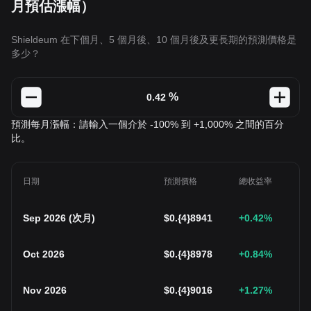
月預估漲幅）
Shieldeum 在下個月、5 個月後、10 個月後及更長期的預測價格是
多少？
%
預測每月漲幅：請輸入一個介於 -100% 到 +1,000% 之間的百分
比。
日期
預測價格
總收益率
Sep 2026
(
次月
)
$
0.{4}8941
+0.42
%
Oct 2026
$
0.{4}8978
+0.84
%
Nov 2026
$
0.{4}9016
+1.27
%