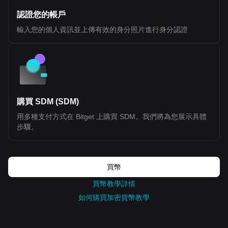
token (non-equity, non-revenue sharing) Public Sale Price: $0.10
per token Initial Sale Allocation: 10,000,000 tokens (1% of total
認證您的帳戶
supply) Token Distribution Ecosystem Growth (40.0%): Largest
allocation, used for incentives, developer support, and network
輸入您的個人資訊並上傳有效的身分照片進行身分認證
expansion. 25% unlocked at TGE, remainder vested over 36
months Investors (22.5%): Allocated to early backers, subject to
1-year cliff and 24-month vesting Team (20.0%): Reserved for
contributors, also with 1-year cliff and 24-month vesting
Foundation (10.0%): Supports long-term development and
operations, partially unlocked at TGE with vesting schedule NFT
Sale (1.77%) and Echo Sale (2.5%): Allocations tied to prior
community sales with partial unlocks and vesting Public Sale
(1.0%): Fully unlocked at TGE (with restrictions for U.S.
購買 SDM (SDM)
participants) Airdrop (0.71%): Distributed to early community
用多種支付方式在 Bitget 上購買 SDM。我們將為您展示具體
members and users Market Making and Exchange Fees (~1.5%
combined): Allocated to liquidity providers and exchange listings
步驟。
Token Utilities Transaction Fees: While ETH is the base gas
token, BLEND can be used within applications via account
abstraction mechanisms User Staking: Enables participation in
ecosystem incentives, reputation systems (Prints), and access to
new applications Protocol Staking: Planned delegated staking
買幣
model (FluentBFT) to support network security and validator
participation Community Signaling: Token holders can provide
買幣教學詳情
input on ecosystem decisions through structured feedback
如何購買加密貨幣教學
mechanisms Additional Mechanisms Buyback and Burn: A portion
of network fees may be used to repurchase and burn BLEND,
reducing circulating supply over time No Inflation Model: Staking
rewards are sourced from existing allocations rather than new