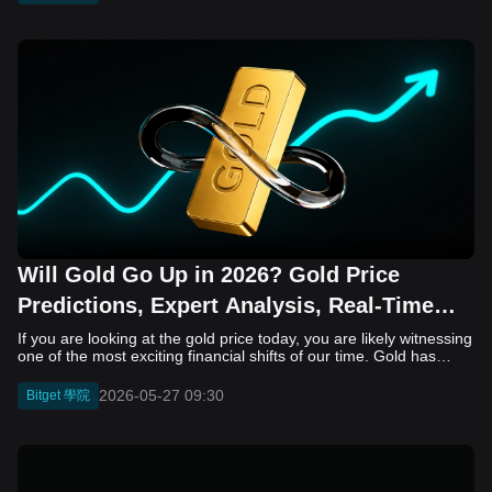
Will Gold Go Up in 2026? Gold Price
Predictions, Expert Analysis, Real-Time
Tracking & CFD Trading Guide on Bitget
If you are looking at the gold price today, you are likely witnessing one of the most exciting financial shifts of our time. Gold has always been the ultimate safe-haven asset, but the way modern investors interact with it is changing rapidly. You no longer need to buy heavy gold bars or deal with traditional, slow-moving brokers. Today, savvy investors are looking to trade gold on crypto exchange platforms that offer seamless integration of traditional finance (TradFi) and decentralized finance (DeFi). As we look toward the future, specifically the gold price prediction for 2026, the macroeconomic landscape suggests massive opportunities. Whether you are tracking gold price movements in US Dollars (XAUUSD), Australian Dollars (XAUAUD), Japanese Yen (XAUJPY), or Euros (XAUEUR), understanding where the market is going is crucial. More importantly, knowing where to trade is the key to success. For traders looking for gold exposure, the old methods, such as physical bars, vaults, and slow, bureaucratic bank transfers, are becoming relics of the past. Today, the smartest way to track gold price movements and capitalize on volatility is through the "Universal Exchange" (UEX) model. In this article, we will analyze the current gold market trends, discuss the price trajectory for the remainder of 2026, and explain why Bitget is currently the premier destination to trade gold on crypto exchanges. Understanding the Gold Market Landscape Gold's role as a safe-haven asset has strengthened considerably in recent years. Central banks worldwide continue accumulating gold reserves, a trend that influences gold price at the moment across all major trading pairs. The yellow metal serves multiple purposes: hedging against inflation, currency diversification, and portfolio protection during volatile market periods. Gold price today reflects complex market dynamics influenced by geopolitical tensions, currency fluctuations, interest rates, and inflation expectations. The current landscape shows gold maintaining its historical role as a safe-haven asset while attracting new demographics through digital trading platforms. Though the precious metals market remains volatile, XAUUSD (gold traded against the US dollar) remains the primary benchmark for global gold valuations. Tracking gold price has become more sophisticated, with minute-by-minute updates available across decentralized and centralized platforms. Current market conditions show institutional and retail investors increasingly seeking gold exposure through alternative channels beyond physical bullion. Gold price at the moment depends on several critical factors: ● Federal Reserve monetary policy decisions affecting interest rates ● US dollar strength against major currencies ● Geopolitical uncertainties creating safe-haven demand ● Inflation measurements influencing real asset demand ● Central bank purchasing patterns particularly from emerging markets When considering the gold price at the moment, traders must understand that precious metals markets operate continuously across global exchanges. The XAUUSD pair (gold against the US dollar) represents the primary benchmark, but traders seeking diversified exposure can also monitor XAUAUD (gold in Australian dollars), XAUJPY (gold in Japanese yen), and XAUEUR (gold in euros). These currency pairs matter significantly because gold prices fluctuate not only based on supply and demand dynamics but also on the relative strength of different fiat currencies. A weaker dollar typically correlates with higher gold prices when measured in USD, while a stronger yen might simultaneously show different XAUJPY dynamics. Gold Price at the Moment: A Historic Rally To understand where we are going, we must look at where we are. After a legendary 2025 that saw over 50 all-time highs, gold began 2026 by smashing through the $5,000 psychological barrier, reaching a peak of $5,597.99 per ounce in January. While the gold price today has seen some healthy consolidation—trading in a range between $4,500 and $4,900—market analysts view this not as a retreat, but as a "coiling spring." This period of sideways movement allows the market to digest gains before the next major leg up. The 2026 Gold Market: Why the Bull Run Isn't Over If you have been monitoring the gold price throughout early 2026, you have witnessed a historic performance. After shattering multiple all-time highs in January 2026, the precious metal has entered a phase of consolidation. As of May 2026, the market is trading in a robust channel, with prices hovering around $4,700 per ounce. Why is this happening? Analysts point to three structural drivers: 1. Central Bank Demand: Central banks globally are continuing their unprecedented accumulation of physical gold, seeking to diversify away from the U.S. Dollar. This provides a "floor" for the price that didn't exist in previous decades. 2. Geopolitical Uncertainty: With ongoing global tensions, gold remains the ultimate hedge against systemic risk. When the "real" world becomes unpredictable, capital flows into the one asset that carries no counterparty risk. 3. The "Permanent Bull" Narrative: Many institutional analysts now view the 2026 gold market as an "intact structural bull market." While the rapid climb seen in early 2026 has cooled, the consensus for year-end targets remains bullish, with some institutions projecting prices to push toward the $5,000–$6,000 range. Understanding the Price Action Whether you are tracking XAUUSD (Gold vs. US Dollar), XAUAUD, XAUJPY, or XAUEUR, the story is largely the same: gold is being treated as a high-liquidity, high-demand asset. The volatility we see today is not a sign of weakness; it is a sign of a market that is "digesting" its massive gains and preparing for the next leg of growth. Key Factors Influencing Gold Price in 2026 1. Central Bank Accumulation Central banks are no longer just "watching" gold; they are devouring it. In 2025, official sector buyers purchased over 860 tonnes of gold —more than double the decade average. As nations look to diversify away from traditional fiat systems, this structural demand creates a massive price floor that protects against significant downturns. 2. Geopolitical Tensions & Safe-Haven Demand Whether it is simmering trade disputes or regional conflicts, the "safe-haven" appeal of gold remains unmatched. In 2026, geopolitical risk is a primary driver. When uncertainty hits the headlines, capital flows out of risk assets and directly into gold. 3. Monetary Policy Decisions Central bank actions remain the primary gold price driver. The Federal Reserve's interest rate decisions, European Central Bank policies, and Bank of England strategies will collectively shape gold's trajectory through 2026. Markets are closely monitoring whether central banks maintain restrictive stances or pivot toward accommodation. 4. Inflation Dynamics While inflation rates have moderated from 2022 peaks, persistent above-target inflation could maintain upward pressure on gold prices. Investors seeking inflation protection traditionally gravitate toward physical commodities and gold specifically. 5. Currency Movements Gold prices measured in USD significantly influence other currency pairs like XAUAUD, XAUJPY, and XAUEUR. A weakening US dollar typically supports gold prices, as the metal becomes cheaper for foreign buyers. Currency market volatility directly impacts traders monitoring multiple gold pairs. 6. Industrial and Jewelry Demand Beyond investment demand, physical gold consumption for jewelry and industrial applications affects market dynamics. Developing economies experiencing economic growth typically see increased jewelry demand, providing a demand floor for gold prices. Gold Price Prediction 2026: Three Scenarios Conservative Projections Gold could trade between $5,000 and $5,500 per ounce by the end of 2026, assuming moderate inflation rates and stable geopolitical conditions. This projection reflects a measured appreciation from current levels, driven primarily by persistent inflation concerns and central bank policies. Conservative analysts point to the Federal Reserve's interest rate framework as the crucial determinant. Higher-for-longer interest rates typically suppress gold prices due to increased opportunity costs. However, if economic growth stalls, rate cuts could reignite gold's appeal as a non-yielding asset becomes more attractive relative to declining bond yields. Bullish Scenarios Optimistic forecasters envision gold reaching $6,300 per ounce by 2026. This bullish case assumes accelerating inflation, geopolitical tensions, and potential currency devaluation. Supply chain disruptions affecting gold mining and refining could further support elevated prices. The bullish narrative gains credence from sustained central bank demand. Global monetary authorities continue shifting reserves toward gold, a structural support factor that could drive prices higher regardless of short-term economic cycles. Additionally, emerging market central banks, particularly from BRICS nations, show increasing appetite for gold reserves, creating steady demand. Bearish Considerations Conversely, some analysts maintain a more cautious outlook, suggesting gold might consolidate between $4,000-$4,400 per ounce. This perspective assumes successful inflation control, economic normalization, and sustained higher interest rates throughout 2025 and into 2026. In this scenario, strong economic growth would reduce safe-haven demand, pressure gold prices downward. Rising real interest rates (nominal rates minus inflation) would particularly challenge gold's valuation, as investors find better returns in interest-bearing assets like Treasury bonds or corporate debt. Tracking Gold Price: Modern Solutions for Today's Investor Real-Time Price Monitoring Today's sophisticated tracking systems allow investors to monit
2026-05-27 09:30
Bitget 學院