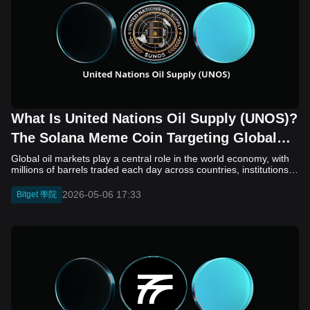
What Is United Nations Oil Supply (UNOS)?
The Solana Meme Coin Targeting Global
Energy Narratives
Global oil markets play a central role in the world economy, with millions of barrels traded each day across countries, institutions, and financial systems. The scale of this activity has led to ongoing discussions about how such transactions are managed and whether new technologies could improve efficiency, transparency, or settlement processes. In recent years, blockchain has been explored as one possible tool for handling large-scale commodity flows such as oil. United Nations Oil Supply (UNOS) builds on this idea by presenting a concept in which global oil transactions could be supported by a decentralized digital system. The project describes itself as a form of “digital settlement layer” for oil, combining elements of energy markets with cryptocurrency infrastructure. At the same time, its official materials state that it is a meme coin created for entertainment purposes only, with no affiliation to the United Nations or any government body. In this article, we will learn what the United Nations Oil Supply (UNOS) is, how it works, and the key factors to consider. What Is United Nations Oil Supply (UNOS)? United Nations Oil Supply (UNOS) is a Solana-based meme coin that builds its identity around the concept of global oil supply and digital settlement. Launched in May 2026, the project presents a narrative in which blockchain technology could support large-scale energy transactions, linking decentralized finance with international commodity markets. This approach places UNOS within a broader trend of crypto projects that reference real-world assets such as oil, even if the connection remains largely conceptual. In practice, UNOS functions as a narrative-driven token rather than a utility-focused platform. It uses institutional language, references to global oil production, and imagery associated with international coordination to suggest scale and relevance. However, its official disclaimer makes clear that these elements are satirical and that the project has no affiliation with the United Nations or any government body. As a result, UNOS does not represent ownership of oil or access to energy markets, but exists as a tradable digital asset influenced mainly by market sentiment and community interest. Who Created United Nations Oil Supply (UNOS)? The creators of United Nations Oil Supply (UNOS) have not been publicly identified. The project’s official website and materials do not provide verified information about a founding team, company structure, or registered organization behind the token. This level of anonymity is common in the meme coin sector, where projects often launch without detailed background disclosure and instead focus on narrative and community growth. Based on available information, UNOS appears to be a community-driven project rather than an institution-backed initiative. There is no evidence of involvement from governments, international organizations, or established energy companies. The roadmap outlines phases such as launch, community expansion, and potential exchange listings, but it does not include details about leadership or governance. For readers and potential investors, this means that evaluation must rely on publicly visible factors such as token distribution, liquidity conditions, and overall market activity rather than on the reputation of a known development team. How United Nations Oil Supply (UNOS) Works United Nations Oil Supply (UNOS) operates as a standard SPL token on the Solana blockchain. It can be bought, sold, and transferred between wallets in the same way as other Solana-based assets. Trading activity mainly takes place on decentralized exchanges, where UNOS is typically paired with USDC. Its price is determined by market demand, liquidity, and trading behavior rather than any direct connection to global oil markets. Although the project promotes a narrative related to digital oil settlement and international coordination, there is no verifiable system linking the token to physical oil or real-world supply chains. In practical terms, UNOS functions in a manner similar to many other Solana meme coins. Its core mechanics are limited to token transfers, trading, and speculative activity within the crypto market: Token standard: UNOS is an SPL token with basic functionality focused on transfers and trading Trading environment: Mainly traded on Solana decentralized exchanges through liquidity pools (e.g. UNOS/USDC pairs) Price formation: Determined by supply and demand, not by oil prices or global production data No asset backing mechanism: There is no proof-of-reserve system, custody structure, or redemption model tied to oil No oracle integration: The token does not use external data feeds to connect with real-world energy markets This structure shows that UNOS operates as a market-driven digital asset rather than a system connected to actual oil supply. For readers and potential investors, it is important to distinguish between the project’s narrative and its on-chain functionality. What Is United Nations Oil Supply (UNOS) Tokenomics? United Nations Oil Supply (UNOS) has a fixed total supply of 1,000,000,000 tokens on the Solana blockchain. The project outlines a simple allocation model designed to support liquidity, trading activity, and ongoing operations. According to the available information, 60% of the total supply is assigned to a transaction reserve fund, 25% is allocated to the liquidity pool, and the remaining 15% is reserved for development and operations. This structure is typical of early-stage crypto tokens, where maintaining market activity and funding project growth are primary considerations. At the same time, the tokenomics do not present advanced utility features or detailed economic mechanisms. There is no clear information about staking, governance, reward systems, or vesting schedules. As a result, UNOS functions mainly as a tradable digital asset rather than a utility-driven token. Its value is influenced largely by market sentiment, liquidity conditions, and community participation, rather than by direct use within a broader protocol or connection to real-world oil markets. United Nations Oil Supply (UNOS) Price Prediction for 2026, 2027–2030 United Nations Oil Supply (UNOS) Price Source: dexscreener Forecasting the price of United Nations Oil Supply (UNOS) remains inherently uncertain, as meme coins are characterized by high volatility and are influenced primarily by market sentiment, trading activity, and broader cryptocurrency market conditions. Based on the latest available data, UNOS is trading at approximately $0.000991, with a market capitalization and fully diluted valuation of around $991,000. The token has recorded notable short-term price movements, including a significant increase over a 24-hour period, alongside moderate trading volume and active participation from market participants. Given these conditions, the following scenarios outline potential price ranges over the coming years. 2026 Price Prediction: As an early-stage token, UNOS is likely to exhibit considerable price fluctuations. If trading activity remains consistent and market interest continues to develop, the price may range between $0.0005 and $0.0020. This range reflects both the potential for short-term growth and the likelihood of corrections following periods of rapid appreciation. 2027 Price Prediction: Should UNOS maintain its presence within the Solana ecosystem and continue to attract speculative demand, gradual market capitalization growth may occur. Under favorable conditions, the token could trade within a range of $0.0008 to $0.0035, supported by increased liquidity and broader exposure. Conversely, a decline in market interest may constrain price movement. 2028–2030 Price Prediction: Over the longer term, the performance of UNOS will depend on its ability to sustain relevance in a competitive and rapidly evolving meme coin sector. In a positive scenario, where narrative interest persists and liquidity expands, the token may reach levels between $0.002 and $0.007. In a less favorable environment, where attention shifts away from the project, the price may remain near current levels or experience gradual decline. As with most meme coins, these projections are speculative and subject to significant uncertainty. Price movements will depend largely on market sentiment, liquidity conditions, and overall trends within the cryptocurrency market. Should You Invest in United Nations Oil Supply (UNOS)? United Nations Oil Supply (UNOS) may attract traders who are interested in speculative, narrative-driven assets within the Solana ecosystem. However, its classification as a meme coin, combined with limited transparency and the absence of verifiable real-world utility, suggests a high-risk profile. Price movements are likely to depend on market sentiment, liquidity, and short-term trading dynamics rather than fundamental value. As with any cryptocurrency investment, particularly in the meme coin category, it is important to conduct independent research, assess risk tolerance, and consider market conditions before making any decisions. Conclusion United Nations Oil Supply (UNOS) presents an interesting example of how modern meme coins blend real-world themes with digital assets. By drawing on the scale and importance of global oil markets, the project creates a narrative that feels both familiar and ambitious. At the same time, its own disclaimer makes clear that this narrative is largely symbolic, and that the token itself is not connected to any real-world energy system or institutional framework. In practical terms, UNOS functions like many other Solana-based meme coins. Its value is shaped by market sentiment, trading activity, and community interest rather than underlying utility. For investors, the project serves as a reminder of how storytelling plays a central role i
2026-05-06 17:33
Bitget 學院