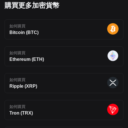
token issuance Vesting Structure: Most allocations follow long-
購買更多加密貨幣
term vesting schedules to manage circulating supply and reduce
early sell pressure Fluent (BLEND) Goes Live on Bitget We are
thrilled to announce that Fluent (BLEND) will be listed in the spot
market. Check out the details below: Deposit: Open Trading:
Opens on April 24, 2026, 13:00 (UTC) Withdrawal: Opens on
如何購買
April 25, 2026, 14:00 (UTC) Spot trading link: BLEND/USDT
Bitcoin (BTC)
Convert: Opens within 10 minutes after trading begins. You can
exchange tokens for BTC, USDT, and other tokens supported by
Bitget Convert, with no transaction fees. Fluent (BLEND) Price
Prediction for 2026, 2027-2030 Fluent (BLEND) Price Source:
CoinmarketCap As of this writing, Fluent (BLEND) is trading at
如何購買
$0.1137, although the token remains in an early price discovery
Ethereum (ETH)
phase following its initial exchange listings. Short-term volatility is
expected as liquidity builds and market participants react to token
unlocks and ecosystem developments. 2026 Price Prediction: In
the short term, BLEND is likely to remain volatile as the market
stabilizes. Based on current levels and early trading behavior, the
如何購買
token may fluctuate within a $0.08–$0.15 range throughout 2026,
Ripple (XRP)
with an average price around $0.11–$0.12 if adoption remains
steady. 2027 Price Prediction: With gradual ecosystem growth
and increased developer activity, BLEND could see moderate
appreciation. A reasonable range is $0.12–$0.20, assuming
如何購買
improved liquidity, staking participation, and continued Layer 2
relevance. 2028–2030 Price Prediction: Over the longer term,
Tron (TRX)
projections diverge depending on adoption. In a conservative
scenario, BLEND may reach $0.18–$0.30 by 2030. In a more
optimistic case, where Fluent achieves strong multi-VM adoption