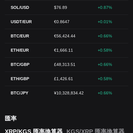
SOL/USD
$76.89
+0.87%
USDT/EUR
€0.8647
+0.01%
BTC/EUR
€56,424.44
+0.66%
ETH/EUR
€1,666.11
+0.58%
BTC/GBP
£48,313.51
+0.66%
ETH/GBP
£1,426.61
+0.58%
BTC/JPY
¥10,328,834.42
+0.66%
匯率
XRP/KGS 匯率換算器
KGS/XRP 匯率換算器