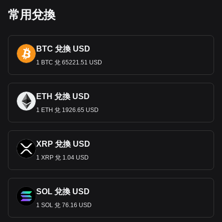
經濟作用
常用兌換
作為吉爾吉斯斯坦的主要交換媒介，索姆對其經濟至關重要。
該國以山區地形為特徵，擁有混合經濟體系
，其關鍵部門包括
農業、採礦業和不斷增長的服務業。索姆促進國內和國際交
BTC 兌換 USD
易，在國家經濟活動和穩定中發揮著至關重要的作用。
1 BTC 兌 65221.51 USD
貨幣政策與通貨膨脹
索姆由吉爾吉斯國家銀行管理，面臨通貨膨脹和匯率波動等挑
戰。央行的貨幣政策旨在穩定幣值、控制通貨膨脹、創造有利
ETH 兌換 USD
於經濟成長和穩定的條件。
1 ETH 兌 1926.65 USD
國際貿易與吉爾吉斯索姆
索姆匯率在國際貿易中發揮著重要作用，特別是在與俄羅斯和
中國等主要貿易夥伴的交易中。穩定且有競爭力的匯率對於維
XRP 兌換 USD
持健康的貿易關係和吸引外國投資至關重要。
1 XRP 兌 1.04 USD
匯款和經濟影響
在國外工作，特別是在俄羅斯和哈薩克斯坦工作的吉爾吉
斯斯
SOL 兌換 USD
坦公民的匯款是外國收入的重要來源。這些資金轉化為索姆，
支持許多家庭並為國家經濟做出貢獻。
1 SOL 兌 76.16 USD