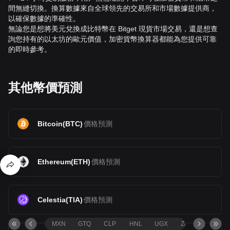
間無縫切換。換算數據來自全球領先的交易所和市場數據提供商，
以確保數據的準確性。
無論您是想將美元兌換成比特幣在 Bitget 現貨市場交易，還是想查
詢您持有的以太坊的歐元價值，加密貨幣換算器都能為您提供可靠
的即時參考。
其他幣價預測
Bitcoin
(
BTC
)
價格預測
Ethereum
(
ETH
)
價格預測
Celestia
(
TIA
)
價格預測
MXN
GTQ
CLP
HNL
UGX
ZAR
TND