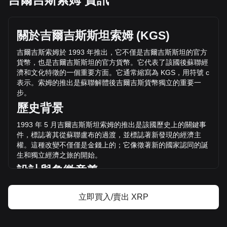
XRP 的目前價格是 с90.28 / XRP，總市值為62,533,270,000
XRP，流通供應量為 XRP с5,645,428,679,980.12 KGS。 的
交易量在過去24小時內下跌了 XRP%（с13,918,907,307.37
關於吉爾吉斯斯坦索姆
(KGS)
KGS），而同期 с58,281,024,132.28 的交易量為 +23.88 。
吉爾吉斯索姆於
1993
年推出，它不僅是吉爾吉斯斯坦的官方
貨幣，也是吉爾吉斯斯坦的官方貨幣。它代表了該國後蘇聯經
透過 Bitget 了解更多 XRP 相關資訊
濟和文化特徵的一個重要方面。它通常縮寫為
KGS
，用符號
с
表示。索姆的推出是蘇聯解體後吉爾吉斯貨幣獨立的重要一
XRP 價格
步。
XRP價格預測
歷史背景
什麼是 XRP（XRP）？
XRP 收益計算器
1993
年
5
月吉爾吉斯斯坦索姆的推出是該國歷史上的關鍵事
件，標誌著其從蘇聯盧布的過渡，並標誌著新發現的經濟主
權。這種改變不僅僅是金錢上的；它像徵著新的國家認同的誕
生和獨立經濟之旅的開始。
設計與象徵意義
吉爾吉斯索姆的設計是該國傳統和願望的豐富掛毯。紙幣和硬
立即買入/賣出 XRP
幣上印有突出的歷史人物、地標和符號，反映了吉爾吉斯豐富
的歷史、文化和自然景觀。這些設計是民族自豪感的源泉，也
是教育公民和遊客了解國家遺產的工具。