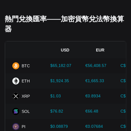
經濟指標：
發行法幣的國家總體經濟因素（如通膨率、利率和
經濟成長等關鍵指標）對法幣價值起決定性作用，間接影響
熱門兌換匯率——加密貨幣兌法幣換算
XRP/KGS 的匯率。例如：高通膨可能削弱市場對法幣的信
器
任，促使投資者尋求比特幣等加密資產作為避險工具，進而推
高其價格。
技術創新：
區塊鏈技術的持續發展、擴容方案的優化以及安全
性的提升，都為比特幣等加密貨幣的價值成長提供了強而有力
USD
EUR
的支撐。
$65,182.07
€56,408.57
C$90
BTC
投資者需深入了解這些因素，以避免做出錯誤決策。在綜合考
慮這些影響因素後，投資者也應密切注意 XRP 價格的未來趨
勢，並根據市場變化及時調整投資策略。
$1,924.35
€1,665.33
C$2,
ETH
$1.03
€0.8934
C$1.
XRP
$76.82
€66.48
C$10
SOL
$0.08879
€0.07684
C$0.
PI