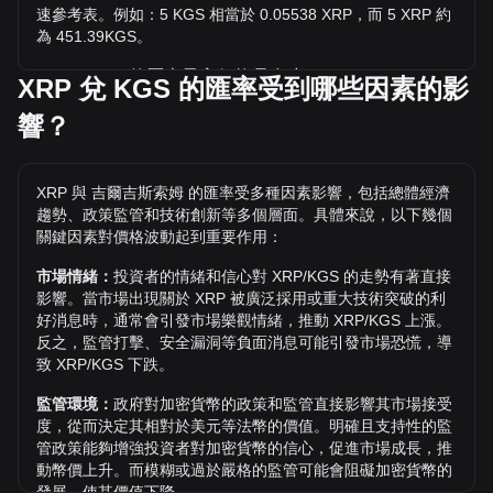
速參考表。例如：5 KGS 相當於 0.05538 XRP，而 5 XRP 約
為 451.39KGS。
XRP / KGS 的歷史最高價格是多少？
XRP 兌 KGS 的匯率受到哪些因素的影
1 XRP 兌 KGS 的歷史最高價為 с335.98。1 XRP / KGS 的價
響？
值是否還會超越目前的歷史最高價呢？讓我們拭目以待。
兌 KGS 的價格趨勢如何？
XRP 與 吉爾吉斯索姆 的匯率受多種因素影響，包括總體經濟
過去 7 天內，XRP（XRP）的匯率下跌了 3.16%。 過去 1 個
趨勢、政策監管和技術創新等多個層面。具體來說，以下幾個
月內，XRP（XRP）兌 吉爾吉斯索姆（KGS）的匯率下降了
關鍵因素對價格波動起到重要作用：
6.83%。
市場情緒：
投資者的情緒和信心對 XRP/KGS 的走勢有著直接
影響。當市場出現關於 XRP 被廣泛採用或重大技術突破的利
好消息時，通常會引發市場樂觀情緒，推動 XRP/KGS 上漲。
反之，監管打擊、安全漏洞等負面消息可能引發市場恐慌，導
致 XRP/KGS 下跌。
監管環境：
政府對加密貨幣的政策和監管直接影響其市場接受
度，從而決定其相對於美元等法幣的價值。明確且支持性的監
管政策能夠增強投資者對加密貨幣的信心，促進市場成長，推
動幣價上升。而模糊或過於嚴格的監管可能會阻礙加密貨幣的
發展，使其價值下降。