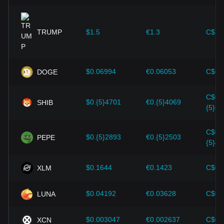
TRUMP
$1.5
€1.3
C$2.
$0.06994
€0.06053
C$0.
DOGE
C$0.
$0.{5}4701
€0.{5}4069
SHIB
{5}65
C$0.
$0.{5}2893
€0.{5}2503
PEPE
{5}40
$0.1644
€0.1423
C$0.
XLM
$0.04192
€0.03628
C$0.
LUNA
$0.003047
€0.002637
C$0.
XCN