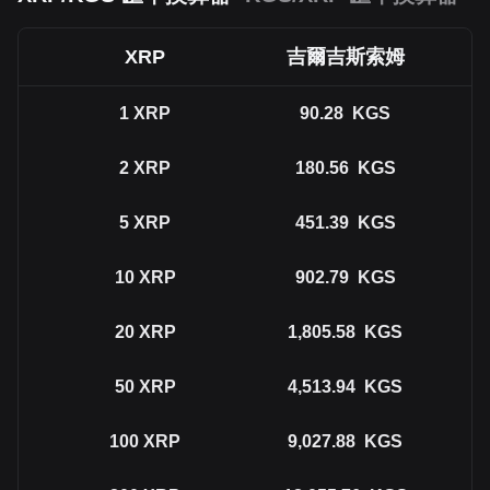
XRP
吉爾吉斯索姆
1
XRP
90.28
KGS
2
XRP
180.56
KGS
5
XRP
451.39
KGS
10
XRP
902.79
KGS
20
XRP
1,805.58
KGS
50
XRP
4,513.94
KGS
100
XRP
9,027.88
KGS