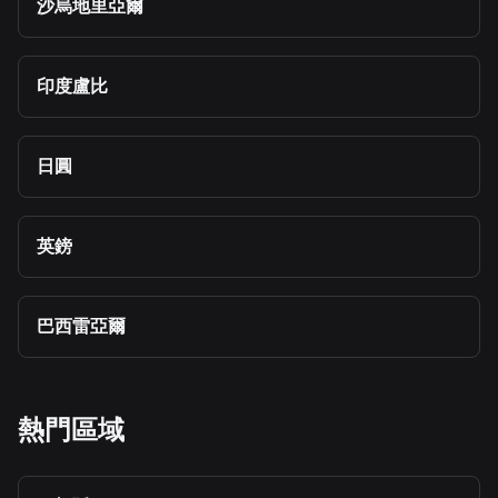
沙烏地里亞爾
印度盧比
日圓
英鎊
巴西雷亞爾
熱門區域