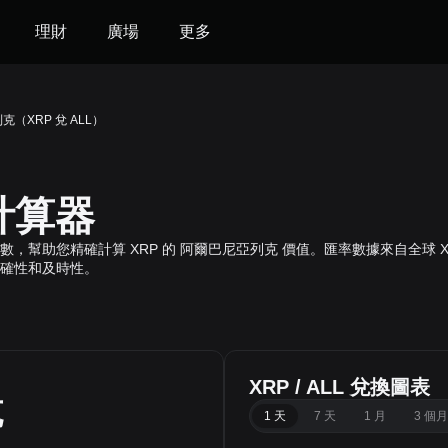
理財
廣場
更多
克（XRP 兌 ALL）
換計算器
時全球價格指數，幫助您精確計算 XRP 的 阿爾巴尼亞列克 價值。匯率數據來自
確性和及時性。
XRP / ALL 兌換圖表
克
1 天
7 天
1 月
3 個月