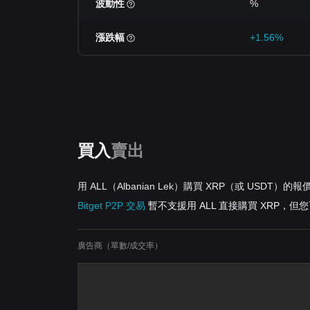
波動性
%
漲跌幅
+1.56%
買入
賣出
用 ALL（Albanian Lek）購買 XRP（或 USDT）的報
Bitget P2P 交易
暫不支援用 ALL 直接購買 XRP，但
廣告商（單數/成交率）