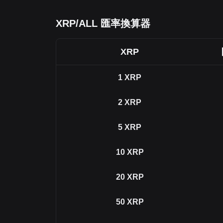
XRP/ALL 匯率換算器
XRP
1
XRP
2
XRP
5
XRP
10
XRP
20
XRP
50
XRP