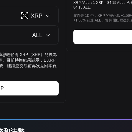
XRP / ALL：1 XRP = 84.15
84.15 ALL。
XRP
在過去 1D 中，XRP 的變化為 +1.5
+1.56% 到達 ALL，而 阿爾巴尼亞列克(
ALL
，幫助您輕鬆將 XRP（XRP）兌換為
。目前轉換結果顯示，1 XRP
動頻繁，建議您交易前再次返回本頁
RP
貨幣和法幣