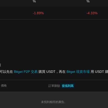
%
%
-1.89%
-4.33%
價
您可以先在
Bitget P2P 交易
購買 USDT，再在
Bitget 現貨市場
用 USDT 
價格
訂單限額
從低到高
未找到相符的廣告。