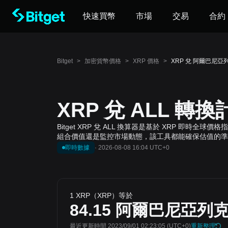
快速買幣
市場
交易
合約
Bitget
>
加密貨幣價格
>
XRP 價格
>
XRP 兌 阿爾巴尼亞列
XRP 兌 ALL 轉
Bitget XRP 兌 ALL 換算器是基於 XRP 即
組合價值還是監控市場動態，該工具都能確保估值的準
即時數據
·
2026-08-08 16:04 UTC+0
1 XRP（XRP）等於
84.15
阿爾巴尼亞列
最近更新時間 2023/09/01 02:23:05
(UTC+0)
重新整理