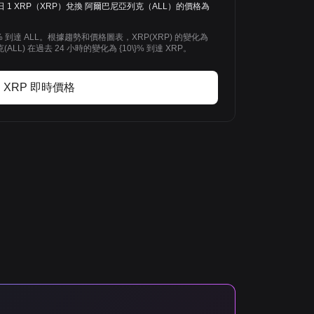
 ALL。今日 1 XRP（XRP）兌換 阿爾巴尼亞列克（ALL）的價格為
6% 到達 ALL。根據趨勢和價格圖表，XRP(XRP) 的變化為
ALL) 在過去 24 小時的變化為 {10\}% 到達 XRP。
XRP 即時價格