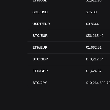
ETH/USD
$1,921.98
SOL/USD
$76.39
USDT/EUR
€0.8644
BTC/EUR
€56,265.42
ETH/EUR
€1,662.51
BTC/GBP
£48,212.64
ETH/GBP
£1,424.57
BTC/JPY
¥10,264,692.7