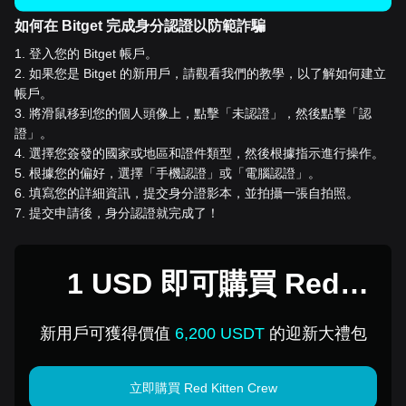
如何在 Bitget 完成身分認證以防範詐騙
1
.
登入您的 Bitget 帳戶。
2
.
如果您是 Bitget 的新用戶，請觀看我們的教學，以了解如何建立
帳戶。
3
.
將滑鼠移到您的個人頭像上，點擊「未認證」，然後點擊「認
證」。
4
.
選擇您簽發的國家或地區和證件類型，然後根據指示進行操作。
5
.
根據您的偏好，選擇「手機認證」或「電腦認證」。
6
.
填寫您的詳細資訊，提交身分證影本，並拍攝一張自拍照。
7
.
提交申請後，身分認證就完成了！
1 USD 即可購買 Red
Kitten Crew
新用戶可獲得價值
6,200 USDT
的迎新大禮包
立即購買 Red Kitten Crew