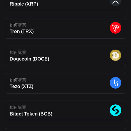
token may fluctuate within a $0.08–$0.15 range throughout 2026,
Ripple (XRP)
with an average price around $0.11–$0.12 if adoption remains
steady. 2027 Price Prediction: With gradual ecosystem growth
and increased developer activity, BLEND could see moderate
appreciation. A reasonable range is $0.12–$0.20, assuming
如何購買
improved liquidity, staking participation, and continued Layer 2
relevance. 2028–2030 Price Prediction: Over the longer term,
Tron (TRX)
projections diverge depending on adoption. In a conservative
scenario, BLEND may reach $0.18–$0.30 by 2030. In a more
optimistic case, where Fluent achieves strong multi-VM adoption
and ecosystem expansion, prices could extend toward $0.30–
如何購買
$0.50, though such outcomes remain highly speculative.
Conclusion Fluent (BLEND) takes aim at one of Web3’s most
Dogecoin (DOGE)
persistent problems: fragmented ecosystems that struggle to
work together. By introducing a multi-VM Layer 2 built on
Ethereum, it attempts to bring different execution environments
under one roof. If successful, this approach could make it easier
如何購買
for developers to build across chains and for users to interact with
a more connected on-chain experience. That said, Fluent is still
Tezo (XTZ)
early in its journey. Its long-term impact will depend on whether its
technology can move beyond theory and attract real usage.
Developer adoption, ecosystem growth, and competition in the
Layer 2 space will all shape its future. For now, BLEND stands as
如何購買
an interesting project to watch, one that reflects where Web3
Bitget Token (BGB)
infrastructure may be heading, but also one that carries the
uncertainty typical of emerging blockchain networks. Disclaimer:
The opinions expressed in this article are for informational
purposes only. This article does not constitute an endorsement of