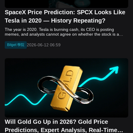
SpaceX Price Prediction: SPCX Looks Like
Tesla in 2020 — History Repeating?
The year is 2020. Tesla is burning cash, its CEO is posting memes, and analysts cannot agree on whether the stock is a generational opportunity or an elaborate joke. Now replace Tesla with SpaceX. Replace 2020 with 2026. The debate looks almost identical, and SPCX is set to hit the Nasdaq on June 12. The offering price is $135 per share. The implied valuation is $1.75 trillion. For anyone who watched Tesla run 700% that year, the pattern is hard to unsee. History does not repeat, but it rhymes often enough to pay attention. Before sizing into SPCX on day one, investors need to understand what actually drove Tesla's re-rating, whether SpaceX has the same ingredients, and where the comparison quietly falls apart. That is what this piece covers, with numbers. Five structural parallels that make SPCX feel like TSLA 2020. Five critical differences that could make trade painful. And the exact price levels and execution metrics will tell you whether this rocket clears the atmosphere or comes apart on ascent. Tesla in 2020 — The Flashback Every Investor Needs To understand the TSLA/SPCX parallel, you need to remember what Tesla actually looked like at the start of 2020. Not in hindsight. Through the eyes of a skeptic. Tesla, Inc. (TSLA) Price History Source: Yahoo Finance In January of that year, Tesla was trading at roughly $28 on a split-adjusted basis. The company had just barely posted its first full-year GAAP profit, capping nearly a decade of consecutive annual losses. Revenue was growing fast, but the valuation was already uncomfortable by any conventional measure. The price-to-earnings ratio peaked at 940x by Q4 2020, a number that triggered every value screen on the planet. The bear case was loud and well-reasoned. Tesla was a car company with car-company margins, going up against century-old manufacturers with far deeper pockets. The stock had already run hard. Every rational DCF model said it was overvalued. Then the narrative shifted. Not because of a single earnings beat or a product launch. The market collectively decided that Tesla was not a car company. It was a clean energy platform, a software business, a battery technology leader, and a self-driving AI play, all in one ticker. Once that frame took hold, traditional valuation metrics lost their grip as anchors. Retail investors piled in. Institutional funds that had stayed on the sidelines were forced to buy when Tesla was added to the SP 500 in December. The feedback loop closed hard and fast. By the end of 2020, the stock had risen 743% from its March lows, making it the largest company ever added to the index at the time of inclusion. The lesson is not that Tesla was cheap. It was not. The lesson is that Tesla's 2020 rally had almost nothing to do with fundamentals catching up to price. It was the market repricing the total addressable market and the probability of dominance. That distinction is the entire reason the SPCX conversation is worth having. The Parallel — Why SPCX Feels Like TSLA 2020 The similarities between SpaceX today and Tesla in 2020 are not superficial. They span five structural dimensions that matter to how markets re-rate a stock. The visionary founder effect: Tesla in 2020 was inseparable from Elon Musk. His vision, execution record, and ability to shape investor narratives were central to the thesis. SpaceX in 2026 is similar. Investors are not just buying a launch company; they are buying a vision of a multi-planetary future and a global communications network powered by Starlink. That founder premium is powerful, but it also creates key-person risk. Unprofitable on paper, but the underlying business is real: SpaceX’s headline GAAP losses may appear concerning, but adjusted EBITDA and Starlink’s profitability suggest the core business is already generating substantial economic value. Tesla investors who looked beyond reported losses before 2020 were ultimately rewarded. The question is whether SpaceX merits the same long-term patience. Dominant in a market that is just getting started: Tesla led the EV market just as adoption began accelerating. SpaceX occupies a similar position in the emerging space economy. Starlink has already achieved global scale, while Starship could dramatically lower launch costs if commercial operations mature, potentially reshaping the economics of the entire industry. A valuation that does not make sense on traditional metrics, and may not need to: SpaceX’s valuation appears extreme by conventional measures, much like Tesla’s did in 2020. Traditional valuation frameworks are not necessarily wrong, but when a company is creating a new category, they may fail to capture the scale of future opportunities. Retail conviction meets institutional hesitation: Tesla’s 2020 rally was fueled by strong retail demand and skepticism from many institutional investors. SpaceX could follow a similar path, with intense retail enthusiasm, cautious institutions, and potential future index inclusion creating demand that extends beyond near-term fundamentals. The Bull Case — If History Repeats If the Tesla 2020 parallel holds, what does the upside actually look like in numbers? Starlink's ceiling is much higher than $11.4 billion: Starlink still reaches only a fraction of its addressable market. With Starship enabling faster and cheaper satellite deployment, analysts project Starlink revenue could reach $30 to $50 billion annually by 2030. At a 40% operating margin, that implies $12 to $20 billion in operating profit from Starlink alone. Starship changes the economics of everything: If commercial Starship operations begin in the second half of 2026, the impact goes beyond lower launch costs. It could unlock new markets, accelerate satellite deployment, and reshape the economics of the entire launch industry. Even partial success would imply a much larger company than what traditional valuation models capture today. A Mars mission timeline becomes the narrative re-rating catalyst: Tesla’s re-rating happened when EV adoption moved from fringe to mainstream consensus. For SpaceX, the equivalent moment could come when a credible human Mars transit shifts from vision to scheduled mission. That would be less a financial event than a narrative event, and narrative events are what drive extreme re-ratings. The price target scenarios, modeled on Starlink growth and Starship commercialization, look like this: Scenario Implied Price by 2030 Basis Base Case $200 to $250 Starlink at $25B revenue, 35x EV/Revenue Bull Case $300 to $400 Starlink at $40B plus Starship commercial ops at scale Extreme Bull $500+ Full narrative re-rating plus index inclusion demand shock One more number worth sitting with: if SPCX mirrors Tesla’s exact 2020 to 2021 trajectory, a 700% move from the IPO price implies roughly $1,080 per share and a market cap above $14 trillion. That is not a price target. It is a thought experiment about maximum narrative compression when the market decides a company is no longer just a company, but a civilizational bet. The Bear Case — Where the Analogy Breaks Down The Tesla parallel is compelling, but incomplete. There are five places where the comparison breaks down, and ignoring them is how investors get hurt. SpaceX's biggest customer is the government: Tesla in 2020 was a consumer business with diversified demand from individual buyers. SpaceX is different. A meaningful share of revenue comes from NASA, the Department of Defense, and other government agencies. That makes SpaceX partly a defense and aerospace contractor, with budget, policy, and political risks Tesla never faced. You are buying the economics without the control: Public investors may participate in the upside, but Class A shares carry little meaningful voting power. Elon Musk retains strategic control. That may support the founder premium, but it also means shareholders have limited recourse if priorities shift, attention drifts, or decisions favor long-term missions over near-term profitability. Regulatory risk is structural, not episodic: Tesla faced regulatory scrutiny, but SpaceX depends on approvals for launches, environmental reviews, and commercial space operations. A major launch failure, extended FAA hold, or policy shift could delay Starship, slow Starlink deployment, and damage the growth narrative at the wrong time. The valuation math is genuinely difficult to defend: At a $1.75 trillion valuation, SpaceX is priced as if several major outcomes have already gone right: scaled Starship operations, massive Starlink growth, and a Mars-driven narrative premium. Reasonable base-case valuations sit far below the IPO price, meaning investors are effectively paying for the bull case upfront. The 2022 lesson exists and should not be dismissed: Tesla’s 2020 surge was followed by a brutal 2022 drawdown. The same retail conviction and founder premium that powered the rally became liabilities when sentiment turned. If SPCX follows the Tesla path, investors must account for both the euphoric upside and the volatility that may follow. The Tokenized Futures Signal — What Pre-Market Activity Is Telling Us Before SPCX officially trades on Nasdaq, there is already a market pricing it: the on-chain tokenized futures market on Bitget. Tokenized futures offer a live sentiment read: SPCXUSDT perpetual contracts have created real-time price discovery before the IPO. This matters because the participant base is retail-heavy, global, and conviction-driven, making it a useful signal traditional IPO indicators may miss. Positive funding suggests long-side enthusiasm: If funding rates remain persistently positive, traders are paying a premium to stay long. That points to strong retail conviction and limited short-side p
2026-06-12 06:59
Bitget 學院
Will Gold Go Up in 2026? Gold Price
Predictions, Expert Analysis, Real-Time