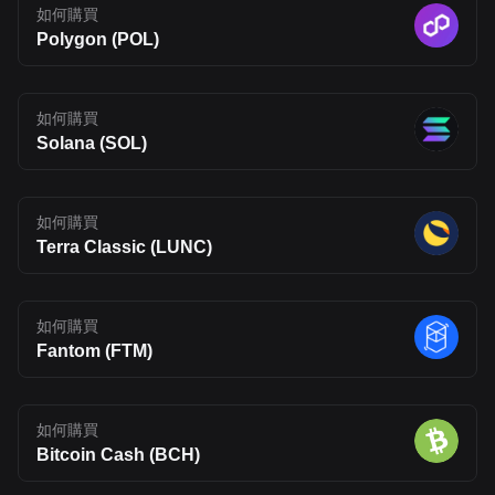
any of the products and services discussed or investment,
如何購買
financial, or trading advice. Qualified professionals should be
Polygon (POL)
consulted prior to making financial decisions.
如何購買
Solana (SOL)
如何購買
Terra Classic (LUNC)
如何購買
Fantom (FTM)
如何購買
Bitcoin Cash (BCH)