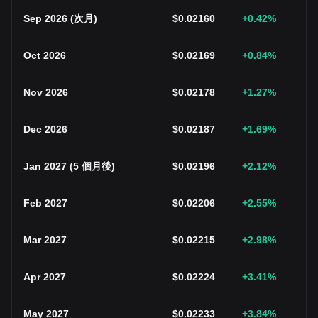
Sep 2026
(
次月
)
$
0.02160
+0.42
%
Oct 2026
$
0.02169
+0.84
%
Nov 2026
$
0.02178
+1.27
%
Dec 2026
$
0.02187
+1.69
%
Jan 2027
(
5 個月後
)
$
0.02196
+2.12
%
Feb 2027
$
0.02206
+2.55
%
Mar 2027
$
0.02215
+2.98
%
Apr 2027
$
0.02224
+3.41
%
May 2027
$
0.02233
+3.84
%