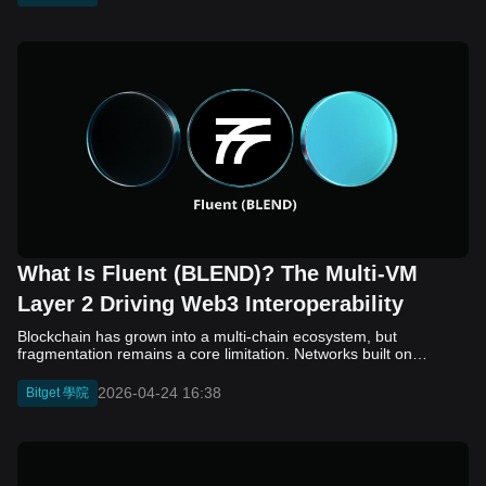
What Is Fluent (BLEND)? The Multi-VM
Layer 2 Driving Web3 Interoperability
Blockchain has grown into a multi-chain ecosystem, but
fragmentation remains a core limitation. Networks built on
different virtual machines, such as EVM, SVM, and WASM, still
struggle to communicate efficiently. While bridges and cross-
2026-04-24 16:38
Bitget 學院
chain solutions have improved connectivity, they often introduce
added complexity, security concerns, and slower execution. As a
result, developers and users continue to face friction when
moving assets and building across ecosystems. Fluent (BLEND)
enters this landscape as a Layer 2 project that takes a different