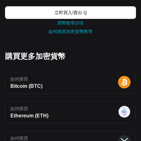
abstraction mechanisms User Staking: Enables participation in
ecosystem incentives, reputation systems (Prints), and access to
new applications Protocol Staking: Planned delegated staking
立即買入/賣出 Q
model (FluentBFT) to support network security and validator
participation Community Signaling: Token holders can provide
買幣教學詳情
input on ecosystem decisions through structured feedback
如何購買加密貨幣教學
mechanisms Additional Mechanisms Buyback and Burn: A portion
of network fees may be used to repurchase and burn BLEND,
reducing circulating supply over time No Inflation Model: Staking
rewards are sourced from existing allocations rather than new
token issuance Vesting Structure: Most allocations follow long-
購買更多加密貨幣
term vesting schedules to manage circulating supply and reduce
early sell pressure Fluent (BLEND) Goes Live on Bitget We are
thrilled to announce that Fluent (BLEND) will be listed in the spot
market. Check out the details below: Deposit: Open Trading:
Opens on April 24, 2026, 13:00 (UTC) Withdrawal: Opens on
如何購買
April 25, 2026, 14:00 (UTC) Spot trading link: BLEND/USDT
Bitcoin (BTC)
Convert: Opens within 10 minutes after trading begins. You can
exchange tokens for BTC, USDT, and other tokens supported by
Bitget Convert, with no transaction fees. Fluent (BLEND) Price
Prediction for 2026, 2027-2030 Fluent (BLEND) Price Source:
CoinmarketCap As of this writing, Fluent (BLEND) is trading at
如何購買
$0.1137, although the token remains in an early price discovery
Ethereum (ETH)
phase following its initial exchange listings. Short-term volatility is
expected as liquidity builds and market participants react to token
unlocks and ecosystem developments. 2026 Price Prediction: In
the short term, BLEND is likely to remain volatile as the market
stabilizes. Based on current levels and early trading behavior, the
如何購買