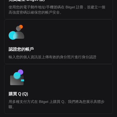
the maturity of its tooling and infrastructure. Fluent (BLEND)
Tokenomics Fluent (BLEND) Token Allocation The BLEND token
使用您的電子郵件地址/手機號碼在 Bitget 註冊，並建立一個
is the native utility token of the Fluent Network, a Layer 2 built on
高強度密碼以確保您的帳戶安全。
Ethereum. It is designed to support network participation, staking,
and ecosystem coordination rather than representing ownership
or equity. According to official disclosures, BLEND does not grant
rights to profits, dividends, or governance over any legal entity. Its
value and utility are tied to usage within the Fluent ecosystem.
Token Details Token Ticker: BLEND Blockchain: Ethereum (Layer
2) Initial Total Supply: 1,000,000,000 BLEND Token Type: Utility
token (non-equity, non-revenue sharing) Public Sale Price: $0.10
per token Initial Sale Allocation: 10,000,000 tokens (1% of total
認證您的帳戶
supply) Token Distribution Ecosystem Growth (40.0%): Largest
allocation, used for incentives, developer support, and network
輸入您的個人資訊並上傳有效的身分照片進行身分認證
expansion. 25% unlocked at TGE, remainder vested over 36
months Investors (22.5%): Allocated to early backers, subject to
1-year cliff and 24-month vesting Team (20.0%): Reserved for
contributors, also with 1-year cliff and 24-month vesting
Foundation (10.0%): Supports long-term development and
operations, partially unlocked at TGE with vesting schedule NFT
Sale (1.77%) and Echo Sale (2.5%): Allocations tied to prior
community sales with partial unlocks and vesting Public Sale
(1.0%): Fully unlocked at TGE (with restrictions for U.S.
購買 Q (Q)
participants) Airdrop (0.71%): Distributed to early community
用多種支付方式在 Bitget 上購買 Q。我們將為您展示具體步
members and users Market Making and Exchange Fees (~1.5%
combined): Allocated to liquidity providers and exchange listings
驟。
Token Utilities Transaction Fees: While ETH is the base gas
token, BLEND can be used within applications via account