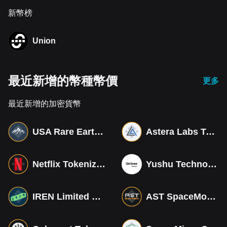
新幣榜
Union
最近新增的幣種幣價
更多
最近新增的加密貨幣
USA Rare Earth Tokenized bStocks
Astera Labs Tokenized bStocks
Netflix Tokenized bStocks
Yushu Technology Co (Derivatives)
IREN Limited Tokenized bStocks
AST SpaceMobile Tokenized bStocks