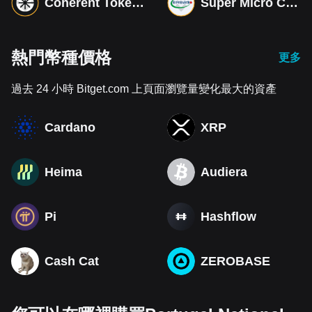
Coherent Tokenized bStocks
Super Micro Computer Tokenized bStocks
熱門幣種價格
更多
過去 24 小時 Bitget.com 上頁面瀏覽量變化最大的資產
Cardano
XRP
Heima
Audiera
Pi
Hashflow
Cash Cat
ZEROBASE