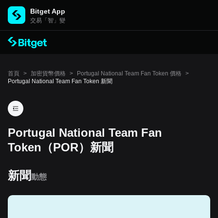
Bitget App
交易「智」變
首頁
>
加密貨幣價格
>
Portugal National Team Fan Token 價格
>
Portugal National Team Fan Token 新聞
Portugal National Team Fan
Token（POR）新聞
新聞
動態