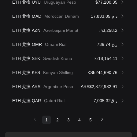
ETH 兌換 UYU
Uruguayan Peso
$77,200.35
ETH 兌換 MAD
Moroccan Dirham
د.م.17,833.85
ETH 兌換 AZN
Azerbaijani Manat
₼3,258.2
ETH 兌換 OMR
Omani Rial
ر.ع.736.74
ETH 兌換 SEK
Swedish Krona
kr18,154.11
ETH 兌換 KES
Kenyan Shilling
KSh244,690.76
ETH 兌換 ARS
Argentine Peso
ARS$2,872,932.91
ETH 兌換 QAR
Qatari Rial
ر.ق7,005.32
1
2
3
4
5