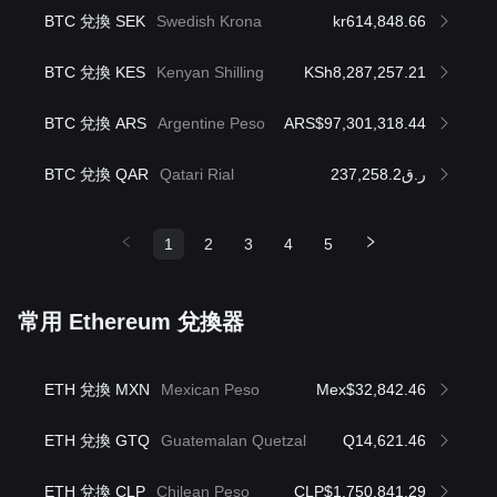
BTC 兌換 SEK
Swedish Krona
kr614,848.66
BTC 兌換 KES
Kenyan Shilling
KSh8,287,257.21
BTC 兌換 ARS
Argentine Peso
ARS$97,301,318.44
BTC 兌換 QAR
Qatari Rial
ر.ق237,258.2
1
2
3
4
5
常用 Ethereum 兌換器
ETH 兌換 MXN
Mexican Peso
Mex$32,842.46
ETH 兌換 GTQ
Guatemalan Quetzal
Q14,621.46
ETH 兌換 CLP
Chilean Peso
CLP$1,750,841.29