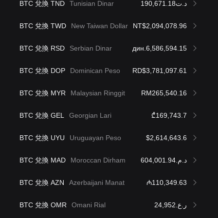
BTC 兌換 TND
Tunisian Dinar
د.ت190,671.18
BTC 兌換 TWD
New Taiwan Dollar
NT$2,094,078.96
BTC 兌換 RSD
Serbian Dinar
дин.6,586,594.15
BTC 兌換 DOP
Dominican Peso
RD$3,781,097.61
BTC 兌換 MYR
Malaysian Ringgit
RM265,540.16
BTC 兌換 GEL
Georgian Lari
₾169,743.7
BTC 兌換 UYU
Uruguayan Peso
$2,614,643.6
BTC 兌換 MAD
Moroccan Dirham
د.م.604,001.94
BTC 兌換 AZN
Azerbaijani Manat
₼110,349.63
BTC 兌換 OMR
Omani Rial
ر.ع.24,952