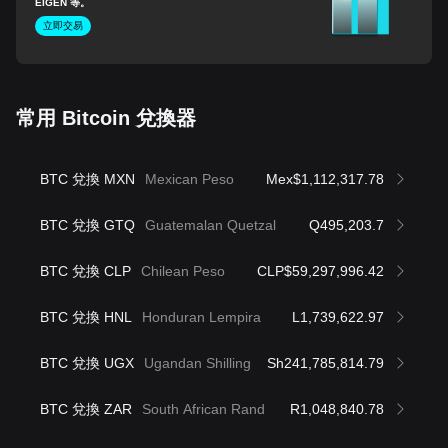
EIGEN 等。
立即交易
常用 Bitcoin 兌換器
BTC 兌換 MXN
Mexican Peso
Mex$1,112,317.78
BTC 兌換 GTQ
Guatemalan Quetzal
Q495,203.7
BTC 兌換 CLP
Chilean Peso
CLP$59,297,996.42
BTC 兌換 HNL
Honduran Lempira
L1,739,622.97
BTC 兌換 UGX
Ugandan Shilling
Sh241,785,814.79
BTC 兌換 ZAR
South African Rand
R1,048,840.78