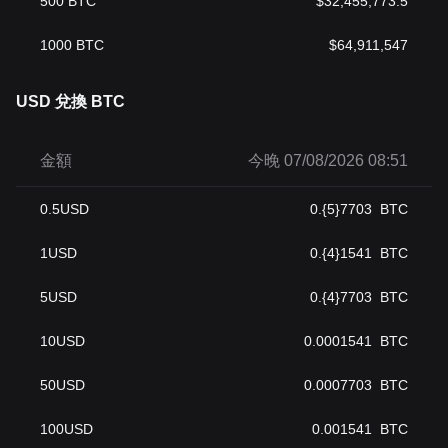
500
BTC
$
32,455,773.5
1000
BTC
$
64,911,547
USD 兌換 BTC
金額
今晚 07/08/2026 08:51
0.5
USD
0.{5}7703
BTC
1
USD
0.{4}1541
BTC
5
USD
0.{4}7703
BTC
10
USD
0.0001541
BTC
50
USD
0.0007703
BTC
100
USD
0.001541
BTC