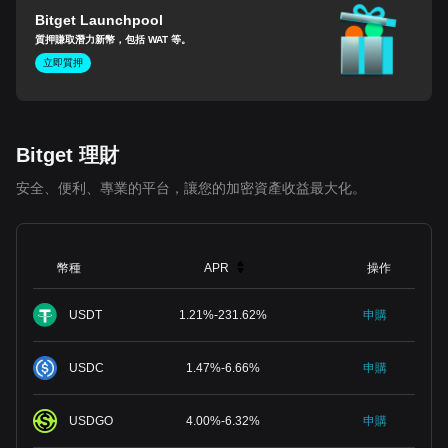
Bitget Launchpool
質押賺取潛力新幣，包括 WAT 等。
立即質押
Bitget 理財
安全、便利、專業的平台，讓您的加密資產收益最大化。
幣種
APR
操作
USDT
1.21
%
-
231.62
%
申購
USDC
1.47
%
-
6.66
%
申購
USDGO
4.00
%
-
6.32
%
申購