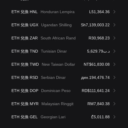
ETH 兌換 HNL
Honduran Lempira
L51,364.36
ETH 兌換 UGX
Ugandan Shilling
Sh7,139,003.22
ETH 兌換 ZAR
South African Rand
R30,968.23
ETH 兌換 TND
Tunisian Dinar
د.ت5,629.79
ETH 兌換 TWD
New Taiwan Dollar
NT$61,830.08
ETH 兌換 RSD
Serbian Dinar
дин.194,476.74
ETH 兌換 DOP
Dominican Peso
RD$111,641.24
ETH 兌換 MYR
Malaysian Ringgit
RM7,840.38
ETH 兌換 GEL
Georgian Lari
₾5,011.88