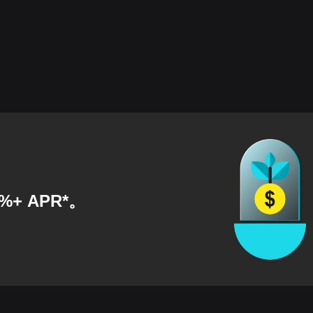
0%+ APR
*。