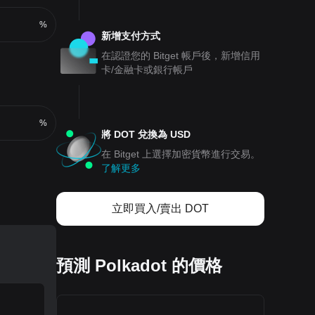
%
新增支付方式
在認證您的 Bitget 帳戶後，新增信用
卡/金融卡或銀行帳戶
%
將 DOT 兌換為 USD
在 Bitget 上選擇加密貨幣進行交易。
了解更多
立即買入/賣出 DOT
預測 Polkadot 的價格