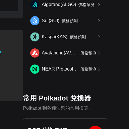
Algorand
(
ALGO
)
價格預測
Sui
(
SUI
)
價格預測
Kaspa
(
KAS
)
價格預測
Avalanche
(
AVAX
)
價格預測
NEAR Protocol
(
NEAR
)
價格預測
常用 Polkadot 兌換器
Polkadot 到各種法幣的常用換算。