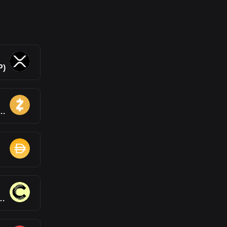
P)
sh(ZEC)
ton(CC)