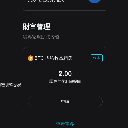
1 DOT 兌 €0.7085 EUR
財富管理
讓專家幫助您投資。
BTC 增強收益精選
保本
2.00
歷史年化利率範圍
加密貨幣交易
申購
查看更多