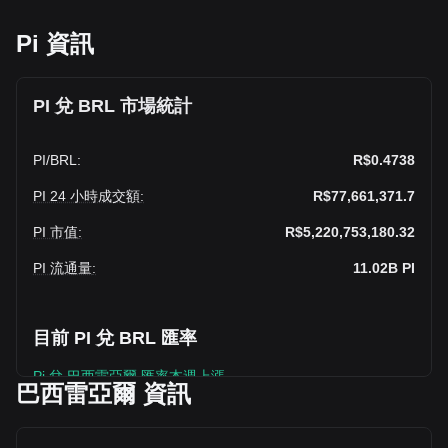
Pi 資訊
PI 兌 BRL 市場統計
PI
/
BRL
:
R$0.4738
PI 24 小時成交額
:
R$77,661,371.7
PI 市值
:
R$5,220,753,180.32
PI 流通量
:
11.02B
PI
目前 PI 兌 BRL 匯率
Pi 兌 巴西雷亞爾 匯率本週上漲。
巴西雷亞爾 資訊
Pi 的目前價格是 R$0.4738 / PI，總市值為11,018,123,000
PI，流通供應量為 Pi R$5,220,753,180.32 BRL。 的交易量在