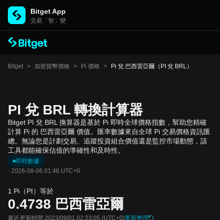
Bitget App
交易「智」變
Bitget
>
加密貨幣價格
>
Pi 價格
>
Pi 兌 巴西雷亞爾（PI 兌 BRL）
PI 兌 BRL 轉換計算器
Bitget PI 兌 BRL 換算器是基於 Pi 即時全球價格指數，幫助您精確
計算 Pi 的 巴西雷亞爾 價值。匯率數據來自全球 Pi 交易價格資訊匯
總。無論您是計劃交易、追蹤投資組合價值還是監控市場動態，該
工具都能確保估值的準確性和及時性。
即時數據
·
2026-08-06 01:46 UTC+0
1 Pi（PI）等於
0.4738
巴西雷亞爾
最近更新時間 2023/09/01 02:23:05
(UTC+0)
重新整理