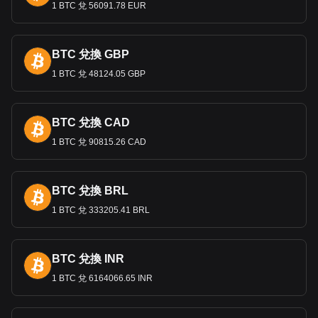
指標，影響貿易平衡、投資流動和經濟政策。
1 BTC 兌 56091.78 EUR
Bitget 加密貨幣與法幣兌換數據顯示，最受歡迎的 Pi
BTC 兌換 GBP
匯率是 PI 兌換 BRL，Pi 的貨幣代碼是 PI。立即使用
我們的加密貨幣計算器，查看您的加密貨幣可以兌換
1 BTC 兌 48124.05 GBP
成多少 BRL。
BTC 兌換 CAD
1 BTC 兌 90815.26 CAD
BTC 兌換 BRL
1 BTC 兌 333205.41 BRL
BTC 兌換 INR
1 BTC 兌 6164066.65 INR