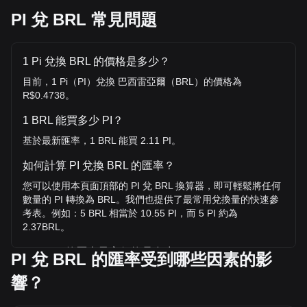
PI 兌 BRL 常見問題
1 Pi 兌換 BRL 的價格是多少？
目前，1 Pi（PI）兌換 巴西雷亞爾（BRL）的價格為
R$0.4738。
1 BRL 能買多少 PI？
基於最新匯率，1 BRL 能買 2.11 PI。
如何計算 PI 兌換 BRL 的匯率？
您可以使用本頁面頂部的 PI 兌 BRL 換算器，即可輕鬆將任何
數量的 PI 轉換為 BRL。我們也提供了最常用兌換量的快速參
考表。例如：5 BRL 相當於 10.55 PI，而 5 PI 約為
2.37BRL。
PI / BRL 的歷史最高價格是多少？
PI 兌 BRL 的匯率受到哪些因素的影
1 PI 兌 BRL 的歷史最高價為 R$15.32。1 PI / BRL 的價值是
響？
否還會超越目前的歷史最高價呢？讓我們拭目以待。