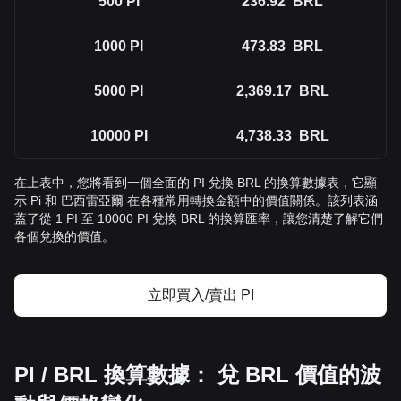
500
PI
236.92
BRL
1000
PI
473.83
BRL
5000
PI
2,369.17
BRL
10000
PI
4,738.33
BRL
在上表中，您將看到一個全面的 PI 兌換 BRL 的換算數據表，它顯
示 Pi 和 巴西雷亞爾 在各種常用轉換金額中的價值關係。該列表涵
蓋了從 1 PI 至 10000 PI 兌換 BRL 的換算匯率，讓您清楚了解它們
各個兌換的價值。
立即買入/賣出 PI
PI / BRL 換算數據： 兌 BRL 價值的波