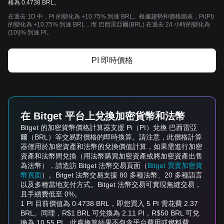
格為 0.4738 BRL。
在過去 1D 中，Pi 的變化為 +10.75% 到達 BRL。根據趨勢和價格圖表，Pi(PI)
的變化為 +10.75% 到達 BRL，而 巴西雷亞爾(BRL) 在過去 24 小時的變化為
{10\}% 到達 PI。
PI 即時價格
在 Bitget 平台上兌換加密貨幣和法幣
Bitget 的加密貨幣價格計算器支援 Pi（PI）兌換 巴西雷亞
爾（BRL）等交易對價格的即時換算。請注意，此價格計算
器僅用於加密資產和法幣的兌換價值計算，如果需進行加密
資產和法幣間兌換（用法幣購買加密資產或將加密資產出售
為法幣），請造訪 Bitget 法幣交易頁面（
Bitget 買賣加密貨
幣頁面
）。Bitget 法幣交易支援 80 多種法幣、20 多種語言
以及多種當地支付方式。Bitget 法幣交易可實現無縫交易，
且手續費低至 0%。
1 PI 目前價值為 0.4738 BRL，即您買入 5 PI 需花費 2.37
BRL。同理，R$1 BRL 可兌換為 2.11 PI，R$50 BRL 可兌
換為 10.55 PI，此處換算結果不包含平台費用或燃料費。