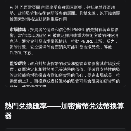
兌 BRL 的價格趨勢如何？
Pi 與 巴西雷亞爾 的匯率受多種因素影響，包括總體經濟趨
過去 7 天內，Pi（PI）的匯率上升了 12.20%。 過去 1 個月
勢、政策監管和技術創新等多個層面。具體來說，以下幾個關
內，Pi（PI）兌 巴西雷亞爾（BRL）的匯率下降了 18.59%。
鍵因素對價格波動起到重要作用：
市場情緒：
投資者的情緒和信心對 PI/BRL 的走勢有著直接影
響。當市場出現關於 PI 被廣泛採用或重大技術突破的利好消
息時，通常會引發市場樂觀情緒，推動 PI/BRL 上漲。反之，
監管打擊、安全漏洞等負面消息可能引發市場恐慌，導致
PI/BRL 下跌。
監管環境：
政府對加密貨幣的政策和監管直接影響其市場接受
度，從而決定其相對於美元等法幣的價值。明確且支持性的監
管政策能夠增強投資者對加密貨幣的信心，促進市場成長，推
動幣價上升。而模糊或過於嚴格的監管可能會阻礙加密貨幣的
發展，使其價值下降。
經濟指標：
發行法幣的國家總體經濟因素（如通膨率、利率和
經濟成長等關鍵指標）對法幣價值起決定性作用，間接影響
熱門兌換匯率——加密貨幣兌法幣換算
PI/BRL 的匯率。例如：高通膨可能削弱市場對法幣的信任，
器
促使投資者尋求比特幣等加密資產作為避險工具，進而推高其
價格。