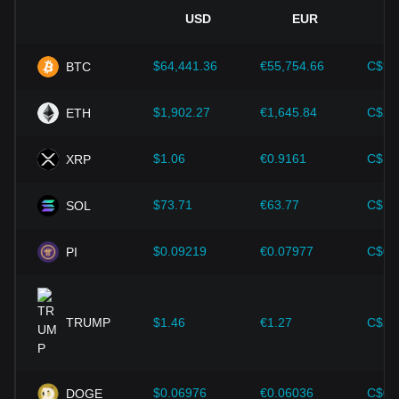
技術創新：
區塊鏈技術的持續發展、擴容方案的優化以及安全
性的提升，都為比特幣等加密貨幣的價值成長提供了強而有力
USD
EUR
的支撐。
$64,441.36
€55,754.66
C$90
BTC
投資者需深入了解這些因素，以避免做出錯誤決策。在綜合考
慮這些影響因素後，投資者也應密切注意 Pi 價格的未來趨
勢，並根據市場變化及時調整投資策略。
$1,902.27
€1,645.84
C$2,
ETH
$1.06
€0.9161
C$1.
XRP
$73.71
€63.77
C$10
SOL
$0.09219
€0.07977
C$0.
PI
TRUMP
$1.46
€1.27
C$2.
$0.06976
€0.06036
C$0.
DOGE