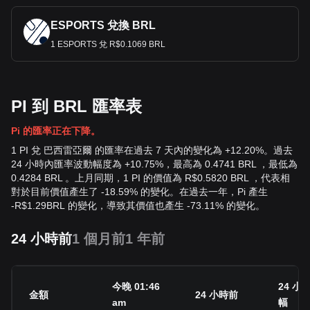
ESPORTS 兌換 BRL
1 ESPORTS 兌 R$0.1069 BRL
PI 到 BRL 匯率表
Pi 的匯率正在下降。
1 PI 兌 巴西雷亞爾 的匯率在過去 7 天內的變化為 +12.20%。過去
24 小時內匯率波動幅度為 +10.75%，最高為 0.4741 BRL ，最低為
0.4284 BRL 。上月同期，1 PI 的價值為 R$0.5820 BRL ，代表相
對於目前價值產生了 -18.59% 的變化。在過去一年，Pi 產生
-
R$
1.29
BRL
的變化，導致其價值也產生 -73.11% 的變化。
24 小時前
1 個月前
1 年前
今晚 01:46
24 小
金額
24 小時前
am
幅