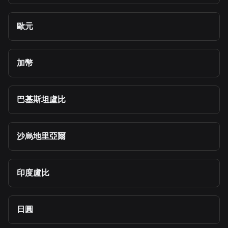
歐元
加幣
巴基斯坦盧比
沙烏地里亞爾
印度盧比
日圓