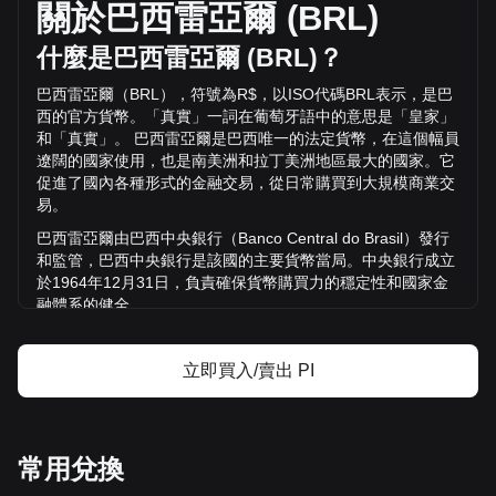
過去24小時內下跌了 Pi%（R$43,998,872.52 BRL），而同期
關於巴西雷亞爾
(BRL)
R$33,662,499.18 的交易量為 +130.71 。
什麼是巴西雷亞爾
(BRL)
？
透過 Bitget 了解更多 Pi 相關資訊
巴西雷亞爾（
BRL
），符號為
R$
，以
ISO
代碼
BRL
表示，是巴
西的官方貨幣。「真實」一詞在葡萄牙語中的意思是「皇家」
Pi 價格
和「真實」。
巴西雷亞爾是巴西唯一的法定貨幣，在這個幅員
Pi價格預測
遼闊的國家使用，也是南美洲和拉丁美洲地區最大的國家。它
什麼是 Pi（PI）？
促進了國內各種形式的金融交易，從日常購買到大規模商業交
Pi 收益計算器
易。
巴西雷亞爾由巴西中央銀行（
Banco Central do Brasil
）發行
和監管，巴西中央銀行是該國的主要貨幣當局。中央銀行成立
於
1964
年
12
月
31
日，負責確保貨幣購買力的穩定性和國家金
融體系的健全。
Blur
的發展歷
史為何？
立即買入/賣出 PI
現代巴西雷亞爾於
1994
年
7
月
1
日在伊塔馬爾
·
佛朗哥
(Itamar Franco)
擔任總統期間推出。這是穩定巴西經濟的重
大計畫
Plano Real
的一部分。該貨幣以
1
雷亞爾
= 2,750
克
魯塞羅雷亞爾的匯率取代克魯塞羅雷亞爾。最初，雷亞爾與美
常用兌換
元掛鉤，這有助於穩定其價值。然而，
1999
年，隨著俄羅斯債
務違約和隨之而來的全球金融危機，巴西被迫部分雷亞爾兌美