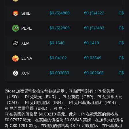
$0.{5}4880
€0.{5}4222
C$0.
SHIB
$0.{5}2869
€0.{5}2483
C$0.
PEPE
$0.1640
€0.1419
C$0.
XLM
$0.04102
€0.03549
C$0.
LUNA
$0.003083
€0.002668
C$0.
XCN
Bitget 加密貨幣兌換法幣數據顯示，Pi 熱門幣對有：PI 兌美元
（USD）、PI 兌歐元（EUR）、PI 兌英鎊（GBP)、PI 兌加拿大元
（CAD）、PI 兌印度盧比（INR）、PI 兌巴基斯坦盧比（PKR）、
PI 兌巴西雷亞爾（BRL）、PI 兌⋯⋯
Pi 在美國的價格是 $0.09219 美元。此外，Pi 在歐元區的價格為
€0.07977 歐元，在英國的價格為 £0.06843 英鎊，在加拿大的價格
為 C$0.1291 加元，在印度的價格為 ₹8.77 印度盧比，在巴基斯坦