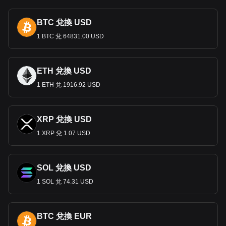
元匯率浮動。
巴西雷亞爾紙幣和硬幣
BTC 兌換 USD
巴西硬幣的面額有
1 BTC 兌 64831.00 USD
5
、
10
、
25
、
50
分和
1
雷亞爾。這些紙幣
由巴西中央銀行發行
，面額有
2
、
5
、
10
、
20
、
50
、
100
和
200
雷亞爾。這些便箋具有各種安全增強功能，旨在幫助視障
人士。
ETH 兌換 USD
巴西發行了多種紀念幣和紙幣，包括紀念葡萄牙登陸
500
週年
1 ETH 兌 1916.92 USD
的
10
雷亞爾紙幣和紀念
2016
年夏季奧運會的
1
雷亞爾硬
幣。
LUNC
和
USTC
有什麼關聯？
XRP 兌換 USD
1 XRP 兌 1.07 USD
巴西雷亞爾
(BRL)
和美元
(USD)
之間的關係是國際金融的一
個重要方面，特別是在匯率和貿易方面。最初，雷亞爾於
1994
年推出後與美元掛鉤，建立固定匯率以穩定巴西當時動
盪的經濟。這種掛鉤是巴西控制惡性通貨膨脹和促進經濟
穩定
SOL 兌換 USD
的更廣泛策略的一部分。
1 SOL 兌 74.31 USD
然而，
1999
年，由於外部經濟壓力，特別是俄羅斯債務危機，
巴西轉向浮動匯率制度。從那時起，雷亞爾兌美元的價值一直
受到市場力量的影響，包括巴西的經濟表現、通貨膨脹率、政
BTC 兌換 EUR
治穩定性和全球金融市場趨勢。美元
/
雷亞爾匯率是兩國的重要