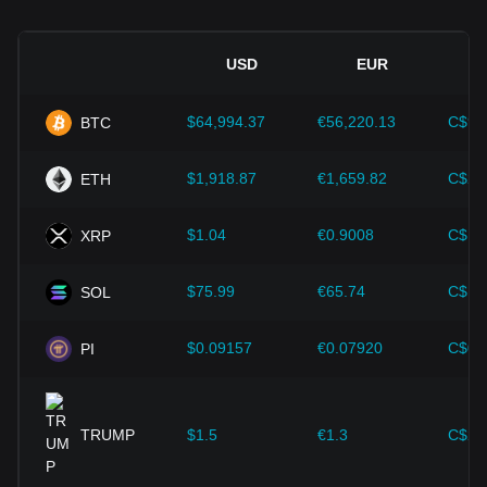
高其價格。
技術創新：
區塊鏈技術的持續發展、擴容方案的優化以及安全
性的提升，都為比特幣等加密貨幣的價值成長提供了強而有力
USD
EUR
的支撐。
$64,994.37
€56,220.13
C$90
BTC
投資者需深入了解這些因素，以避免做出錯誤決策。在綜合考
慮這些影響因素後，投資者也應密切注意 Pepe 價格的未來趨
勢，並根據市場變化及時調整投資策略。
$1,918.87
€1,659.82
C$2,
ETH
$1.04
€0.9008
C$1.
XRP
$75.99
€65.74
C$10
SOL
$0.09157
€0.07920
C$0.
PI
TRUMP
$1.5
€1.3
C$2.