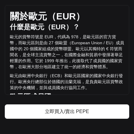
Pepe 的目前價格是 €0.PEPE2478 / PEPE，總市值為
413,772,350,000,000 {5}，流通供應量為 Pepe
€1,025,162,967.11 EUR。 的交易量在過去24小時內下跌了
關於歐元（
EUR
）
Pepe%（€-13,031,663.66 EUR），而同期 €92,912,750.58
的交易量為 -14.03 。
什麼是歐元（
EUR
）？
歐元的貨幣符號是
EUR
，代碼為
978
，是歐元區的官方貨
透過 Bitget 了解更多 Pepe 相關資訊
幣，而歐元區則是由
27
個歐盟（
European Union / EU
）成員
國中的
20
個國家組成的貨幣聯盟。歐元以其獨特的
€
符號而
Pepe 價格
聞名，是全球主流貨幣之一，在國際金融和貿易中發揮著舉足
Pepe價格預測
輕重的作用。它於
1999
年推出，此後取代了成員國的國家貨
什麼是 Pepe（PEPE）？
幣，在歐洲大部分地區建立了統一的經濟和貨幣體系。
Pepe 收益計算器
歐元由歐洲中央銀行（
ECB
）和歐元區國家的國家中央銀行發
行。歐洲央行總部位於德國的法蘭克福，是負責歐元區貨幣政
策的中央機關，並與成員國央行協同工作。
歐元區成員國
歐元區的國家包括：奧地利、比利時、克羅埃西亞、賽普勒
立即買入/賣出 PEPE
斯、愛沙尼亞、芬蘭、法國、德國、希臘、愛爾蘭、義大利、
拉脫維亞、立陶宛、盧森堡、馬爾他、荷蘭、葡萄牙、斯洛伐
克、斯洛維尼亞和西班牙。這些國家採用歐元作為唯一的法定
貨幣，以促進跨境經濟交易的順暢。