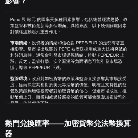
影響？
的價值是否還會超越目前的歷史最高價呢？讓我們拭目以待。
兌 EUR 的價格趨勢如何？
Pepe 與 歐元 的匯率受多種因素影響，包括總體經濟趨勢、政
過去 7 天內，Pepe（PEPE）的匯率上升了 3.80%。 過去 1
策監管和技術創新等多個層面。具體來說，以下幾個關鍵因素
個月內，Pepe（PEPE）兌 歐元（EUR）的匯率上升了
對價格波動起到重要作用：
9.62%。
市場情緒：
投資者的情緒和信心對 PEPE/EUR 的走勢有著直
接影響。當市場出現關於 PEPE 被廣泛採用或重大技術突破的
利好消息時，通常會引發市場樂觀情緒，推動 PEPE/EUR 上
漲。反之，監管打擊、安全漏洞等負面消息可能引發市場恐
慌，導致 PEPE/EUR 下跌。
監管環境：
政府對加密貨幣的政策和監管直接影響其市場接受
度，從而決定其相對於美元等法幣的價值。明確且支持性的監
管政策能夠增強投資者對加密貨幣的信心，促進市場成長，推
動幣價上升。而模糊或過於嚴格的監管可能會阻礙加密貨幣的
發展，使其價值下降。
經濟指標：
發行法幣的國家總體經濟因素（如通膨率、利率和
經濟成長等關鍵指標）對法幣價值起決定性作用，間接影響
熱門兌換匯率——加密貨幣兌法幣換算
PEPE/EUR 的匯率。例如：高通膨可能削弱市場對法幣的信
器
任，促使投資者尋求比特幣等加密資產作為避險工具，進而推