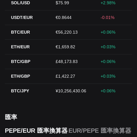
SOL/USD
$75.99
+2.98%
USDT/EUR
€0.8644
-0.01%
BTC/EUR
€56,220.13
+0.06%
ETH/EUR
€1,659.82
+0.03%
BTC/GBP
£48,173.83
+0.06%
ETH/GBP
£1,422.27
+0.03%
BTC/JPY
¥10,256,430.06
+0.06%
匯率
PEPE/EUR 匯率換算器
EUR/PEPE 匯率換算器