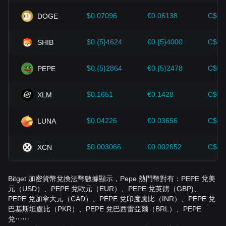
$0.07096
€0.06138
C$0.
DOGE
$0.{5}4624
€0.{5}4000
C$0.
SHIB
$0.{5}2864
€0.{5}2478
C$0.
PEPE
$0.1651
€0.1428
C$0.
XLM
$0.04226
€0.03656
C$0.
LUNA
$0.003066
€0.002652
C$0.
XCN
Bitget 加密貨幣兌換法幣數據顯示，Pepe 熱門幣對有：PEPE 兌美
元（USD）、PEPE 兌歐元（EUR）、PEPE 兌英鎊（GBP)、
PEPE 兌加拿大元（CAD）、PEPE 兌印度盧比（INR）、PEPE 兌
巴基斯坦盧比（PKR）、PEPE 兌巴西雷亞爾（BRL）、PEPE
兌⋯⋯