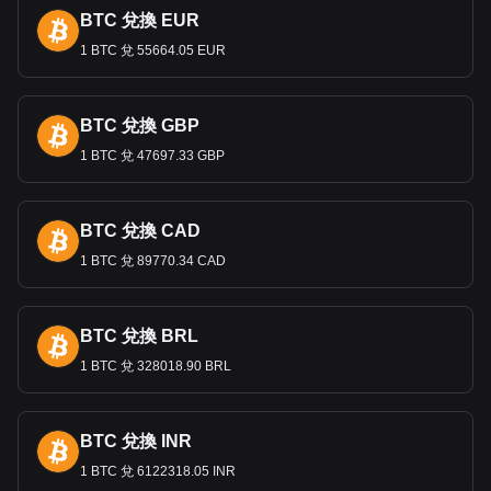
國際交易中的使用、作為全球中央銀行和金融機構持有的主要
BTC 兌換 EUR
儲備貨幣的作用，以及在全球金融市場的主導地位而言，美元
1 BTC 兌 55664.05 EUR
是首選貨幣。
然而，歐元緊跟在後，確實也是世界上最重要的貨幣之一。它
是由多個歐洲國家所組成的歐元區的官方貨幣。歐元是被廣泛
BTC 兌換 GBP
持有的第二大儲備貨幣，也是外匯市場上交易量僅次於美元的
第二大貨幣。
1 BTC 兌 47697.33 GBP
EUR
和
USD
之間有什麼關聯呢？
歐元（
EUR
）和美元（
USD
）之間的關聯性是全球金融格局的
BTC 兌換 CAD
基礎，主要取決於它們之間的匯率動態，而這個匯率也是世界
1 BTC 兌 89770.34 CAD
上監控和交易行為最為活躍的。該匯率會受到多種因素的影
響，包括分別由歐洲央行和聯準會規定的歐元區和美國經濟健
康狀況與貨幣政策。關鍵經濟指標、利率差異和政治事件，都
會大幅影響其關係。這兩種貨幣在國際貿易和投資中都發揮著
BTC 兌換 BRL
至關重要的作用，兩個地區的貿易平衡和經濟波動都會影響其
1 BTC 兌 328018.90 BRL
需求和價值。雖然美元通常被認為具有「避險」屬性，但歐元
在某些情況下也有相當的作用，它們的相對優勢會隨著全球經
濟的不確定性而改變。作
為全球主要的儲備貨幣，央行儲備分
配的變化可能會影響它們各自的價值。此外，美國和歐元區經
BTC 兌換 INR
濟體的相互依賴，意味著其中一方的發展可能會對另一方產生
1 BTC 兌 6122318.05 INR
重大影響，進而影響歐元兌美元的匯率。