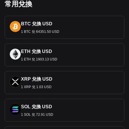
常用兌換
歐元的發展歷史為何？
歐元是根據歐盟在
1992
年簽訂的《馬斯垂克條約》所建立。
實體的歐元紙幣和硬幣於
2002
年
1
月
1
日開始流通，象徵著
BTC 兌換 USD
歐洲經濟整合邁出的一大步。該貨幣最初於
1999
年推出，用
於電子轉帳和會計用途，以
1 BTC 兌 64351.50 USD
1:1
的比例
取代歐洲通貨單位
（
ECU
）。
歐元的紙鈔和硬幣
ETH 兌換 USD
歐元紙幣和硬幣於
2002
年
1
月
1
日推出，是歐元（整個歐元
1 ETH 兌 1903.13 USD
區使用的貨幣）的實體代表。這些紙幣有七種面額（
5
歐元、
10
歐元、
20
歐元、
50
歐元、
100
歐元、
200
歐元和
500
歐
元），上面印著歐洲歷史各個時期的一系列建築風格，並且刻
意避免出現各成員國的象徵建築，以維護中立性。另一方面，
XRP 兌換 USD
歐元硬幣有八種面額（
1
、
2
、
5
、
10
、
20
和
50
分，以及
1
歐
1 XRP 兌 1.03 USD
元和
2
歐元），
其中一面是硬幣的價值，另一面則是發行國獨
有的設計，通常反映該國家的文
化和歷史象徵。這些硬幣由各
種合金製成，包括銅包鋼和北歐金，是整個歐元區成員國的法
SOL 兌換 USD
定貨幣。
歐元是世界上最常用的貨幣嗎？
1 SOL 兌 72.91 USD
不，美元（
USD
）是全球使用最廣泛的貨幣，而非歐元。以在