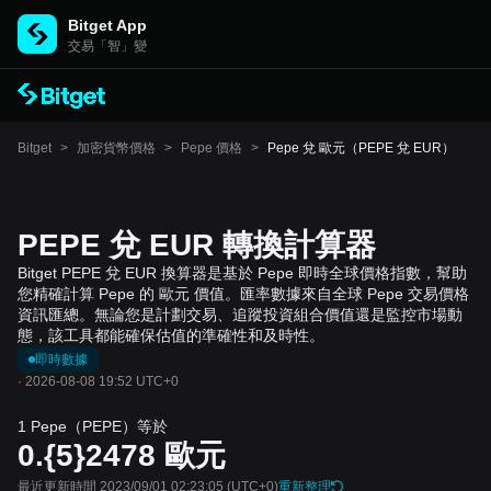
Bitget App
交易「智」變
Bitget
>
加密貨幣價格
>
Pepe 價格
>
Pepe 兌 歐元（PEPE 兌 EUR）
PEPE 兌 EUR 轉換計算器
Bitget PEPE 兌 EUR 換算器是基於 Pepe 即時全球價格指數，幫助
您精確計算 Pepe 的 歐元 價值。匯率數據來自全球 Pepe 交易價格
資訊匯總。無論您是計劃交易、追蹤投資組合價值還是監控市場動
態，該工具都能確保估值的準確性和及時性。
即時數據
·
2026-08-08 19:52 UTC+0
1 Pepe（PEPE）等於
0.{5}2478
歐元
最近更新時間 2023/09/01 02:23:05
(UTC+0)
重新整理