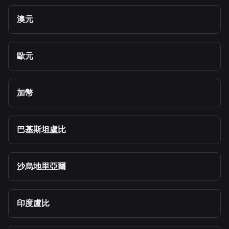
澳元
歐元
加幣
巴基斯坦盧比
沙烏地里亞爾
印度盧比