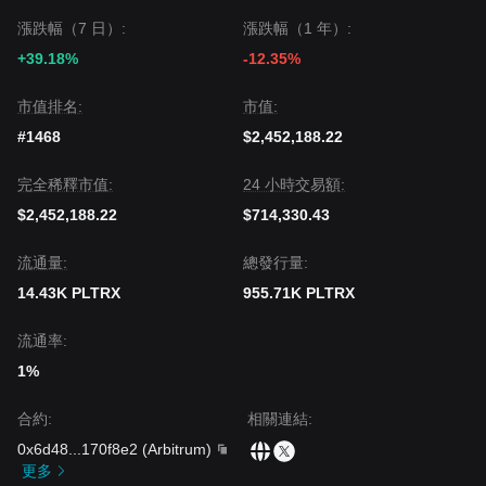
漲跌幅（7 日）:
漲跌幅（1 年）:
+39.18%
-12.35%
市值排名:
市值:
#1468
$2,452,188.22
完全稀釋市值:
24 小時交易額:
$2,452,188.22
$714,330.43
流通量:
總發行量:
14.43K PLTRX
955.71K PLTRX
流通率:
1%
合約
:
相關連結
:
0x6d48
...
170f8e2
(
Arbitrum
)
更多