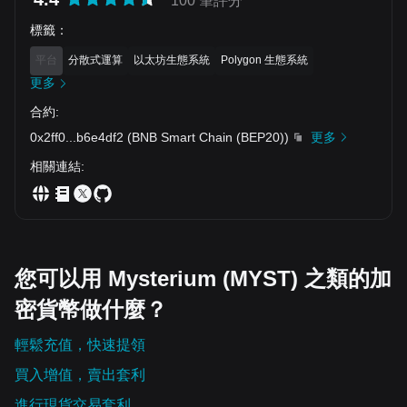
100 筆評分
標籤
：
平台
分散式運算
以太坊生態系統
Polygon 生態系統
更多
合約
:
0x2ff0
...
b6e4df2
(
BNB Smart Chain (BEP20)
)
更多
相關連結
:
您可以用 Mysterium (MYST) 之類的加
密貨幣做什麼？
輕鬆充值，快速提領
買入增值，賣出套利
進行現貨交易套利