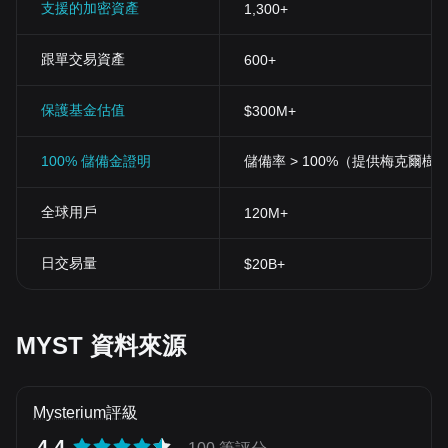
支援的加密資產
1,300+
跟單交易資產
600+
保護基金估值
$300M+
100% 儲備金證明
儲備率 > 100%（提供梅克爾樹
全球用戶
120M+
日交易量
$20B+
MYST 資料來源
Mysterium評級
4.4