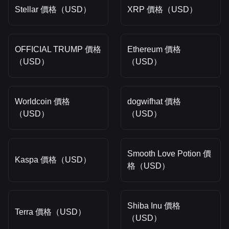
Stellar 價格（USD）
XRP 價格（USD）
OFFICIAL TRUMP 價格
Ethereum 價格
（USD）
（USD）
Worldcoin 價格
dogwifhat 價格
（USD）
（USD）
Smooth Love Potion 價
Kaspa 價格（USD）
格（USD）
Shiba Inu 價格
Terra 價格（USD）
（USD）