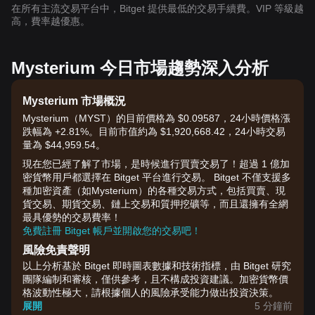
在所有主流交易平台中，Bitget 提供最低的交易手續費。VIP 等級越
高，費率越優惠。
Mysterium 今日市場趨勢深入分析
Mysterium 市場概況
Mysterium（MYST）的目前價格為 $0.09587，24小時價格漲
跌幅為 +2.81%。目前市值約為 $1,920,668.42，24小時交易
量為 $44,959.54。
現在您已經了解了市場，是時候進行買賣交易了！超過 1 億加
密貨幣用戶都選擇在 Bitget 平台進行交易。 Bitget 不僅支援多
種加密資產（如Mysterium）的各種交易方式，包括買賣、現
貨交易、期貨交易、鏈上交易和質押挖礦等，而且還擁有全網
最具優勢的交易費率！
免費註冊 Bitget 帳戶並開啟您的交易吧！
風險免責聲明
以上分析基於 Bitget 即時圖表數據和技術指標，由 Bitget 研究
團隊編制和審核，僅供參考，且不構成投資建議。加密貨幣價
格波動性極大，請根據個人的風險承受能力做出投資決策。
展開
5 分鐘前