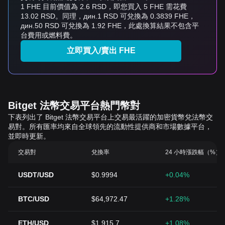
1 FHE 目前價值為 2.6 RSD，即您買入 5 FHE 需花費
13.02 RSD。同理，дин.1 RSD 可兌換為 0.3839 FHE，
дин.50 RSD 可兌換為 1.92 FHE，此處換算結果不包含平
台費用或燃料費。
立即買入/賣出 FHE
Bitget 法幣交易平台熱門幣對
下表列出了 Bitget 法幣交易平台上交易最活躍的加密貨幣兌法幣交
易對。所有匯率均來自全球領先的流動性提供商和市場數據平台，
並即時更新。
交易對
兌換率
24 小時漲跌幅（%）
USDT/USD
$0.9994
+0.04%
BTC/USD
$64,972.47
+1.28%
ETH/USD
$1,915.7
+1.08%