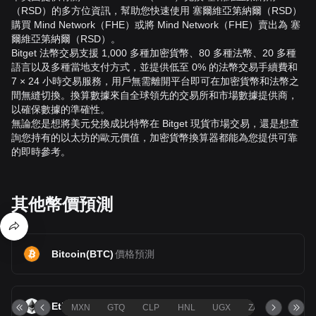
（RSD）的多方位資訊，幫助您快速使用 塞爾維亞第納爾（RSD）
購買 Mind Network（FHE）或將 Mind Network（FHE）賣出為 塞
爾維亞第納爾（RSD）。
Bitget 法幣交易支援 1,000 多種加密貨幣、80 多種法幣、20 多種
語言以及多種當地支付方式，並提供低至 0% 的法幣交易手續費和
7 × 24 小時交易服務，用戶無需離開平台即可在加密貨幣和法幣之
間無縫切換。換算數據來自全球領先的交易所和市場數據提供商，
以確保數據的準確性。
無論您是想將美元兌換成比特幣在 Bitget 現貨市場交易，還是想查
詢您持有的以太坊的歐元價值，加密貨幣換算器都能為您提供可靠
的即時參考。
其他幣價預測
Bitcoin
(
BTC
)
價格預測
Ethereum
(
ETH
)
價格預測
MXN
GTQ
CLP
HNL
UGX
ZAR
TND