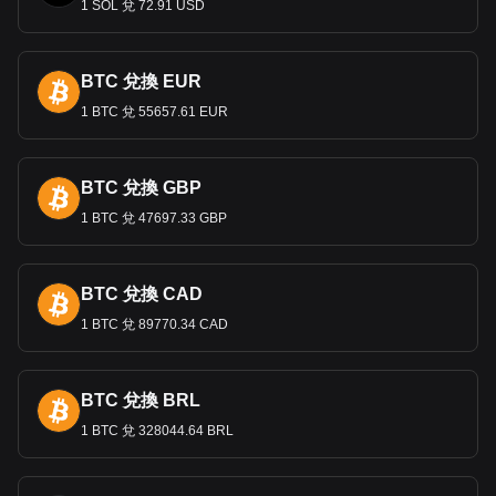
在國外工作，特別是在西歐工作的塞爾維亞人的匯款是外國收
1 SOL 兌 72.91 USD
入的重要來源。這些匯款兌換成第納爾後，可以養活許多家
庭，為國家經濟做出貢獻，為應對經濟衝擊提供重要緩衝。
BTC 兌換 EUR
Bitget 加密貨幣與法幣兌換數據顯示，最受歡迎的
1 BTC 兌 55657.61 EUR
Mind Network 匯率是 FHE 兌換 RSD，Mind Network
的貨幣代碼是 FHE。立即使用我們的加密貨幣計算
器，查看您的加密貨幣可以兌換成多少 RSD。
BTC 兌換 GBP
1 BTC 兌 47697.33 GBP
BTC 兌換 CAD
1 BTC 兌 89770.34 CAD
BTC 兌換 BRL
1 BTC 兌 328044.64 BRL