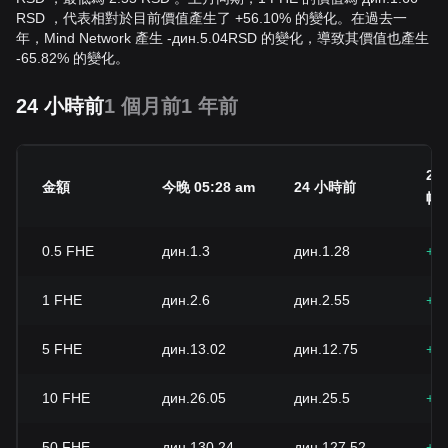
RSD ，代表相對於目前價值產生了 +56.10% 的變化。在過去一
年，Mind Network 產生
-
дин.
5.04
RSD
的變化，導致其價值也產生
-65.82% 的變化。
24 小時前
1 個月前
1 年前
24
金額
今晚 05:28 am
24 小時前
幅
0.5
FHE
дин.1.3
дин.1.28
+2
1
FHE
дин.2.6
дин.2.55
+2
5
FHE
дин.13.02
дин.12.75
+2
10
FHE
дин.26.05
дин.25.5
+2
50
FHE
дин.130.24
дин.127.52
+2