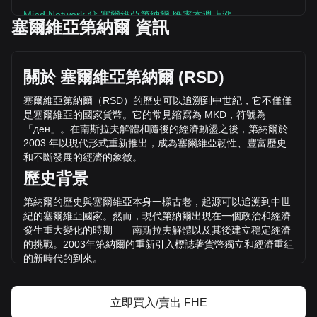
Mind Network 兌 塞爾維亞第納爾 匯率本週上漲。
塞爾維亞第納爾 資訊
Mind Network 的目前價格是 дин.2.6 / FHE，總市值為
517,219,400 FHE，流通供應量為 Mind Network
дин.1,347,291,293.14 RSD。 的交易量在過去24小時內下跌
關於
塞爾維亞第納爾
(RSD)
了 Mind Network%（дин.-87,205,147.13 RSD），而同期
дин.635,323,559.75 的交易量為 -13.73 。
塞爾維亞第納爾（
RSD
）的歷史可以追溯到中世紀，它不僅僅
是塞爾維亞的國家貨幣。它的常見縮寫為
MKD
，符號為
「
ден
」。在南斯拉夫解體和隨後的經濟動盪之後，第納爾於
透過 Bitget 了解更多 Mind Network 相關資訊
2003
年以現代形式重新推出，成為塞爾維亞韌性、豐富歷史
和不斷發展的經濟的象徵。
Mind Network 價格
歷史背景
Mind Network價格預測
什麼是 Mind Network（FHE）？
第納爾的歷史與塞爾維亞本身一樣古老，起源可以追溯到中世
Mind Network 收益計算器
紀的塞爾維亞國家。然而，現代第納爾出現在一個政治和經濟
發生重大變化的時期
——
南斯拉夫解體以及其後建立穩定經濟
的挑戰。
2003
年第納爾的重新引入標誌著貨幣獨立和經濟重組
的新時代的到來。
設計與象徵意義
立即買入/賣出 FHE
塞爾維亞第納爾的設計融入了塞爾維亞豐富的文化和歷史遺產