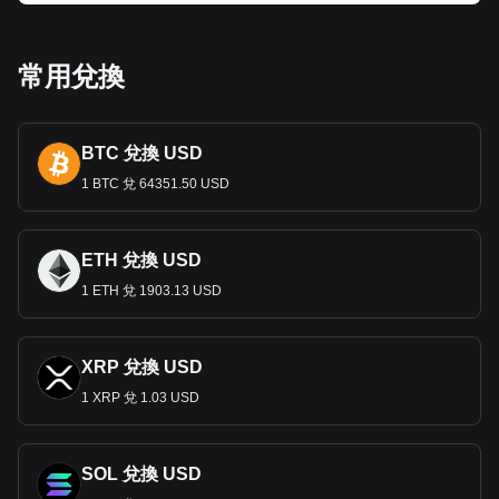
的元素。紙幣和硬幣上印有來自科學、藝術和政治等各領域的
塞爾維亞著名人物，以及建築和文化地標。這些設計不僅僅是
為了方便交易；他們講述塞爾維亞的過去和現在的故事，培養
民族認同感和自豪感。
常用兌換
經濟作用
迪納爾在塞爾維亞經濟中發揮著舉足輕重的作用，塞爾維亞經
BTC 兌換 USD
濟已逐漸從國營模式轉向市場驅動模式。該貨幣支持能源、農
業和製造業等關鍵部門，並在促進對塞爾維亞發展至關重要的
1 BTC 兌 64351.50 USD
貿易、投資和經濟活動方面發揮了不可或缺的作用。
貨幣政策與通貨膨脹
ETH 兌換 USD
第納爾由塞爾維亞國家銀行管理，度
過了高通膨和經濟不穩定
1 ETH 兌 1903.13 USD
時期。央行的貨幣政策旨在穩定貨幣、控制通膨並支持永續經
濟成長，這對於維持公眾和投資者信心至關重要。
國際貿易與塞爾維亞第納爾
XRP 兌換 USD
迪納爾的穩定對國際貿易至關重要，特別是塞爾維亞的出口產
1 XRP 兌 1.03 USD
品，包括汽車、機械和農產品。穩定的匯率對於維持有競爭力
的出口價格和吸引外國投資來說至關重要。
匯款和經濟影響
SOL 兌換 USD