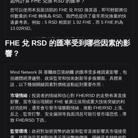
如何計算 FHE 兌換 RSD 的匯率？
您可以使用本頁面頂部的 FHE 兌 RSD 換算器，即可輕鬆將任
何數量的 FHE 轉換為 RSD。我們也提供了最常用兌換量的快
速參考表。例如：5 RSD 相當於 1.92 FHE，而 5 FHE 約為
13.02RSD。
FHE / RSD 的歷史最高價格是多少？
FHE 兌 RSD 的匯率受到哪些因素的影
1 FHE 兌 RSD 的歷史最高價為 дин.28.65。1 FHE / RSD 的
響？
價值是否還會超越目前的歷史最高價呢？讓我們拭目以待。
Mind Network 兌 RSD 的價格趨勢如何？
Mind Network 與 塞爾維亞第納爾 的匯率受多種因素影響，包
過去 7 天內，Mind Network（FHE）的匯率上升了 23.38%。
括總體經濟趨勢、政策監管和技術創新等多個層面。具體來
過去 1 個月內，Mind Network（FHE）兌 塞爾維亞第納爾
說，以下幾個關鍵因素對價格波動起到重要作用：
（RSD）的匯率上升了 56.10%。
市場情緒：
投資者的情緒和信心對 FHE/RSD 的走勢有著直接
影響。當市場出現關於 FHE 被廣泛採用或重大技術突破的利
好消息時，通常會引發市場樂觀情緒，推動 FHE/RSD 上漲。
反之，監管打擊、安全漏洞等負面消息可能引發市場恐慌，導
致 FHE/RSD 下跌。
監管環境：
政府對加密貨幣的政策和監管直接影響其市場接受
度，從而決定其相對於美元等法幣的價值。明確且支持性的監