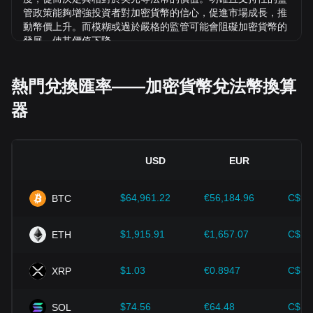
管政策能夠增強投資者對加密貨幣的信心，促進市場成長，推
動幣價上升。而模糊或過於嚴格的監管可能會阻礙加密貨幣的
發展，使其價值下降。
經濟指標：
發行法幣的國家總體經濟因素（如通膨率、利率和
經濟成長等關鍵指標）對法幣價值起決定性作用，間接影響
熱門兌換匯率——加密貨幣兌法幣換算
FHE/RSD 的匯率。例如：高通膨可能削弱市場對法幣的信
器
任，促使投資者尋求比特幣等加密資產作為避險工具，進而推
高其價格。
技術創新：
區塊鏈技術的持續發展、擴容方案的優化以及安全
性的提升，都為比特幣等加密貨幣的價值成長提供了強而有力
USD
EUR
的支撐。
$64,961.22
€56,184.96
C$90
BTC
投資者需深入了解這些因素，以避免做出錯誤決策。在綜合考
慮這些影響因素後，投資者也應密切注意 Mind Network 價格
的未來趨勢，並根據市場變化及時調整投資策略。
$1,915.91
€1,657.07
C$2,
ETH
$1.03
€0.8947
C$1.
XRP
$74.56
€64.48
C$10
SOL