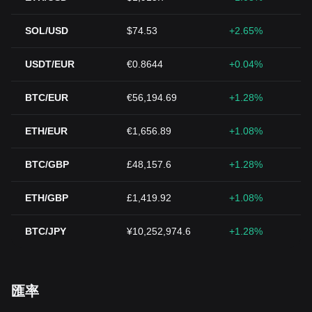
SOL/USD
$74.53
+2.65%
USDT/EUR
€0.8644
+0.04%
BTC/EUR
€56,194.69
+1.28%
ETH/EUR
€1,656.89
+1.08%
BTC/GBP
£48,157.6
+1.28%
ETH/GBP
£1,419.92
+1.08%
BTC/JPY
¥10,252,974.6
+1.28%
匯率