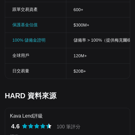
跟單交易資產
600+
保護基金估值
$300M+
100% 儲備金證明
儲備率 > 100%（提供梅克爾樹
全球用戶
120M+
日交易量
$20B+
HARD 資料來源
Kava Lend評級
4.6
100 筆評分