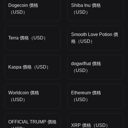
Dogecoin 價格
Shiba Inu 價格
（USD）
（USD）
Smooth Love Potion 價
Terra 價格（USD）
格（USD）
dogwifhat 價格
Kaspa 價格（USD）
（USD）
Worldcoin 價格
Ethereum 價格
（USD）
（USD）
OFFICIAL TRUMP 價格
XRP 價格（USD）