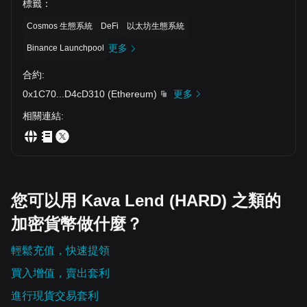
標籤
：
Cosmos 生態系統
DeFi
以太坊生態系統
更多
Binance Launchpool
合約
:
0x1C70
...
D4cD310
(
Ethereum
)
更多
相關連結
:
您可以用 Kava Lend (HARD) 之類的
加密貨幣做什麼？
輕鬆充值，快速提領
買入增值，賣出套利
進行現貨交易套利