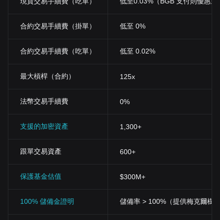
現貨交易手續費（吃單）
低至0.03%（BGB 支付則優惠至 0
世界的大逃殺和競技團隊遊戲，豐富了遊戲體驗的多樣性和深度。
將
NFT
融入遊戲體驗中後，玩家可發現並交易具有實際價值的戰利品
寶箱，參加比賽以獲取稀有
NFT
和
KATA
代幣，甚至成為直播主或內
合約交易手續費（掛單）
低至 0%
容創作者。這些多元玩法不僅為遊戲增添意義，還教育年輕世代關於
「邊玩邊賺」、區塊鏈和
DeFi
等概念。
Katana In
u
的模型涵蓋了遊
合約交易手續費（吃單）
低至 0.02%
玩、賺錢和學習的範式，使其在遊戲產業中獨樹一幟。
此外，
Katana Inu
的
NFT
市場也和遊戲平台協同運作，為用戶提供全
面的生態系。玩家透過參與獲得獎勵，從而縮小了傳統遊戲與金融投
最大槓桿（合約）
125x
之間的差距。該平台的設計迎合了遊戲玩家和交易者的需求，提供了
入加密貨幣世界的各種方式，而無需深厚的技術知識或投資經驗。
什麼是
KATA
代幣？
法幣交易手續費
0%
KATA
是
Katana Inu
生態系的主要代幣，作為遊戲和
NFT
市場內交易
的主要貨幣，支援遊戲內道具和數位藝術品的購買、交易和銷售。此
支援的加密資產
1,300+
外，
KATA
代幣還可用於在遊戲中質押，為玩家提供更多方式賺取獎勵
和參與生態系。
KATA
的總供應量為
500
億枚。
Katana Inu
的價格是由什麼決定？
跟單交易資產
600+
如同區塊鏈生態系中的任何代幣，
Katana Inu
的價格受到供需動態複
作用影響，也常被加密貨幣世界中最新消息和發展左右。
Web3
的創
保護基金估值
$300M+
以及代幣與遊戲和
NFT
市場的整合，對其估值產生了重大影響。加密
貨幣監管、市場波動以及加密貨幣分析的更廣泛趨勢等也是關鍵因素
100% 儲備金證明
儲備率 > 100%（提供梅克爾樹
隨著
Katana Inu
迎接加密貨幣採用的浪潮，其價格也會根據加密貨幣
圖表和預測而波動，
反映出社群對
Katana Inu
作為
2024
年及未來值