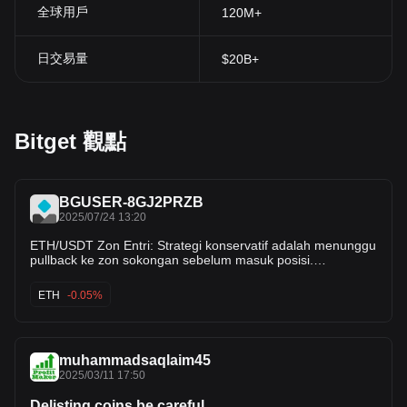
投資的加密項目的觀點。
全球用戶
120M+
此外，安全問題和區塊鏈技術的最新發展則會直接影響投資者的信心
從而影響
Katana Inu
的市場價格。加密貨幣價格預測通常來自詳細的
加密貨幣分析，能讓潛在投資人深入了解代幣的未來表現。隨著加密
日交易量
$20B+
幣領域新法規的推出和採用率日益增加，
Katana Inu
的價格將持續受
這些外部壓力及其在
Web3
領域固有價值主張的影響，這也突顯出投
人隨時掌握最新消息和加密貨幣趨勢的重要性。
對投資或交易
Katana Inu
感興
趣的人可能會好奇：在哪裡可以購買
Bitget 觀點
KATA
？您可以在
Bitget
等領先交易所中購買
KATA
，
Bitget
為加密貨
愛好者提供了一個安全且用戶友善的平台。
BGUSER-8GJ2PRZB
2025/07/24 13:20
ETH/USDT Zon Entri: Strategi konservatif adalah menunggu
pullback ke zon sokongan sebelum masuk posisi.
Kemasukan ideal adalah sekitar $3,600–$3,625, iaitu
berhampiran kawasan EMA20/50 dan sokongan segitiga.
ETH
-0.05%
Cari tanda lantunan (contoh candle reversal bullish atau RSI
mula meningkat) di zon ini untuk entri panjang (buy).
(Alternatif: Bagi yang agresif, boleh pertimbang entri pada
breakout bersih di atas ~$3,790–$3,800 – iaitu selepas
muhammadsaqlaim45
harga menutup dengan meyakinkan di atas rintangan
segitiga – disertai volum tinggi sebagai pengesahan
2025/03/11 17:50
penembusan).* Henti Rugi (SL): Letakkan Stop Loss di
bawah paras sokongan penting terhampir untuk melindungi
Delisting coins be careful