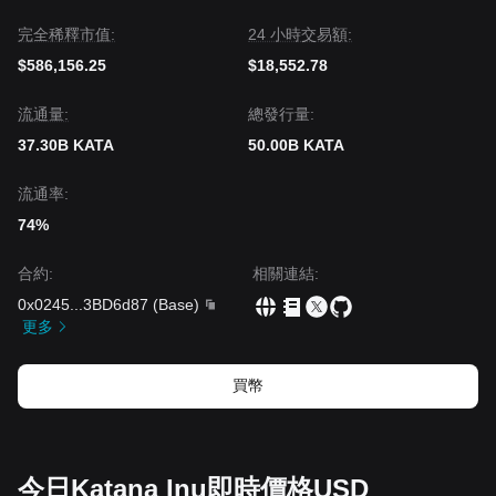
完全稀釋市值:
24 小時交易額:
$586,156.25
$18,552.78
流通量:
總發行量:
37.30B KATA
50.00B KATA
流通率:
74%
合約
:
相關連結
:
0x0245
...
3BD6d87
(
Base
)
更多
買幣
今日Katana Inu即時價格USD