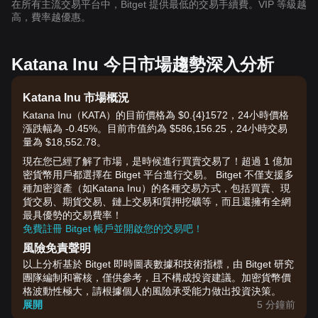
在所有主流交易平台中，Bitget 提供最低的交易手續費。VIP 等級越
高，費率越優惠。
Katana Inu 今日市場趨勢深入分析
Katana Inu 市場概況
Katana Inu（KATA）的目前價格為 $0.{​4}1572，24小時價格
漲跌幅為 -0.45%。目前市值約為 $586,156.25，24小時交易
量為 $18,552.78。
現在您已經了解了市場，是時候進行買賣交易了！超過 1 億加
密貨幣用戶都選擇在 Bitget 平台進行交易。 Bitget 不僅支援多
種加密資產（如Katana Inu）的各種交易方式，包括買賣、現
貨交易、期貨交易、鏈上交易和質押挖礦等，而且還擁有全網
最具優勢的交易費率！
免費註冊 Bitget 帳戶並開啟您的交易吧！
風險免責聲明
以上分析基於 Bitget 即時圖表數據和技術指標，由 Bitget 研究
團隊編制和審核，僅供參考，且不構成投資建議。加密貨幣價
格波動性極大，請根據個人的風險承受能力做出投資決策。
展開
5 分鐘前