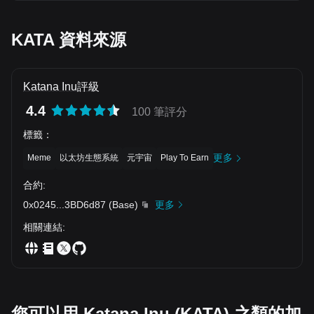
BOND/USDT, MCHC/USDT, CAGA/USDT, 10SET/USDT,
jarak antara entri dan SL $150, saiz posisi = $5/$150 ≈
JOY/USDT, SALD/USDT, CBPAY/USDT, MSTR/USDT,
0.0333 ETH. Untuk risiko $7.50, ≈ 0.05 ETH. Ini lebih
FURY/USDT, GUI/USDT, COMAI/USDT, APRS/USDT,
kurang bersamaan $120 – $180 nilai posisi pada harga
TUP/USDT, HIPP/USDT, GEMS/USDT, BLS/USDT,
KATA 資料來源
entri. Saiz ini memastikan jika SL terkena, kerugian terhad
FORT/USDT, DUEL/USDT, PAW/USDT, XPLA/USDT,
pada ~$5-$7.50 sahaja. Penting untuk tidak membesarkan
HELLO/USDT, SEAM/USDT, OMNIA/USDT, HAPPY/USDT,
posisi melebihi had risiko – kekalkan disiplin 1-1.5% risiko
ELIZA/USDT, SHOGGOTH/USDT, SCIHUB/USDT
per trade seperti rancangan.
Katana Inu評級
4.4
100 筆評分
標籤
：
更多
Meme
以太坊生態系統
元宇宙
Play To Earn
合約
:
0x0245
...
3BD6d87
(
Base
)
更多
相關連結
:
您可以用 Katana Inu (KATA) 之類的加