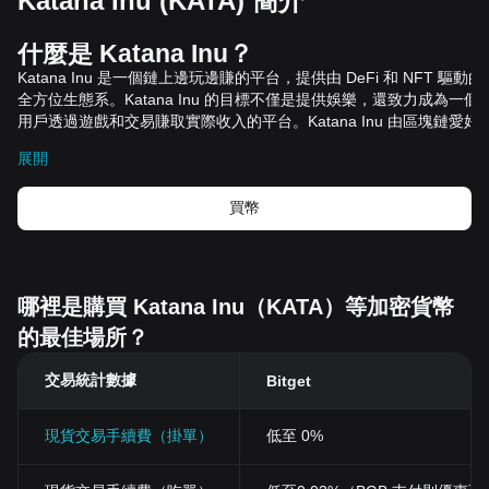
Katana Inu (KATA) 簡介
什麼是
Katana Inu
？
Katana Inu
是一個鏈上邊玩邊賺的平台，提供由
DeFi
和
NFT
驅動的
全方位生態系。
Katana Inu
的目標不僅是提供娛樂，還致力成為一個
用戶透過遊戲和交易賺取實際收入的平台。
Katana Inu
由區塊鏈愛好
和交易者組成的團隊
Chain Vision Games
開發，代表了線上遊戲的新
展開
時代，樂趣與金融機會在此共存。
Katana Inu
平台的核心是其
NFT
市場，是一個促進非同質化代幣
買幣
（
NFT
）交易的動態空間。該市場作為遊戲世界和數位藝術家之間的
樑，為出售藝術品換取
ETH
、
KATA
（
Katana Inu
的原生代幣）、穩
幣或其他原生代幣提供了一個平台。遊戲資產和數位藝術品交易的整
彰顯了
Katana Inu
的創新模式，使其成為一個對遊戲玩家、交易者和
藝術家等有吸引力的生態系。
哪裡是購買 Katana Inu（KATA）等加密貨幣
相關資源
的最佳場所？
官方文件：
https://www.katanainu.com/assets/resources/katanainuwhitepaper.p
交易統計數據
Bitget
官方網站：
https://www.katanainu.com/
Katana Inu
如何運作？
Katana Inu
的
核心吸引力在於
3D
遊戲體驗，兼具高檔繪圖和逼真的
現貨交易手續費（掛單）
低至 0%
覺效果。遊戲引入了獨特的角色和武器，皆可鑄造為
NFT
，為遊戲體
增添了所有權和可交易性。
Katana Inu
擁有豐富的遊戲模式，包括開