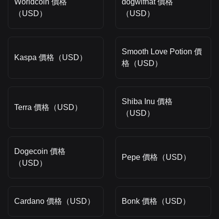
Worldcoin 價格
dogwifhat 價格
（USD）
（USD）
Smooth Love Potion 價
Kaspa 價格（USD）
格（USD）
Shiba Inu 價格
Terra 價格（USD）
（USD）
Dogecoin 價格
Pepe 價格（USD）
（USD）
Cardano 價格（USD）
Bonk 價格（USD）