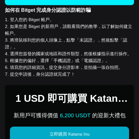
如何在 Bitget 完成身分認證以防範詐騙
1
.
登入您的 Bitget 帳戶。
2
.
如果您是 Bitget 的新用戶，請觀看我們的教學，以了解如何建立
帳戶。
3
.
將滑鼠移到您的個人頭像上，點擊「未認證」，然後點擊「認
證」。
4
.
選擇您簽發的國家或地區和證件類型，然後根據指示進行操作。
5
.
根據您的偏好，選擇「手機認證」或「電腦認證」。
6
.
填寫您的詳細資訊，提交身分證影本，並拍攝一張自拍照。
7
.
提交申請後，身分認證就完成了！
1 USD 即可購買 Katana
Inu
新用戶可獲得價值
6,200 USDT
的迎新大禮包
立即購買 Katana Inu