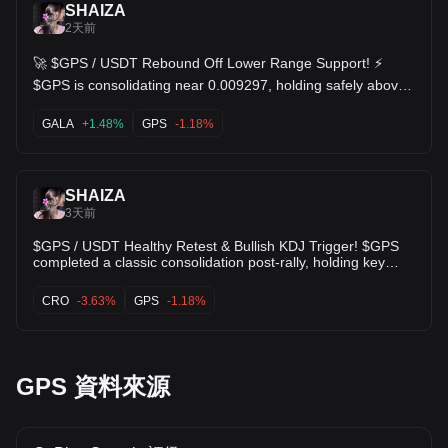
SHAIZA
2天前
🚀 $GPS / USDT Rebound Off Lower Range Support! ⚡️
$GPS is consolidating near 0.009297, holding safely above
the lower support floor at 0.009127. 🟢 KDJ indicator curving
GALA
+1.48%
GPS
-1.18%
up from oversold levels, signaling building buyer demand 📊
Price preparing for a retest of the moving average cluster
around 0.00938 🎯 Target 1: 0.009461 (VWAP line) 🎯
Target 2: 0.009792 (Resistance level) $GALA $AVAX
SHAIZA
3天前
$GPS / USDT Healthy Retest & Bullish KDJ Trigger! $GPS
completed a classic consolidation post-rally, holding key
structural support above $0.00855. The KDJ indicator just
triggered a strong bullish crossover with J expanding to
CRO
-3.63%
GPS
-1.18%
50.09, signaling fresh momentum entering the market! 📊
Technical Metrics: • Current Price: $0.009356 • Targets:
$0.009536 (VWAP) ➡️ $0.01060 (Resistance) ➡️ $0.01104 •
Key Support: $0.00855 $LDO $CRO
GPS 資料來源