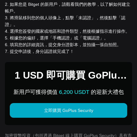
2
.
如果您是 Bitget 的新用戶，請觀看我們的教學，以了解如何建立
帳戶。
3
.
將滑鼠移到您的個人頭像上，點擊「未認證」，然後點擊「認
證」。
4
.
選擇您簽發的國家或地區和證件類型，然後根據指示進行操作。
5
.
根據您的偏好，選擇「手機認證」或「電腦認證」。
6
.
填寫您的詳細資訊，提交身分證影本，並拍攝一張自拍照。
7
.
提交申請後，身分認證就完成了！
1 USD 即可購買 GoPlus
Security
新用戶可獲得價值
6,200 USDT
的迎新大禮包
立即購買 GoPlus Security
加密貨幣投資（包括透過 Bitget 線上購買 GoPlus Security）具有市