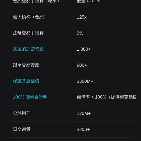
合約交易手續費（吃單）
低至 0.02%
最大槓桿（合約）
125x
法幣交易手續費
0%
支援的加密資產
1,300+
跟單交易資產
600+
保護基金估值
$300M+
100% 儲備金證明
儲備率 > 100%（提供梅克爾樹
全球用戶
120M+
日交易量
$20B+