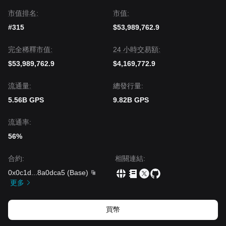
市值排名:
市值:
#315
$53,989,762.9
完全稀釋市值:
24 小時交易額:
$53,989,762.9
$4,169,772.9
流通量:
總發行量:
5.56B GPS
9.82B GPS
流通率:
56%
合約
:
相關連結
:
0x0c1d
...
8a0dca5
(
Base
)
更多
買幣