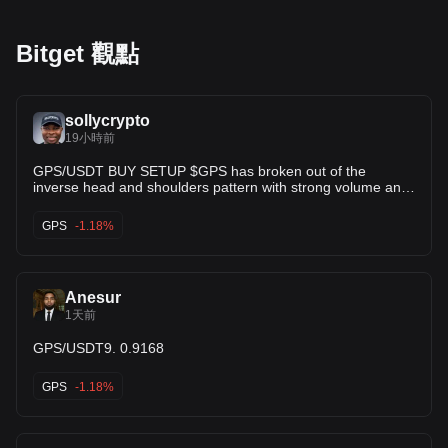
Bitget 觀點
sollycrypto
19小時前
GPS/USDT BUY SETUP $GPS has broken out of the
inverse head and shoulders pattern with strong volume and
a successful retest. The structure confirms bullish strength
and continuation potential. It now looks ready for a massive
GPS
-1.18%
upward move. 🚀
Anesur
1天前
GPS/USDT9. 0.9168
GPS
-1.18%