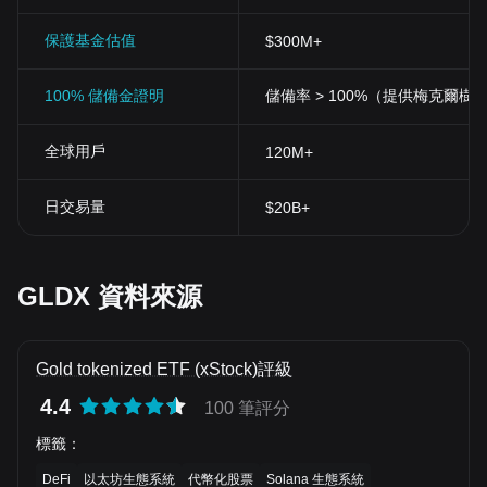
保護基金估值
$300M+
100% 儲備金證明
儲備率 > 100%（提供梅克爾樹
全球用戶
120M+
日交易量
$20B+
GLDX 資料來源
Gold tokenized ETF (xStock)評級
4.4
100 筆評分
標籤
：
DeFi
以太坊生態系統
代幣化股票
Solana 生態系統