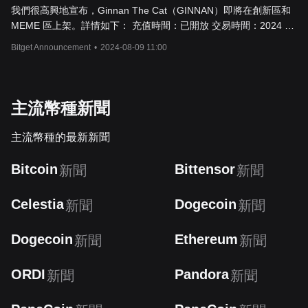
我們很高興地宣布，Ginnan The Cat（GINNAN）即將在創新區和
MEME 區上架。詳情如下： 充值時間：已開放 交易時間：2024 年
8 月 12 日 19:00（UTC+8） 提領時間：2024 年 8 月 13 日
Bitget Announcement
•
2024-08-09 11:00
20:00（UTC+8） 現貨交易連結：GINNAN/USDT 活動一：
CandyBomb - Ginnan The Cat（GINNAN）活動詳情： 活動期
間：8 月 12 日 19:00 - 8 月 19 日 19:00（UTC+8） GINNAN 數量
GINNAN 現貨交易池 *新現貨用戶專屬 4,750,000,000 GINNAN 合
主流幣種新聞
約交易池 *新
主流幣種的最新新聞
Bitcoin
Bittensor
新聞
新聞
Celestia
Dogecoin
新聞
新聞
Dogecoin
Ethereum
新聞
新聞
ORDI
Pandora
新聞
新聞