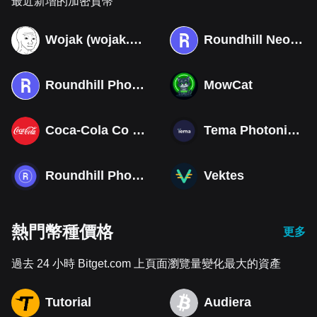
最近新增的加密貨幣
Wojak (wojak.art)
Roundhill Neocloud ETF (Derivatives)
Roundhill Photonics & Optics ETF (Derivatives)
MowCat
Coca-Cola Co (Derivatives)
Tema Photonics & Optical ETF
Roundhill Photonics & Optics ETF
Vektes
熱門幣種價格
更多
過去 24 小時 Bitget.com 上頁面瀏覽量變化最大的資產
Tutorial
Audiera