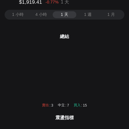
$1,919.41
1 天
-0.77
%
1 小時
4 小時
1 天
1 週
1 月
總結
賣出
中立
買入
: 3
: 7
: 15
震盪指標