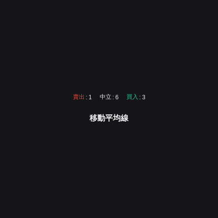
賣出
中立
買入
: 1
: 6
: 3
移動平均線