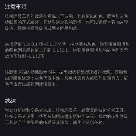
注意事項
技術評級工具的數值在零線上下波動。其數值以紅色、藍色和灰色
柱狀圖的形式繪製，具體取決於您的選擇。您可以選擇查看 MA 評
級值、振盪指標評級值或兩者的平均值。
當指標值介於 0.1 和 -0.1 之間時，柱狀圖為灰色。飽和度逐漸增加
的藍色列表示數值上升到 0.1 以上，飽和度逐漸增加的紅色列表示
數值下降到 -0.1 以下。
柱狀圖末端的標籤顯示 MA、振盪指標和整體評級的狀態。其顏色
由評級值決定：灰色代表中性，藍色代表買入或強烈建議買入，紅
色代表賣出或強列建議賣出。
總結
對於分析師和交易者來說，技術評級是一種寶貴的技術分析工具。
許多交易者使用一些互補指標來做出更好的決策。我們的技術評級
工具結合了最常用的指標及其訊號，簡化了這項任務。