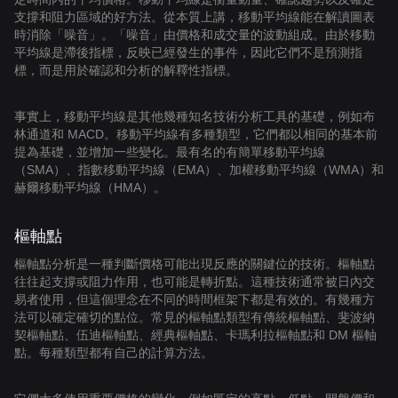
支撐和阻力區域的好方法。從本質上講，移動平均線能在解讀圖表
時消除「噪音」。「噪音」由價格和成交量的波動組成。由於移動
平均線是滯後指標，反映已經發生的事件，因此它們不是預測指
標，而是用於確認和分析的解釋性指標。
事實上，移動平均線是其他幾種知名技術分析工具的基礎，例如布
林通道和 MACD。移動平均線有多種類型，它們都以相同的基本前
提為基礎，並增加一些變化。最有名的有簡單移動平均線
（SMA）、指數移動平均線（EMA）、加權移動平均線（WMA）和
赫爾移動平均線（HMA）。
樞軸點
樞軸點分析是一種判斷價格可能出現反應的關鍵位的技術。樞軸點
往往起支撐或阻力作用，也可能是轉折點。這種技術通常被日內交
易者使用，但這個理念在不同的時間框架下都是有效的。有幾種方
法可以確定確切的點位。常見的樞軸點類型有傳統樞軸點、斐波納
契樞軸點、伍迪樞軸點、經典樞軸點、卡瑪利拉樞軸點和 DM 樞軸
點。每種類型都有自己的計算方法。