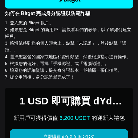
如何在 Bitget 完成身分認證以防範詐騙
1
.
登入您的 Bitget 帳戶。
2
.
如果您是 Bitget 的新用戶，請觀看我們的教學，以了解如何建立
帳戶。
3
.
將滑鼠移到您的個人頭像上，點擊「未認證」，然後點擊「認
證」。
4
.
選擇您簽發的國家或地區和證件類型，然後根據指示進行操作。
5
.
根據您的偏好，選擇「手機認證」或「電腦認證」。
6
.
填寫您的詳細資訊，提交身分證影本，並拍攝一張自拍照。
7
.
提交申請後，身分認證就完成了！
1 USD 即可購買 dYdX
(ethDYDX)
新用戶可獲得價值
6,200 USDT
的迎新大禮包
立即購買 dYdX (ethDYDX)