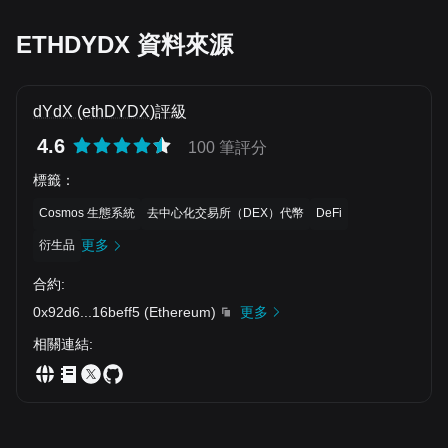
ETHDYDX 資料來源
dYdX (ethDYDX)評級
4.6
100 筆評分
標籤
：
Cosmos 生態系統
去中心化交易所（DEX）代幣
DeFi
更多
衍生品
合約
:
0x92d6
...
16beff5
(
Ethereum
)
更多
相關連結
: