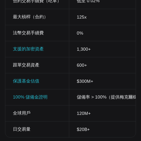
合約交易手續費（吃單）
低至 0.02%
最大槓桿（合約）
125x
法幣交易手續費
0%
支援的加密資產
1,300+
跟單交易資產
600+
保護基金估值
$300M+
100% 儲備金證明
儲備率 > 100%（提供梅克爾樹
全球用戶
120M+
日交易量
$20B+