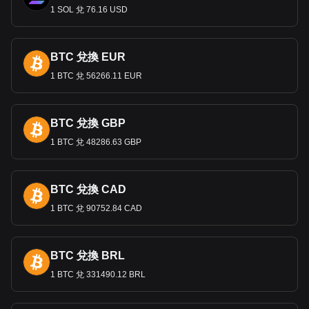
匯款和經濟影響
1 SOL 兌 76.16 USD
匯款在巴拿馬經濟中發揮重要作用，來自在國外工作，特別是
在美國工作的巴拿馬人的匯款流入。這些匯款兌換成巴爾博亞
和美元，支持家庭收入並有助於經濟穩定。
BTC 兌換 EUR
1 BTC 兌 56266.11 EUR
Bitget 加密貨幣與法幣兌換數據顯示，最受歡迎的 狗
狗幣 匯率是 DOGE 兌換 PAB，狗狗幣 的貨幣代碼是
DOGE。立即使用我們的加密貨幣計算器，查看您的
BTC 兌換 GBP
加密貨幣可以兌換成多少 PAB。
1 BTC 兌 48286.63 GBP
BTC 兌換 CAD
1 BTC 兌 90752.84 CAD
BTC 兌換 BRL
1 BTC 兌 331490.12 BRL