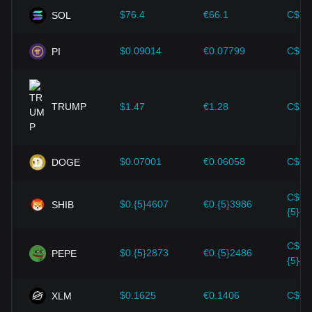
$76.4
€66.1
C$10
SOL
$0.09014
€0.07799
C$0.
PI
TRUMP
$1.47
€1.28
C$2.
$0.07001
€0.06058
C$0.
DOGE
C$0.
$0.{5}4607
€0.{5}3986
SHIB
{5}64
C$0.
$0.{5}2873
€0.{5}2486
PEPE
{5}40
$0.1625
€0.1406
C$0.
XLM