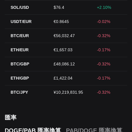
SOL/USD
$76.4
+2.10%
USDT/EUR
€0.8645
-0.02%
BTC/EUR
€56,032.47
-0.32%
ETH/EUR
€1,657.03
-0.17%
BTC/GBP
£48,086.12
-0.32%
ETH/GBP
£1,422.04
-0.17%
BTC/JPY
¥10,219,831.95
-0.32%
匯率
DOGE/PAB 匯率換算
PAB/DOGE 匯率換算