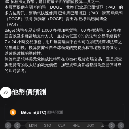
80 多種法定貨幣，是目前最全面的價值換算工具之一。
本頁面提供有關 狗狗幣（DOGE）兌換 巴拿馬巴爾博亞（PAB）的
多方位資訊，幫助您快速使用 巴拿馬巴爾博亞（PAB）購買 狗狗幣
（DOGE）或將 狗狗幣（DOGE）賣出為 巴拿馬巴爾博亞
（PAB）。
Bitget 法幣交易支援 1,000 多種加密貨幣、80 多種法幣、20 多種
語言以及多種當地支付方式，並提供低至 0% 的法幣交易手續費和
7 × 24 小時交易服務，用戶無需離開平台即可在加密貨幣和法幣之
間無縫切換。換算數據來自全球領先的交易所和市場數據提供商，
以確保數據的準確性。
無論您是想將美元兌換成比特幣在 Bitget 現貨市場交易，還是想查
詢您持有的以太坊的歐元價值，加密貨幣換算器都能為您提供可靠
的即時參考。
其他幣價預測
Bitcoin
(
BTC
)
價格預測
MXN
GTQ
CLP
HNL
UGX
ZAR
TND