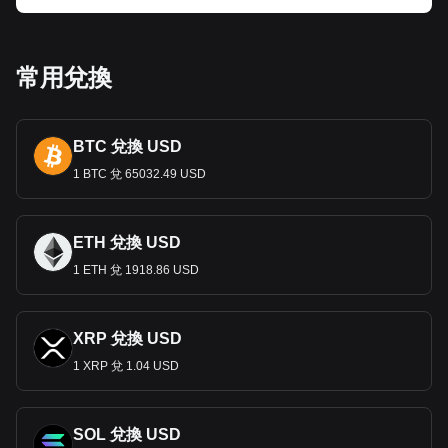
努涅斯
·
德
·
巴爾博亞
(Vasco Núñez de Balboa)
的圖像，以紀
念這位影響巴拿馬早期歷史的探險家。這些設計不僅僅是交易
工具；也是交易工具。它們與民族自豪感和歷史意識產生共
鳴。
常用兌換
經濟作用
由於巴拿馬不發行自己的紙幣，因此所有紙幣交易均使用美
BTC 兌換 USD
元，因此巴爾博亞主要以鑄幣形式存在。這種獨特的貨幣體系
支撐著巴拿馬的服務型經濟，其中包括金融、旅遊業和著名的
1 BTC 兌 65032.49 USD
巴拿馬運河。由於與美元掛鉤，巴爾博亞的穩定性
對該國的金
融體系和經濟活動至關重要。
貨幣政策與穩定度
ETH 兌換 USD
1 ETH 兌 1918.86 USD
使用美元和巴爾博亞硬幣的貨
幣安
排確保了經濟穩定，但這也
意味著巴拿馬沒有自己獨立的貨幣政策。該體系提供了穩定性
和信心，吸引了外國投資，特別是在銀行和服務業。
XRP 兌換 USD
國際貿易與巴拿馬巴爾博亞
1 XRP 兌 1.04 USD
鑑於巴拿馬的戰略位置和巴拿馬運河的重要性，巴爾博亞的穩
定（及其與美元的平價）在國際貿易中至關重要。這種穩定性
有利於該國發揮全球物流和貿易中心的角色。
SOL 兌換 USD