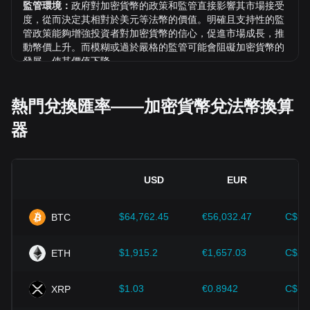
監管環境：
政府對加密貨幣的政策和監管直接影響其市場接受
度，從而決定其相對於美元等法幣的價值。明確且支持性的監
管政策能夠增強投資者對加密貨幣的信心，促進市場成長，推
動幣價上升。而模糊或過於嚴格的監管可能會阻礙加密貨幣的
發展，使其價值下降。
經濟指標：
發行法幣的國家總體經濟因素（如通膨率、利率和
經濟成長等關鍵指標）對法幣價值起決定性作用，間接影響
熱門兌換匯率——加密貨幣兌法幣換算
DOGE/PAB 的匯率。例如：高通膨可能削弱市場對法幣的信
器
任，促使投資者尋求比特幣等加密資產作為避險工具，進而推
高其價格。
技術創新：
區塊鏈技術的持續發展、擴容方案的優化以及安全
性的提升，都為比特幣等加密貨幣的價值成長提供了強而有力
USD
EUR
的支撐。
$64,762.45
€56,032.47
C$90
BTC
投資者需深入了解這些因素，以避免做出錯誤決策。在綜合考
慮這些影響因素後，投資者也應密切注意 Dogecoin 價格的未
來趨勢，並根據市場變化及時調整投資策略。
$1,915.2
€1,657.03
C$2,
ETH
$1.03
€0.8942
C$1.
XRP