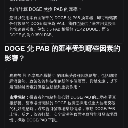
如何計算 DOGE 兌換 PAB 的匯率？
您可以使用本頁面頂部的 DOGE 兌 PAB 換算器，即可輕鬆將
任何數量的 DOGE 轉換為 PAB。我們也提供了最常用兌換量
的快速參考表。例如：5 PAB 相當於 71.42 DOGE，而 5
DOGE 約為 0.3501PAB。
DOGE / PAB 的歷史最高價格是多少？
DOGE 兌 PAB 的匯率受到哪些因素的
1 DOGE 兌 PAB 的歷史最高價為 B/.0.7376。1 DOGE / PAB
影響？
的價值是否還會超越目前的歷史最高價呢？讓我們拭目以待。
狗狗幣 兌 PAB 的價格趨勢如何？
狗狗幣 與 巴拿馬巴爾博亞 的匯率受多種因素影響，包括總體
過去 7 天內，狗狗幣（DOGE）的匯率下跌了 0.20%。 過去
經濟趨勢、政策監管和技術創新等多個層面。具體來說，以下
1 個月內，狗狗幣（DOGE）兌 巴拿馬巴爾博亞（PAB）的匯
幾個關鍵因素對價格波動起到重要作用：
率下降了 5.87%。
市場情緒：
投資者的情緒和信心對 DOGE/PAB 的走勢有著直
接影響。當市場出現關於 DOGE 被廣泛採用或重大技術突破
的利好消息時，通常會引發市場樂觀情緒，推動 DOGE/PAB
上漲。反之，監管打擊、安全漏洞等負面消息可能引發市場恐
慌，導致 DOGE/PAB 下跌。