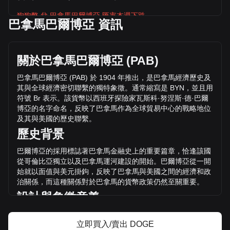
狗狗幣 兌 巴拿馬巴爾博亞 匯率本週下跌。
巴拿馬巴爾博亞 資訊
狗狗幣 的目前價格是 B/.0.07001 / DOGE，總市值為
171,131,080,000 DOGE，流通供應量為 狗狗幣
B/.11,981,440,244.29 PAB。 的交易量在過去24小時內下跌了
關於巴拿馬巴爾博亞
(PAB)
狗狗幣%（B/.13,311,109.29 PAB），而同期
B/.379,071,886.45 的交易量為 +3.51 。
巴拿馬巴爾博亞
(PAB)
於
1904
年推出，是巴拿馬經濟歷史及
其與全球經濟密切聯繫的獨特象徵。通常縮寫是
BYN
，並且用
符號
Br
表示。該貨幣以西班牙探險家瓦斯科
·
努涅斯
·
德
·
巴爾
透過 Bitget 了解更多 狗狗幣 相關資訊
博亞的名字命名，反映了巴拿馬作為全球貿易中心的戰略地位
及其與美國的歷史聯繫。
Dogecoin 價格
歷史背景
Dogecoin價格預測
什麼是 Dogecoin（DOGE）？
巴爾博亞的採用標誌著巴拿馬金融史上的重要篇章，恰逢該國
狗狗幣 收益計算器
從哥倫比亞獨立以及巴拿馬運河建設的開始。巴爾博亞從一開
始就以面值與美元掛鉤，反映了巴拿馬與美國之間的經濟和政
治關係，而這種關係對於巴拿馬的貨幣政策仍然至關重要。
設計與象徵意義
巴拿
馬巴爾博亞的設計以標誌性的國家符號、歷史人物和地標
立即買入/賣出 DOGE
為特色，講述了巴拿馬豐富的文化遺產。硬幣上刻有瓦斯科
·