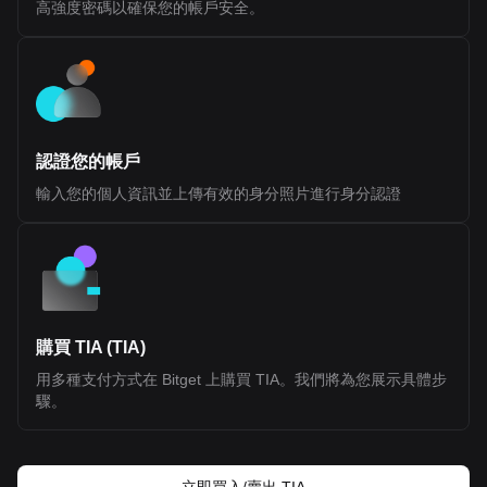
高強度密碼以確保您的帳戶安全。
Ethereum. It is designed to support network participation, staking,
and ecosystem coordination rather than representing ownership
or equity. According to official disclosures, BLEND does not grant
rights to profits, dividends, or governance over any legal entity. Its
value and utility are tied to usage within the Fluent ecosystem.
Token Details Token Ticker: BLEND Blockchain: Ethereum (Layer
2) Initial Total Supply: 1,000,000,000 BLEND Token Type: Utility
token (non-equity, non-revenue sharing) Public Sale Price: $0.10
per token Initial Sale Allocation: 10,000,000 tokens (1% of total
認證您的帳戶
supply) Token Distribution Ecosystem Growth (40.0%): Largest
allocation, used for incentives, developer support, and network
輸入您的個人資訊並上傳有效的身分照片進行身分認證
expansion. 25% unlocked at TGE, remainder vested over 36
months Investors (22.5%): Allocated to early backers, subject to
1-year cliff and 24-month vesting Team (20.0%): Reserved for
contributors, also with 1-year cliff and 24-month vesting
Foundation (10.0%): Supports long-term development and
operations, partially unlocked at TGE with vesting schedule NFT
Sale (1.77%) and Echo Sale (2.5%): Allocations tied to prior
community sales with partial unlocks and vesting Public Sale
(1.0%): Fully unlocked at TGE (with restrictions for U.S.
購買 TIA (TIA)
participants) Airdrop (0.71%): Distributed to early community
用多種支付方式在 Bitget 上購買 TIA。我們將為您展示具體步
members and users Market Making and Exchange Fees (~1.5%
combined): Allocated to liquidity providers and exchange listings
驟。
Token Utilities Transaction Fees: While ETH is the base gas
token, BLEND can be used within applications via account
abstraction mechanisms User Staking: Enables participation in
ecosystem incentives, reputation systems (Prints), and access to
new applications Protocol Staking: Planned delegated staking
立即買入/賣出 TIA