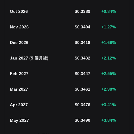
Oct 2026
$
0.3389
+0.84
%
Nov 2026
$
0.3404
+1.27
%
Dec 2026
$
0.3418
+1.69
%
Jan 2027
(
5 個月後
)
$
0.3432
+2.12
%
Feb 2027
$
0.3447
+2.55
%
Mar 2027
$
0.3461
+2.98
%
Apr 2027
$
0.3476
+3.41
%
May 2027
$
0.3490
+3.84
%