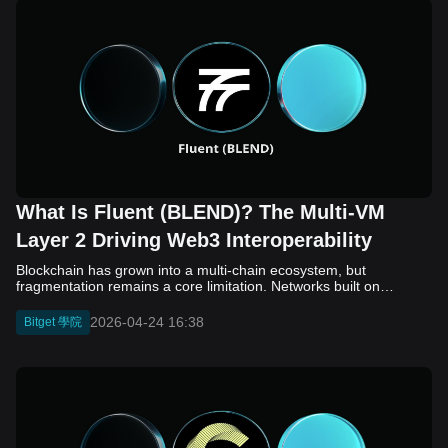
What Is Fluent (BLEND)? The Multi-VM
Layer 2 Driving Web3 Interoperability
Blockchain has grown into a multi-chain ecosystem, but
fragmentation remains a core limitation. Networks built on
different virtual machines, such as EVM, SVM, and WASM, still
struggle to communicate efficiently. While bridges and cross-
2026-04-24 16:38
Bitget 學院
chain solutions have improved connectivity, they often introduce
added complexity, security concerns, and slower execution. As a
result, developers and users continue to face friction when
moving assets and building across ecosystems. Fluent (BLEND)
enters this landscape as a Layer 2 project that takes a different
approach. Instead of connecting separate chains, it aims to unify
them at the execution level through a multi-VM design. Built on
top of Ethereum, Fluent seeks to enable smart contracts from