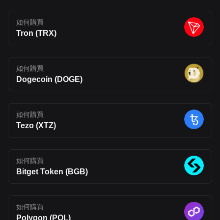
and increased developer activity, BLEND could see moderate
appreciation. A reasonable range is $0.12–$0.20, assuming
如何購買
improved liquidity, staking participation, and continued Layer 2
relevance. 2028–2030 Price Prediction: Over the longer term,
Tron (TRX)
projections diverge depending on adoption. In a conservative
scenario, BLEND may reach $0.18–$0.30 by 2030. In a more
optimistic case, where Fluent achieves strong multi-VM adoption
and ecosystem expansion, prices could extend toward $0.30–
如何購買
$0.50, though such outcomes remain highly speculative.
Conclusion Fluent (BLEND) takes aim at one of Web3’s most
Dogecoin (DOGE)
persistent problems: fragmented ecosystems that struggle to
work together. By introducing a multi-VM Layer 2 built on
Ethereum, it attempts to bring different execution environments
under one roof. If successful, this approach could make it easier
如何購買
for developers to build across chains and for users to interact with
a more connected on-chain experience. That said, Fluent is still
Tezo (XTZ)
early in its journey. Its long-term impact will depend on whether its
technology can move beyond theory and attract real usage.
Developer adoption, ecosystem growth, and competition in the
Layer 2 space will all shape its future. For now, BLEND stands as
如何購買
an interesting project to watch, one that reflects where Web3
Bitget Token (BGB)
infrastructure may be heading, but also one that carries the
uncertainty typical of emerging blockchain networks. Disclaimer:
The opinions expressed in this article are for informational
purposes only. This article does not constitute an endorsement of
any of the products and services discussed or investment,
如何購買
financial, or trading advice. Qualified professionals should be
Polygon (POL)
consulted prior to making financial decisions.