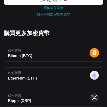
model (FluentBFT) to support network security and validator
participation Community Signaling: Token holders can provide
買幣教學詳情
input on ecosystem decisions through structured feedback
如何購買加密貨幣教學
mechanisms Additional Mechanisms Buyback and Burn: A portion
of network fees may be used to repurchase and burn BLEND,
reducing circulating supply over time No Inflation Model: Staking
rewards are sourced from existing allocations rather than new
token issuance Vesting Structure: Most allocations follow long-
購買更多加密貨幣
term vesting schedules to manage circulating supply and reduce
early sell pressure Fluent (BLEND) Goes Live on Bitget We are
thrilled to announce that Fluent (BLEND) will be listed in the spot
market. Check out the details below: Deposit: Open Trading:
Opens on April 24, 2026, 13:00 (UTC) Withdrawal: Opens on
如何購買
April 25, 2026, 14:00 (UTC) Spot trading link: BLEND/USDT
Bitcoin (BTC)
Convert: Opens within 10 minutes after trading begins. You can
exchange tokens for BTC, USDT, and other tokens supported by
Bitget Convert, with no transaction fees. Fluent (BLEND) Price
Prediction for 2026, 2027-2030 Fluent (BLEND) Price Source:
CoinmarketCap As of this writing, Fluent (BLEND) is trading at
如何購買
$0.1137, although the token remains in an early price discovery
Ethereum (ETH)
phase following its initial exchange listings. Short-term volatility is
expected as liquidity builds and market participants react to token
unlocks and ecosystem developments. 2026 Price Prediction: In
the short term, BLEND is likely to remain volatile as the market
stabilizes. Based on current levels and early trading behavior, the
如何購買
token may fluctuate within a $0.08–$0.15 range throughout 2026,
Ripple (XRP)
with an average price around $0.11–$0.12 if adoption remains
steady. 2027 Price Prediction: With gradual ecosystem growth